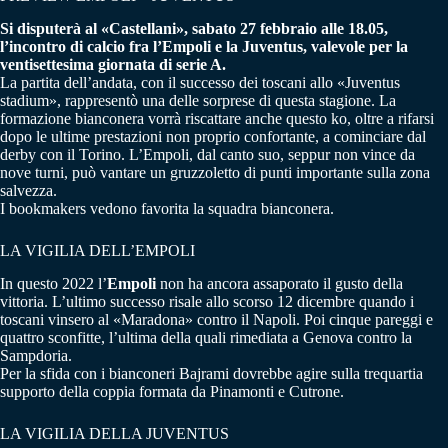
Si disputerà al «Castellani», sabato 27 febbraio alle 18.05,
l’incontro di calcio fra l’Empoli e la Juventus, valevole per la
ventisettesima giornata di serie A.
La partita dell’andata, con il successo dei toscani allo «Juventus
stadium», rappresentò una delle sorprese di questa stagione. La
formazione bianconera vorrà riscattare anche questo ko, oltre a rifarsi
dopo le ultime prestazioni non proprio confortante, a cominciare dal
derby con il Torino. L’Empoli, dal canto suo, seppur non vince da
nove turni, può vantare un gruzzoletto di punti importante sulla zona
salvezza.
I bookmakers vedono favorita la squadra bianconera.
LA VIGILIA DELL’EMPOLI
In questo 2022 l’
Empoli
non ha ancora assaporato il gusto della
vittoria. L’ultimo successo risale allo scorso 12 dicembre quando i
toscani vinsero al «Maradona» contro il Napoli. Poi cinque pareggi e
quattro sconfitte, l’ultima della quali rimediata a Genova contro la
Sampdoria.
Per la sfida con i bianconeri Bajrami dovrebbe agire sulla trequartia
supporto della coppia formata da Pinamonti e Cutrone.
LA VIGILIA DELLA JUVENTUS