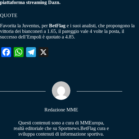
piattaforma streaming Dazn.
QUOTE
Favorita la Juventus, per
BetFlag
e i suoi analisti, che propongono la
vittoria dei bianconeri a 1.65, il pareggio vale 4 volte la posta, il
successo dell’Empoli è quotato a 4.85.
Fa
W
Te
X
ce
ha
le
bo
ts
gr
ok
A
a
pp
m
Redazione MME
Questi contenuti sono a cura di MMEuropa,
realtà editoriale che su Sportnews.BetFlag cura e
sviluppa contenuti di informazione sportiva.