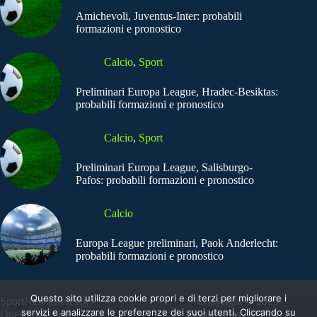
Amichevoli, Juventus-Inter: probabili
formazioni e pronostico
Calcio
,
Sport
Preliminari Europa League, Hradec-Besiktas:
probabili formazioni e pronostico
Calcio
,
Sport
Preliminari Europa League, Salisburgo-
Pafos: probabili formazioni e pronostico
Calcio
Europa League preliminari, Paok Anderlecht:
probabili formazioni e pronostico
Questo sito utilizza cookie propri e di terzi per migliorare i
SportNews.BetFlag -
Copyright © 2025
servizi e analizzare le preferenze dei suoi utenti. Cliccando su
Questo sito non
SportNews BetFlag