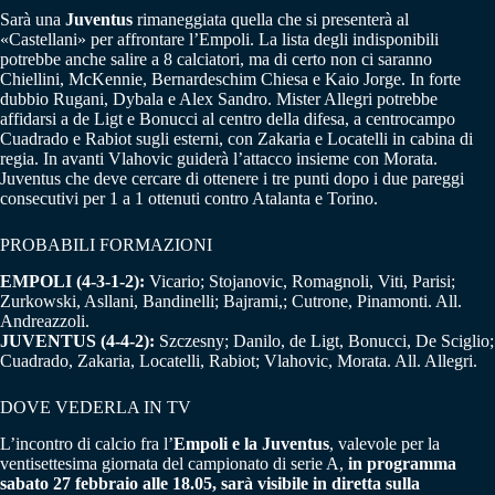
Sarà una
Juventus
rimaneggiata quella che si presenterà al
«Castellani» per affrontare l’Empoli. La lista degli indisponibili
potrebbe anche salire a 8 calciatori, ma di certo non ci saranno
Chiellini, McKennie, Bernardeschim Chiesa e Kaio Jorge. In forte
dubbio Rugani, Dybala e Alex Sandro. Mister Allegri potrebbe
affidarsi a de Ligt e Bonucci al centro della difesa, a centrocampo
Cuadrado e Rabiot sugli esterni, con Zakaria e Locatelli in cabina di
regia. In avanti Vlahovic guiderà l’attacco insieme con Morata.
Juventus che deve cercare di ottenere i tre punti dopo i due pareggi
consecutivi per 1 a 1 ottenuti contro Atalanta e Torino.
PROBABILI FORMAZIONI
EMPOLI (4-3-1-2):
Vicario; Stojanovic, Romagnoli, Viti, Parisi;
Zurkowski, Asllani, Bandinelli; Bajrami,; Cutrone, Pinamonti. All.
Andreazzoli.
JUVENTUS (4-4-2):
Szczesny; Danilo, de Ligt, Bonucci, De Sciglio;
Cuadrado, Zakaria, Locatelli, Rabiot; Vlahovic, Morata. All. Allegri.
DOVE VEDERLA IN TV
L’incontro di calcio fra l’
Empoli e la Juventus
, valevole per la
ventisettesima giornata del campionato di serie A,
in programma
sabato 27 febbraio alle 18.05, sarà visibile in diretta sulla