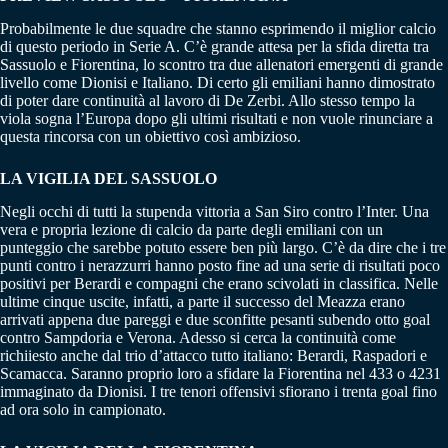
Probabilmente le due squadre che stanno esprimendo il miglior calcio
di questo periodo in Serie A. C’è grande attesa per la sfida diretta tra
Sassuolo e Fiorentina, lo scontro tra due allenatori emergenti di grande
livello come Dionisi e Italiano. Di certo gli emiliani hanno dimostrato
di poter dare continuità al lavoro di De Zerbi. Allo stesso tempo la
viola sogna l’Europa dopo gli ultimi risultati e non vuole rinunciare a
questa rincorsa con un obiettivo così ambizioso.
LA VIGILIA DEL SASSUOLO
Negli occhi di tutti la stupenda vittoria a San Siro contro l’Inter. Una
vera e propria lezione di calcio da parte degli emiliani con un
punteggio che sarebbe potuto essere ben più largo. C’è da dire che i tre
punti contro i nerazzurri hanno posto fine ad una serie di risultati poco
positivi per Berardi e compagni che erano scivolati in classifica. Nelle
ultime cinque uscite, infatti, a parte il successo del Meazza erano
arrivati appena due pareggi e due sconfitte pesanti subendo otto goal
contro Sampdoria e Verona. Adesso si cerca la continuità come
richiiesto anche dal trio d’attacco tutto italiano: Berardi, Raspadori e
Scamacca. Saranno proprio loro a sfidare la Fiorentina nel 433 o 4231
immaginato da Dionisi. I tre tenori offensivi sfiorano i trenta goal fino
ad ora solo in campionato.