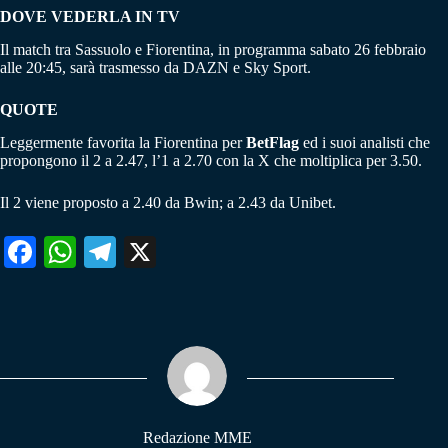
DOVE VEDERLA IN TV
Il match tra Sassuolo e Fiorentina, in programma sabato 26 febbraio
alle 20:45, sarà trasmesso da DAZN e Sky Sport.
QUOTE
Leggermente favorita la Fiorentina per
BetFlag
ed i suoi analisti che
propongono il 2 a 2.47, l’1 a 2.70 con la X che moltiplica per 3.50.
Il 2 viene proposto a 2.40 da Bwin; a 2.43 da Unibet.
Fa
W
Te
X
ce
ha
le
bo
ts
gr
ok
A
a
pp
m
Redazione MME