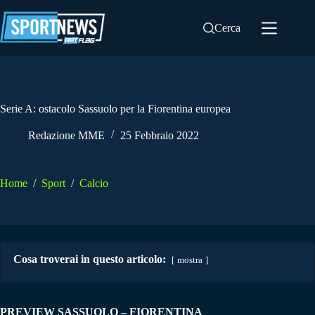
Salta
al
Cerca
contenuto
Serie A: ostacolo Sassuolo per la Fiorentina europea
Redazione MME
25 Febbraio 2022
Home
/
Sport
/
Calcio
Cosa troverai in questo articolo:
mostra
PREVIEW SASSUOLO – FIORENTINA