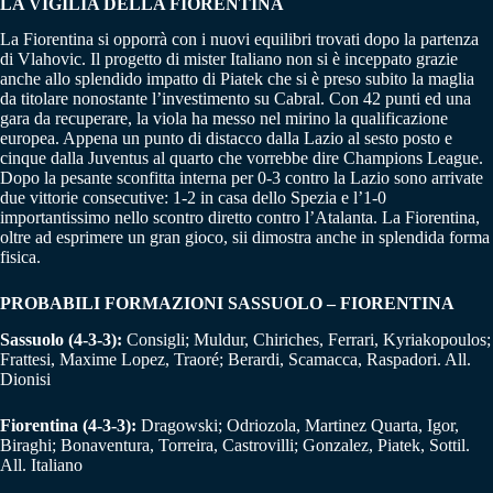
LA VIGILIA DELLA FIORENTINA
La Fiorentina si opporrà con i nuovi equilibri trovati dopo la partenza
di Vlahovic. Il progetto di mister Italiano non si è inceppato grazie
anche allo splendido impatto di Piatek che si è preso subito la maglia
da titolare nonostante l’investimento su Cabral. Con 42 punti ed una
gara da recuperare, la viola ha messo nel mirino la qualificazione
europea. Appena un punto di distacco dalla Lazio al sesto posto e
cinque dalla Juventus al quarto che vorrebbe dire Champions League.
Dopo la pesante sconfitta interna per 0-3 contro la Lazio sono arrivate
due vittorie consecutive: 1-2 in casa dello Spezia e l’1-0
importantissimo nello scontro diretto contro l’Atalanta. La Fiorentina,
oltre ad esprimere un gran gioco, sii dimostra anche in splendida forma
fisica.
PROBABILI FORMAZIONI SASSUOLO – FIORENTINA
Sassuolo (4-3-3):
Consigli; Muldur, Chiriches, Ferrari, Kyriakopoulos;
Frattesi, Maxime Lopez, Traoré; Berardi, Scamacca, Raspadori. All.
Dionisi
Fiorentina (4-3-3):
Dragowski; Odriozola, Martinez Quarta, Igor,
Biraghi; Bonaventura, Torreira, Castrovilli; Gonzalez, Piatek, Sottil.
All. Italiano