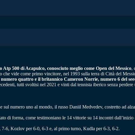
orneo Atp 500 di Acapulco, conosciuto meglio come Open del Messico
,
rneo che vide come primo vincitore, nel 1993 sulla terra di Città del Mess
e numero quattro e il britannico Cameron Norrie, numero 6 del see
cedenti, tutti svoltisi nel 2021 e vinti dal tennista iberico senza perdere 
ale sul numero uno al mondo, il russo Daniil Medvedev, costretto ad al
o di forma, come testimoniano le 14 vittorie su 14 incontri dall’inizio 
 7-6, Kozlov per 6-0, 6-3 e, al primo turno, Kudla per 6-3, 6-2.