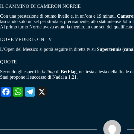
IL CAMMINO DI CAMERON NORRIE
Con una prestazione di ottimo livello e, in un’ora e 19 minuti,
Cameron
lasciando solo un set per strada e, precisamente, allo statunitense John I
Al primo turno Norrie aveva avuto la meglio, in due set, del qualificat
DOVE VEDERLO IN TV
L’Open del Messico si potrà seguire in diretta tv su
Supertennis (canali
QUOTE
Secondo gli esperti in
betting
di
BetFlag
, nel testa a testa della finale
Snai propone il successo di Nadal a 1.21.
Fa
W
Te
X
ce
ha
le
bo
ts
gr
ok
A
a
pp
m