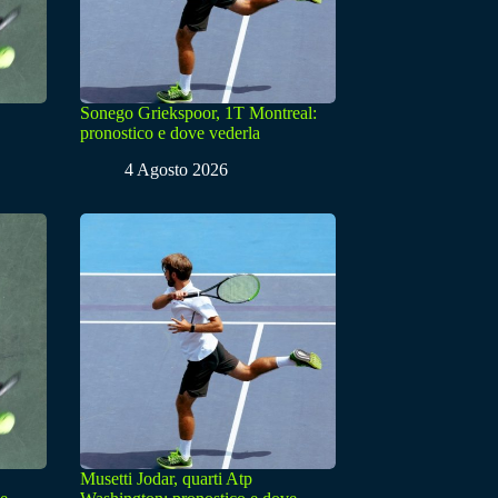
Sonego Griekspoor, 1T Montreal:
pronostico e dove vederla
4 Agosto 2026
Musetti Jodar, quarti Atp