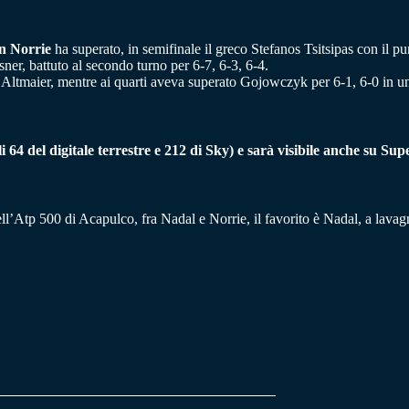
 Norrie
ha superato, in semifinale il greco Stefanos Tsitsipas con il pu
sner, battuto al secondo turno per 6-7, 6-3, 6-4.
o Altmaier, mentre ai quarti aveva superato Gojowczyk per 6-1, 6-0 in un
 64 del digitale terrestre e 212 di Sky) e sarà visibile anche su Sup
 dell’Atp 500 di Acapulco, fra Nadal e Norrie, il favorito è Nadal, a lavag