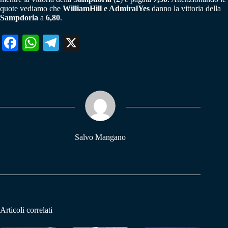
quote vediamo che
WilliamHill e AdmiralYes
danno la vittoria della
Sampdoria
a
6,80
.
Fa
W
Te
X
ce
ha
le
bo
ts
gr
ok
A
a
pp
m
Salvo Mangano
Articoli correlati