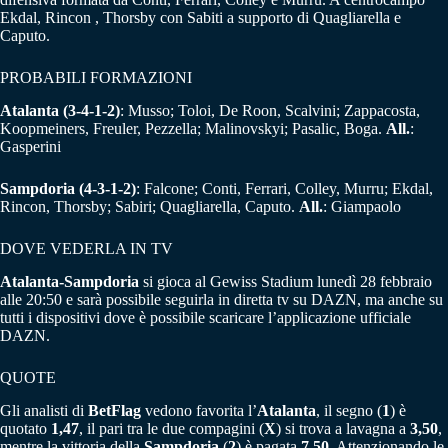
Ekdal, Rincon , Thorsby con Sabiti a supporto di Quagliarella e
Caputo.
PROBABILI FORMAZIONI
Atalanta
(3-4-1-2)
: Musso; Toloi, De Roon, Scalvini; Zappacosta,
Koopmeiners, Freuler, Pezzella; Malinovskyi; Pasalic, Boga.
All.
:
Gasperini
Sampdoria
(4-3-1-2)
: Falcone; Conti, Ferrari, Colley, Murru; Ekdal,
Rincon, Thorsby; Sabiri; Quagliarella, Caputo.
All.
: Giampaolo
DOVE VEDERLA IN TV
Atalanta-Sampdoria
si gioca al Gewiss Stadium lunedì 28 febbraio
alle 20:50 e sarà possibile seguirla in diretta tv su DAZN, ma anche su
tutti i dispositivi dove è possibile scaricare l’applicazione ufficiale
DAZN.
QUOTE
Gli analisti di
BetFlag
vedono favorita l’
Atalanta
, il segno (
1
) è
quotato
1,47
, il pari tra le due compagini (
X
) si trova a lavagna a
3,50
,
mentre la vittoria della
Sampdoria
(
2
) è pagata
7,50
. Attenzionando le