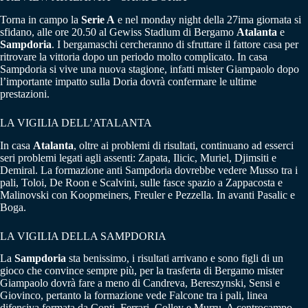
Torna in campo la
Serie A
e nel monday night della 27ima giornata si
sfidano, alle ore 20.50 al Gewiss Stadium di Bergamo
Atalanta
e
Sampdoria
. I bergamaschi cercheranno di sfruttare il fattore casa per
ritrovare la vittoria dopo un periodo molto complicato. In casa
Sampdoria si vive una nuova stagione, infatti mister Giampaolo dopo
l’importante impatto sulla Doria dovrà confermare le ultime
prestazioni.
LA VIGILIA DELL’ATALANTA
In casa
Atalanta
, oltre ai problemi di risultati, continuano ad esserci
seri problemi legati agli assenti: Zapata, Ilicic, Muriel, Djimsiti e
Demiral. La formazione anti Sampdoria dovrebbe vedere Musso tra i
pali, Toloi, De Roon e Scalvini, sulle fasce spazio a Zappacosta e
Malinovski con Koopmeiners, Freuler e Pezzella. In avanti Pasalic e
Boga.
LA VIGILIA DELLA SAMPDORIA
La
Sampdoria
sta benissimo, i risultati arrivano e sono figli di un
gioco che convince sempre più, per la trasferta di Bergamo mister
Giampaolo dovrà fare a meno di Candreva, Bereszynski, Sensi e
Giovinco, pertanto la formazione vede Falcone tra i pali, linea
difensiva formata da Conti, Ferrari, Colley e Murru. A centrocampo