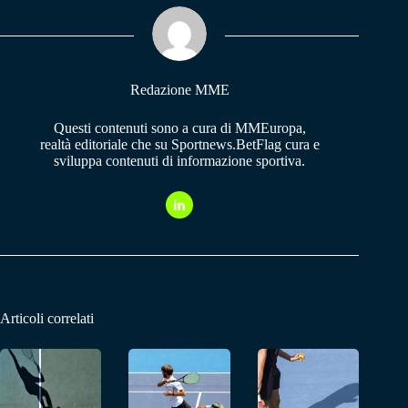
ok
A
a
pp
m
Redazione MME
Questi contenuti sono a cura di MMEuropa,
realtà editoriale che su Sportnews.BetFlag cura e
sviluppa contenuti di informazione sportiva.
Articoli correlati