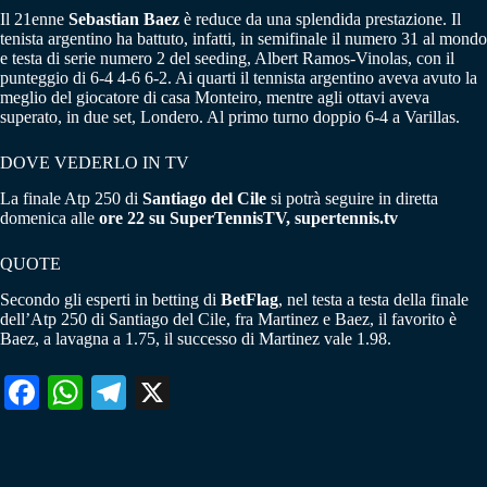
Il 21enne
Sebastian Baez
è reduce da una splendida prestazione. Il
tenista argentino ha battuto, infatti, in semifinale il numero 31 al mondo
e testa di serie numero 2 del seeding, Albert Ramos-Vinolas, con il
punteggio di 6-4 4-6 6-2. Ai quarti il tennista argentino aveva avuto la
meglio del giocatore di casa Monteiro, mentre agli ottavi aveva
superato, in due set, Londero. Al primo turno doppio 6-4 a Varillas.
DOVE VEDERLO IN TV
La finale Atp 250 di
Santiago del Cile
si potrà seguire in diretta
domenica alle
ore 22 su SuperTennisTV, supertennis.tv
QUOTE
Secondo gli esperti in betting di
BetFlag
, nel testa a testa della finale
dell’Atp 250 di Santiago del Cile, fra Martinez e Baez, il favorito è
Baez, a lavagna a 1.75, il successo di Martinez vale 1.98.
Fa
W
Te
X
ce
ha
le
bo
ts
gr