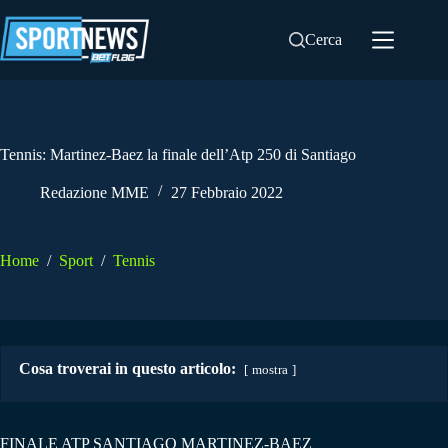
Salta
al
Cerca
contenuto
Tennis: Martinez-Baez la finale dell’Atp 250 di Santiago
Redazione MME
27 Febbraio 2022
Home
/
Sport
/
Tennis
Cosa troverai in questo articolo:
mostra
FINALE ATP SANTIAGO MARTINEZ-BAEZ