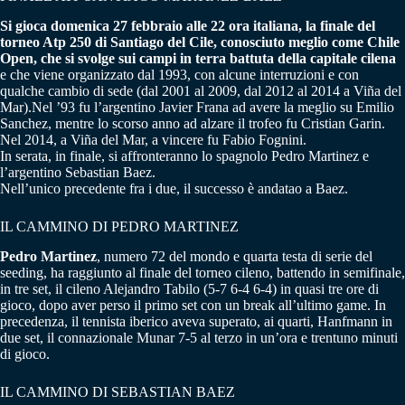
Si gioca domenica 27 febbraio alle 22 ora italiana, la finale del
torneo Atp 250 di Santiago del Cile, conosciuto meglio come Chile
Open, che si svolge sui campi in terra battuta della capitale cilena
e che viene organizzato dal 1993, con alcune interruzioni e con
qualche cambio di sede (dal 2001 al 2009, dal 2012 al 2014 a Viña del
Mar).Nel ’93 fu l’argentino Javier Frana ad avere la meglio su Emilio
Sanchez, mentre lo scorso anno ad alzare il trofeo fu Cristian Garin.
Nel 2014, a Viña del Mar, a vincere fu Fabio Fognini.
In serata, in finale, si affronteranno lo spagnolo Pedro Martinez e
l’argentino Sebastian Baez.
Nell’unico precedente fra i due, il successo è andatao a Baez.
IL CAMMINO DI PEDRO MARTINEZ
Pedro Martinez
, numero 72 del mondo e quarta testa di serie del
seeding, ha raggiunto al finale del torneo cileno, battendo in semifinale,
in tre set, il cileno Alejandro Tabilo (5-7 6-4 6-4) in quasi tre ore di
gioco, dopo aver perso il primo set con un break all’ultimo game. In
precedenza, il tennista iberico aveva superato, ai quarti, Hanfmann in
due set, il connazionale Munar 7-5 al terzo in un’ora e trentuno minuti
di gioco.
IL CAMMINO DI SEBASTIAN BAEZ