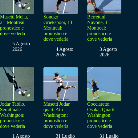
Musetti Mejia,
Sonego
Berrettini
2T Montreal:
Griekspoor, 1T
Navone, 1T
pronostico e
Montreal:
Montreal:
dove vederla
pronostico e
pronostico e
dove vederla
dove vederla
5 Agosto
2026
4 Agosto
3 Agosto
2026
2026
Jodar Tabilo,
Musetti Jodar,
Cocciaretto
Semifinale
quarti Atp
Osaka, Quarti
Washington:
Washington:
Washington:
pronostico e
pronostico e
pronostico e
dove vederla
dove vederla
dove vederla
1 Agosto
31 Luglio
31 Luglio