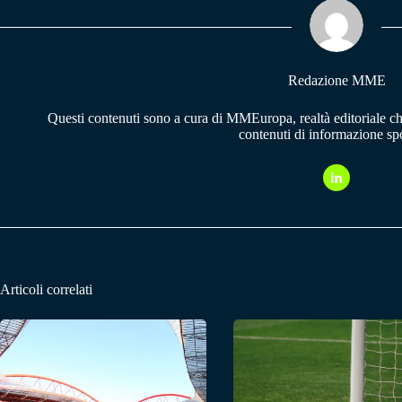
pp
m
Redazione MME
Questi contenuti sono a cura di MMEuropa, realtà editoriale c
contenuti di informazione spo
Articoli correlati