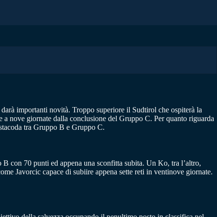
 darà importanti novità. Troppo superiore il Sudtirol che ospiterà la
ere a nove giornate dalla conclusione del Gruppo C. Per quanto riguarda
 testacoda tra Gruppo B e Gruppo C.
o B con 70 punti ed appena una sconfitta subita. Un Ko, tra l’altro,
come Javorcic capace di subiire appena sette reti in ventinove giornate.
iettivo della salvezza occupando il penultimo posto in classifica nel