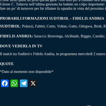
Girone C. Tuttavia nell’ultima giornata ha battuto un colpo importante: 
fare un po’ di turnover per far rifiatare la squadra in vista del prossim
PROBABILI FORMAZIONI SUDTIROL – FIDELIS ANDRIA
SUDTIROL
: Poluzzi, Fabbri, Curto, Voltan, Gatto, Odogwu, Broh, R
FIDELIS ANDRIA:
Saracco; Benvenga, Alcibiade, Riggio, Carullo; 
DOVE VEDERLA IN TV
Il match tra Sudtirol e Fidelis Andria, in programma mercoledì 2 marzo 
QUOTE
*Dato al momento non disponibile*
Fa
W
Te
X
ce
ha
le
bo
ts
gr
ok
A
a