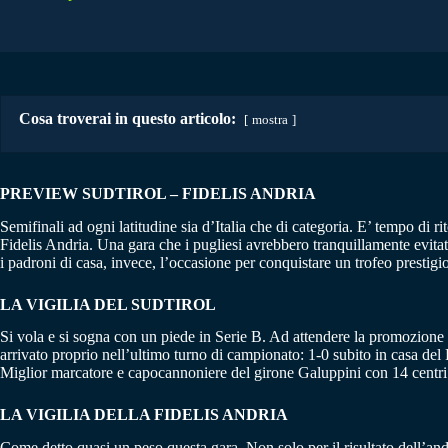
Cosa troverai in questo articolo:
mostra
PREVIEW SUDTIROL – FIDELIS ANDRIA
Semifinali ad ogni latitudine sia d’Italia che di categoria. E’ tempo di r
Fidelis Andria. Una gara che i pugliesi avrebbero tranquillamente evit
i padroni di casa, invece, l’occasione per conquistare un trofeo prestig
LA VIGILIA DEL SUDTIROL
Si vola e si sogna con un piede in Serie B. Ad attendere la promozione d
arrivato proprio nell’ultimo turno di campionato: 1-0 subito in casa del
Miglior marcatore e capocannoniere del girone Galuppini con 14 centri. A
LA VIGILIA DELLA FIDELIS ANDRIA
Come detto quasi un peso questa gara. Non solo per il risultato dell’anda