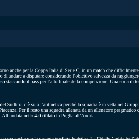
itorno anche per la Coppa Italia di Serie C, in un match che difficilmente
ato di andare a disputare considerando l’obiettivo salvezza da raggiung
ioso staccando il pass per l’atto finale della competizione. Una sorta di
el Sudtirol c’è solo l’aritmetica perchè la squadra è in vetta nel Grupp
 Piacenza. Per il resto una squadra allenata da un allenatore pragmatico 
ll’andata netto 4-0 rifilato in Puglia all’Andria.
ta ma anche per la pesante trasferta logistica. La Fidelis Andria ha l’ob