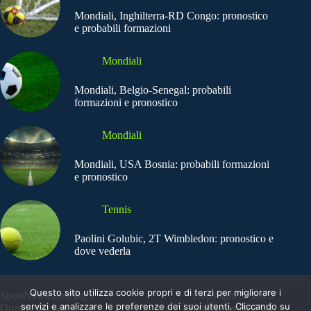
Mondiali, Inghilterra-RD Congo: pronostico
e probabili formazioni
Mondiali
Mondiali, Belgio-Senegal: probabili
formazioni e pronostico
Mondiali
Mondiali, USA Bosnia: probabili formazioni
e pronostico
Tennis
Paolini Golubic, 2T Wimbledon: pronostico e
dove vederla
Questo sito utilizza cookie propri e di terzi per migliorare i
SportNews.BetFlag -
Copyright © 2025
servizi e analizzare le preferenze dei suoi utenti. Cliccando su
Questo sito non
SportNews BetFlag