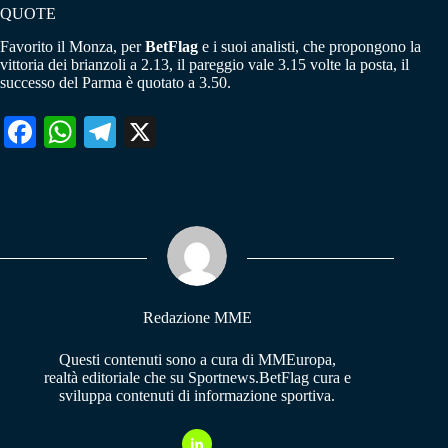
QUOTE
Favorito il Monza, per
BetFlag
e i suoi analisti, che propongono la
vittoria dei brianzoli a 2.13, il pareggio vale 3.15 volte la posta, il
successo del Parma è quotato a 3.50.
Fa
W
Te
X
ce
ha
le
bo
ts
gr
ok
A
a
pp
m
Redazione MME
Questi contenuti sono a cura di MMEuropa,
realtà editoriale che su Sportnews.BetFlag cura e
sviluppa contenuti di informazione sportiva.