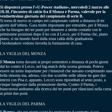
Si disputerà presso l’«U-Power stadium», mercoledì 2 marzo alle
18.30, l’incontro di calcio fra il Monza e Parma, valevole per la
ventisettesima giornata del campionato di serie B.
Si torna di nuovo in campo nel campionato cadetti a distanza di tre
giorni dall’ultimo. Gara molto importante per entrambe, per il Monza
che ha bisogno dei tre punti per rimanere a stretto contatto con le
primissime posizioni dopo il ko con il Lecce, per il Parma che, piano
piano, si sta tirando fuori dalla zona calda della graduatoria.
I bookmakers vedono favorita la formazione di casa.
LA VIGILIA DEL MONZA
Il
Monza
torna davanti ai propri sostenitori a distanza di pochi giorni
dal ko contro il Lecce, nel big-match della scorsa giornata. Poteva
essere un turno importante per i brianzoli che stavano completando una
bella rimonta ma, adesso, con due sconfitte nelle ultime tre gare (ko
interni con Pisa e, appunto, Lecce) sono ripiombati al sesto posto, a
cinque lunghezze dalla promozione diretta. Contro il Parma, i
biancorossi andranno alla ricerca dei tre punti per rilanciarsi nella corsa
ai primi due posti.
LA VIGILIA DEL PARMA
Il
Parma
, che nei giorni scorsi ha prolungato il contratto al suo