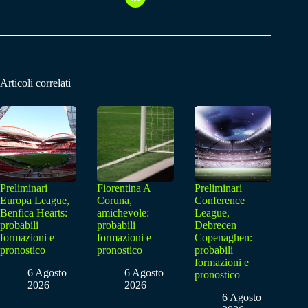
Articoli correlati
Preliminari
Fiorentina A
Preliminari
Europa League,
Coruna,
Conference
Benfica Hearts:
amichevole:
League,
probabili
probabili
Debrecen
formazioni e
formazioni e
Copenaghen:
pronostico
pronostico
probabili
formazioni e
6 Agosto
6 Agosto
pronostico
2026
2026
6 Agosto