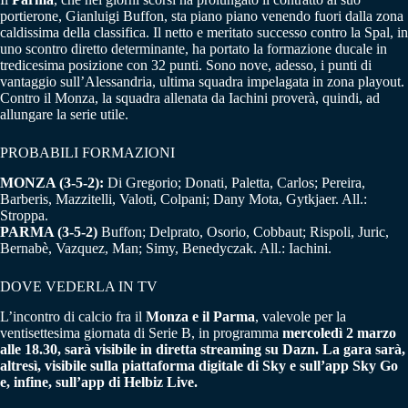
portierone, Gianluigi Buffon, sta piano piano venendo fuori dalla zona
caldissima della classifica. Il netto e meritato successo contro la Spal, in
uno scontro diretto determinante, ha portato la formazione ducale in
tredicesima posizione con 32 punti. Sono nove, adesso, i punti di
vantaggio sull’Alessandria, ultima squadra impelagata in zona playout.
Contro il Monza, la squadra allenata da Iachini proverà, quindi, ad
allungare la serie utile.
PROBABILI FORMAZIONI
MONZA (3-5-2):
Di Gregorio; Donati, Paletta, Carlos; Pereira,
Barberis, Mazzitelli, Valoti, Colpani; Dany Mota, Gytkjaer. All.:
Stroppa.
PARMA (3-5-2)
Buffon; Delprato, Osorio, Cobbaut; Rispoli, Juric,
Bernabè, Vazquez, Man; Simy, Benedyczak. All.: Iachini.
DOVE VEDERLA IN TV
L’incontro di calcio fra il
Monza e il Parma
, valevole per la
ventisettesima giornata di Serie B, in programma
mercoledì 2 marzo
alle 18.30, sarà visibile in diretta streaming su Dazn. La gara sarà,
altresì, visibile sulla piattaforma digitale di Sky e sull’app Sky Go
e, infine, sull’app di Helbiz Live.