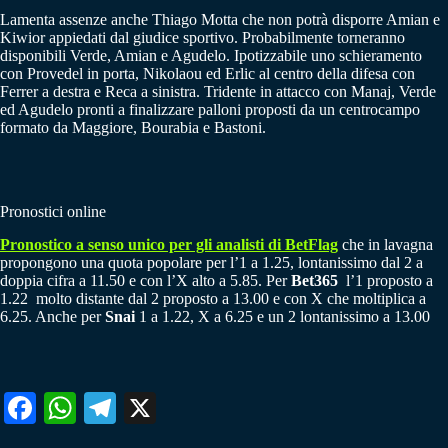
Lamenta assenze anche Thiago Motta che non potrà disporre Amian e
Kiwior appiedati dal giudice sportivo. Probabilmente torneranno
disponibili Verde, Amian e Agudelo. Ipotizzabile uno schieramento
con Provedel in porta, Nikolaou ed Erlic al centro della difesa con
Ferrer a destra e Reca a sinistra. Tridente in attacco con Manaj, Verde
ed Agudelo pronti a finalizzare palloni proposti da un centrocampo
formato da Maggiore, Bourabia e Bastoni.
Pronostici online
Pronostico a senso unico per gli analisti di BetFlag
che in lavagna
propongono una quota popolare per l’1 a 1.25, lontanissimo dal 2 a
doppia cifra a 11.50 e con l’X alto a 5.85. Per
Bet365
l’1 proposto a
1.22 molto distante dal 2 proposto a 13.00 e con X che moltiplica a
6.25. Anche per
Snai
1 a 1.22, X a 6.25 e un 2 lontanissimo a 13.00
Fa
W
Te
X
ce
ha
le