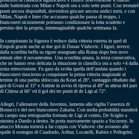
dalle battistrada con Milan e Napoli ora a solo sette punti. Con trentatré
punti ancora disponibili, dovendosi giocare ancora undici turni, e con
Milan, Napoli e Inter che accusano qualche pausa di troppo, i
bianconeri sicuramente potranno condizionare la lotta scudetto e
persino dire la propria, inimmaginabile qualche settimana fa.
In campionato la Signora è reduce dalla vittoria esterna in quel di
Empoli grazie anche ai due gol di Dusan Vlahovic. I liguri, invece,
dalla sconfitta beffa su rigore assegnato alla Roma dopo ben nove
minuti oltre il novantesimo. Una sconfitta amara, la terza consecutiva,
che ne hanno reso delicata la situazione in classifica ora a solo +4 dalla
zona retrocessione. Fu gara da svolta quella dell’andata quando i
bianconeri riuscirono a conquistare la prima vittoria stagionale al
temine di una partita sbloccata da Kean al 28°, vantaggio ribaltato dai
gol di Gvasi al 33° e Antiste in avvio di ripresa al 49° in attesa del pari
di Chiesa al 66° ed il gol dei tre punti di de Ligt al 72°.
Allegri, l’allenatore della Juventus, lamenta alla vigilia l’assenza di
Bonucci e del neo bianconero Zakaria. Con molta probabilità manderà
in campo una retroguardia formata de Ligt al centro, De Sciglio a
sinistra a Danilo a destra. In porta nuovamente spazio a Szczesny. In
attacco Morata tornerà a far coppia con Vlahovic che avranno alle
spalle il sostegno di Cuadrado, Arthur, Locatelli, Rabiot e Pellegrini.