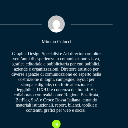
bo
ts
gr
ok
A
a
pp
m
Mimmo Colucci
Graphic Design Specialist e Art director con oltre
vent’anni di esperienza in comunicazione visiva,
grafica editoriale e pubblicitaria per enti pubblici,
aziende e organizzazioni. Direttore artistico per
diverse agenzie di comunicazione ed esperto nella
costruzione di loghi, campagne, layout per
stampa e digitale, con forte attenzione a
leggibilità, UX/UI e coerenza del brand. Ha
collaborato con realtà come Regione Basilicata,
BetFlag SpA e Croce Rossa Italiana, curando
materiali istituzionali, report, bilanci, toolkit e
contenuti grafici per web e social.