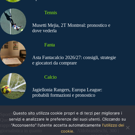
Tennis
Musetti Mejia, 2T Montreal: pronostico e
dove vederla
Fanta
Asta Fantacalcio 2026/27: consigli, strategie
e giocatori da comprare
Calcio
Jagiellonia Rangers, Europa League:
probabili formazioni e pronostico
Questo sito utilizza cookie propri e di terzi per migliorare i
SportNews.BetFlag -
Copyright © 2025
servizi e analizzare le preferenze dei suoi utenti. Cliccando su
Questo sito non
SportNews BetFlag
"Acconsento" l'utente accetta automaticamente
l'utilizzo dei
rappresenta una testata
Sede Legale: Via degli
giornalistica in quanto
Aldobrandeschi, 300 |
cookie.