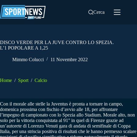
Salta
al
Cerca
contenuto
DISCO VERDE PER LA JUVE CONTRO LO SPEZIA.
L’1 POPOLARE A 1,25
Mimmo Colucci
11 Novembre 2022
Home
/
Sport
/
Calcio
Con il morale alle stelle la Juventus è pronta a tornare in campo,
domenica prossima con fischio d’avvio alle 18, per affrontare
l’impegno di campionato con lo Spezia allo Stadium. Morale alto, non
solo per la vittoria conquistata al 91° in quel di Firenze grazie ad
un’autorete di Lorenzo Venuti gara di andata di semifinale di Coppa
Italia, per una striscia positiva di risultati che le hanno permesso scalare
posizioni di classifica significative e ridurre notevolmente il ritardo