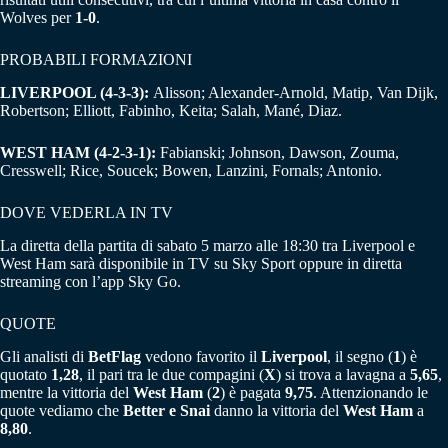
Wolves per
1-0
.
PROBABILI FORMAZIONI
LIVERPOOL (4-3-3):
Alisson; Alexander-Arnold, Matip, Van Dijk,
Robertson; Elliott, Fabinho, Keita; Salah, Mané, Diaz.
WEST HAM (4-2-3-1):
Fabianski; Johnson, Dawson, Zouma,
Cresswell; Rice, Soucek; Bowen, Lanzini, Fornals; Antonio.
DOVE VEDERLA IN TV
La diretta della partita di sabato 5 marzo alle 18:30 tra Liverpool e
West Ham sarà disponibile in TV su Sky Sport oppure in diretta
streaming con l’app Sky Go.
QUOTE
Gli analisti di
BetFlag
vedono favorito il
Liverpool
, il segno (
1
) è
quotato
1,28
, il pari tra le due compagini (
X
) si trova a lavagna a
5,65
,
mentre la vittoria del
West Ham
(
2
) è pagata
9,75
. Attenzionando le
quote vediamo che
Better e Snai
danno la vittoria del
West Ham
a
8,80
.