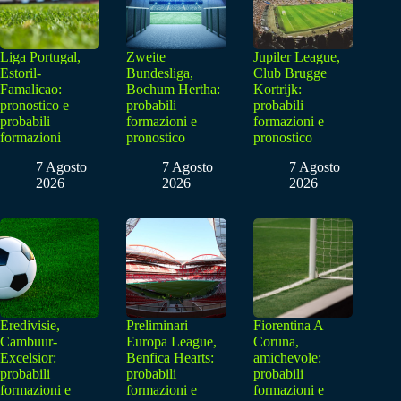
Liga Portugal,
Zweite
Jupiler League,
Estoril-
Bundesliga,
Club Brugge
Famalicao:
Bochum Hertha:
Kortrijk:
pronostico e
probabili
probabili
probabili
formazioni e
formazioni e
formazioni
pronostico
pronostico
7 Agosto
7 Agosto
7 Agosto
2026
2026
2026
Eredivisie,
Preliminari
Fiorentina A
Cambuur-
Europa League,
Coruna,
Excelsior:
Benfica Hearts:
amichevole:
probabili
probabili
probabili
formazioni e
formazioni e
formazioni e