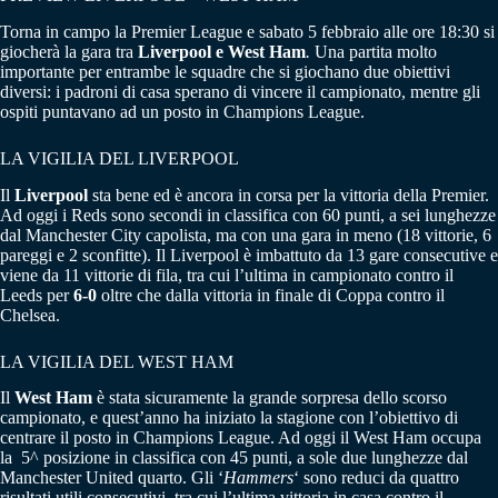
Torna in campo la Premier League e sabato 5 febbraio alle ore 18:30 si
giocherà la gara tra
Liverpool e West Ham
.
Una partita molto
importante per entrambe le squadre che si giochano due obiettivi
diversi: i padroni di casa sperano di vincere il campionato, mentre gli
ospiti puntavano ad un posto in Champions League.
LA VIGILIA DEL LIVERPOOL
Il
Liverpool
sta bene ed è ancora in corsa per la vittoria della Premier.
Ad oggi i Reds sono secondi in classifica con 60 punti, a sei lunghezze
dal Manchester City capolista, ma con una gara in meno (18 vittorie, 6
pareggi e 2 sconfitte). Il Liverpool è imbattuto da 13 gare consecutive e
viene da 11 vittorie di fila, tra cui l’ultima in campionato contro il
Leeds per
6-0
oltre che dalla vittoria in finale di Coppa contro il
Chelsea.
LA VIGILIA DEL WEST HAM
Il
West Ham
è stata sicuramente la grande sorpresa dello scorso
campionato, e quest’anno ha iniziato la stagione con l’obiettivo di
centrare il posto in Champions League. Ad oggi il West Ham occupa
la 5^ posizione in classifica con 45 punti, a sole due lunghezze dal
Manchester United quarto. Gli ‘
Hammers
‘ sono reduci da quattro
risultati utili consecutivi, tra cui l’ultima vittoria in casa contro il