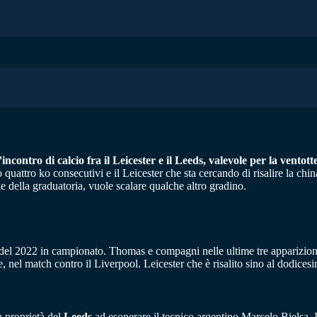
ncontro di calcio fra il Leicester e il Leeds, valevole per la vento
uattro ko consecutivi e il Leicester che sta cercando di risalire la china
le della graduatoria, vuole scalare qualche altro gradino.
o del 2022 in campionato. Thomas e compagni nelle ultime tre apparizioni
e, nel match contro il Liverpool. Leicester che è risalito sino al dodic
 proprietà del
Leeds
ad esonerare il tecnico argentino Marcelo Bielsa. 