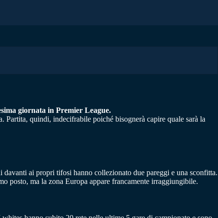
ttesima giornata in Premier League.
. Partita, quindi, indecifrabile poiché bisognerà capire quale sarà la
 davanti ai propri tifosi hanno collezionato due pareggi e una sconfitta.
esimo posto, ma la zona Europa appare francamente irraggiungibile.
I whites hanno subito 20 rete nelle ultime 5 gare di campionato e sono