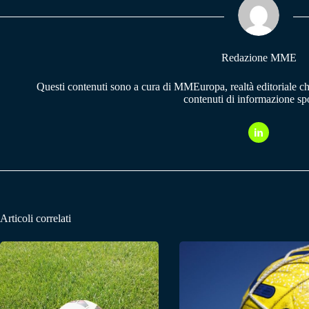
pp
m
Redazione MME
Questi contenuti sono a cura di MMEuropa, realtà editoriale c
contenuti di informazione spo
Articoli correlati