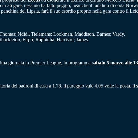
vo in 26 gare, nessuno ha fatto peggio, neanche il fanalino di coda Norw
anchina del Lipsia, farà il suo esordio proprio nella gara contro il Leic
 Thomas; Ndidi, Tielemans; Lookman, Maddison, Barnes; Vardy.
Shackleton, Firpo; Raphinha, Harrison; James.
tesima giornata in Premier League, in programma
sabato 5 marzo alle 13.
ttoria dei padroni di casa a 1.78, il pareggio vale 4.05 volte la posta, il