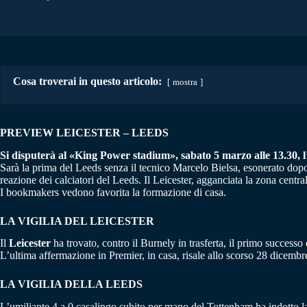
Cosa troverai in questo articolo:
mostra
PREVIEW LEICESTER – LEEDS
Si disputerà al «King Power stadium», sabato 5 marzo alle 13.30, l’i
Sarà la prima del Leeds senza il tecnico Marcelo Bielsa, esonerato dopo q
reazione dei calciatori del Leeds. Il Leicester, agganciata la zona centra
I bookmakers vedono favorita la formazione di casa.
LA VIGILIA DEL LEICESTER
Il
Leicester
ha trovato, contro il Burnely in trasferta, il primo success
L’ultima affermazione in Premier, in casa, risale allo scorso 28 dicembr
LA VIGILIA DELLA LEEDS
L’umiliante 4 a 0 casalingo subito per mano del Tottenham ha indotto la