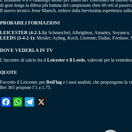
di gran lunga la difesa più battuta del campionato (ben 60 reti al passi
Il nuovo tecnico Jesse Marsch, reduce dalla brevissima esperienza sulla p
PROBABILI FORMAZIONI
LEICESTER (4-2-3-1):
Schmeichel; Albrighton, Amartey, Soyuncu,
LEEDS (3-4-2-1):
Meslier; Ayling, Koch, Llorente; Dallas, Forshaw, 
DOVE VEDERLA IN TV
L’incontro di calcio fra il
Leicester e il Leeds
, valevole per la ventot
QUOTE
Favorito il Leicester, per
BetFlag
e i suoi analisti, che propongono la vi
Bet 365 propone l’1 a 1.75.
Fa
W
Te
X
ce
ha
le
bo
ts
gr
ok
A
a