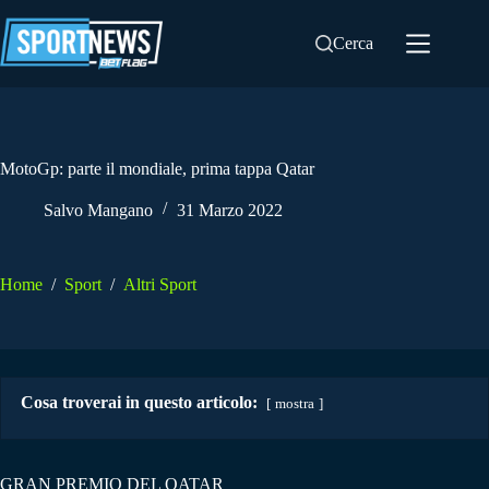
Salta
al
Cerca
contenuto
MotoGp: parte il mondiale, prima tappa Qatar
Salvo Mangano
31 Marzo 2022
Home
/
Sport
/
Altri Sport
Cosa troverai in questo articolo:
mostra
GRAN PREMIO DEL QATAR