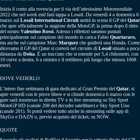
Inizia il conto alla rovescia per il via dell’attesissimo Motomondiale
2022 che nel week end farà tappa a Losail. Da venerdì 4 a domenica 6
marzo sul
Losail International Circuit
andrà in scena il GP del
Qatar
che apre ufficialmente la stagione della MotoGP, la prima dopo il ritiro
del nostro
Valentino Rossi
. Adesso i riflettori saranno puntati
principalmente sul campione del mondo in carica Fabio
Quartararo,
ma anche sul campione Marc
Marquez
che guiderà una Honda. Come
dicevamo il GP del Qatar si correrà nel circuito di
Losail
situato a poca
distanza da
Doha
. È un tracciato che si estende per 5,4 chilometri, con
10 curve a destra, 6 a sinistra e il rettilineo più lungo che misura 1068
metri.
DOVE VEDERLO
L’intero fine settimana di gara dedicato al Gran Premio del
Qatar
, si
apre venerdì con le prove libere e si chiude domenica 6 marzo con le
gare sarà trasmesso in diretta TV e in live streaming su Sky Sport
MotoGP HD (canale 208 del decoder satellitare) e Sky Sport Uno
(canale 201). Si potrà vedere tutto anche in streaming sulle app di
SkyGo e DAZN o, previo acquisto del ticket, su NOW.
QUOTE
Secondo gli analisti di BetFlag il favorito per la vittoria finale del GP