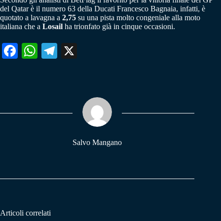
del Qatar è il numero 63 della Ducati Francesco Bagnaia, infatti, è
quotato a lavagna a
2,75
su una pista molto congeniale alla moto
italiana che a
Losail
ha trionfato già in cinque occasioni.
Fa
W
Te
X
ce
ha
le
bo
ts
gr
ok
A
a
pp
m
Salvo Mangano
Articoli correlati