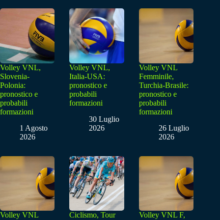
Volley VNL,
Volley VNL,
Volley VNL
Slovenia-
Italia-USA:
Femminile,
Polonia:
pronostico e
Turchia-Brasile:
pronostico e
probabili
pronostico e
probabili
formazioni
probabili
formazioni
formazioni
30 Luglio
1 Agosto
2026
26 Luglio
2026
2026
Volley VNL
Ciclismo, Tour
Volley VNL F,