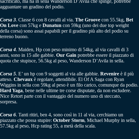
sacrificato, ma ha in sella Wanderson D’Avila che spinge, potrebbe
agguantare un gradino del podio.
Corsa 3
. Classe 6 con 8 cavalli al via.
The Groove
con 55.5kg,
Bet
On Love
con 57kg e
Dunatun
con 59kg (uno dei due top weight
della corsa) sono assai papabili per il gradino più alto del podio su
terreno buono.
Corsa 4
. Maiden, Hp con peso minimo di 54kg, al via cavalli di 3
anni, sono in 15 alle gabbie.
Our Gain
potrebbe essere il piazzato di
quota che stupisce, 56.5kg al peso, Wanderson D’Avila in sella.
Corsa 5
. E’ un hp con 9 soggetti al via alle gabbie.
Revenire
è il più
atteso.
Chevaux
è regolare, attendibile. El Of A Saga con Ryan
Wiggins in sella con 59kg al peso è un filo carico, comunque da podio.
Hard Yaga
, bene nelle ultime tre corse disputate, da non escludere.
Nice Retort parte con il vantaggio del numero uno di steccato,
sorpresa.
Corsa 6
. Tanti ritiri, ben 4, sono così in 11 al via, cerchiamo un
piazzato che possa stupire:
October Storm
, Michael Murphy in sella,
57.5kg al peso, Hcp rating 55, a metà della scala.