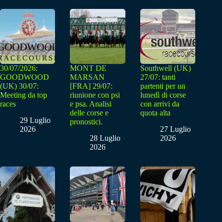
30/07/2026:
MONT DE
Southwell (UK)
GOODWOOD
MARSAN
27/07: tanti
(UK) 30/07:
[FRA] 29/07:
partenti per un
Meeting da top
riunione con psi
lunedì di corse
races
e psa. Analisi
con arrivi da
delle corse e
quota alta
29 Luglio
pronostici.
2026
27 Luglio
28 Luglio
2026
2026