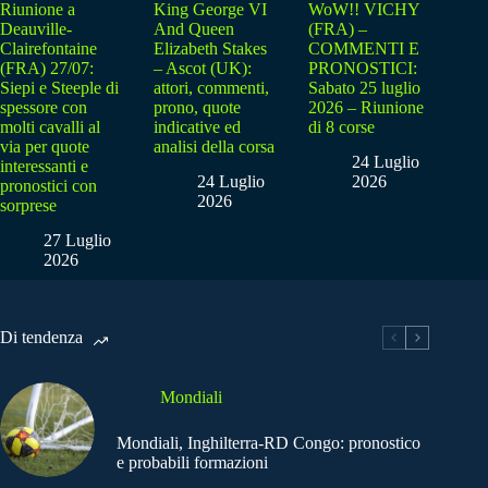
Riunione a
King George VI
WoW!! VICHY
Deauville-
And Queen
(FRA) –
Clairefontaine
Elizabeth Stakes
COMMENTI E
(FRA) 27/07:
– Ascot (UK):
PRONOSTICI:
Siepi e Steeple di
attori, commenti,
Sabato 25 luglio
spessore con
prono, quote
2026 – Riunione
molti cavalli al
indicative ed
di 8 corse
via per quote
analisi della corsa
24 Luglio
interessanti e
24 Luglio
2026
pronostici con
2026
sorprese
27 Luglio
2026
Di tendenza
Mondiali
Mondiali, Inghilterra-RD Congo: pronostico
e probabili formazioni