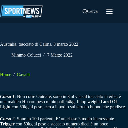
Salta
al
Cerca
contenuto
Australia, tracciato di Cairns, 8 marzo 2022
Mimmo Colucci
7 Marzo 2022
Home
/
Cavalli
Corsa 1
. Non corre Outdare, sono in 8 al via sul tracciato in erba, è
una maiden Hp con peso minimo di 54kg. Il top weight
Lord Of
Light
con 59kg al peso, cerca il podio sul terreno buono che gradisce.
Corsa 2
. Sono in 10 i partenti. E’ un classe 3 molto interessante.
Trigger
con 59kg al peso e steccato numero dieci è un poco