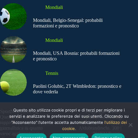
Mondiali
Mondiali, Belgio-Senegal: probabili
formazioni e pronostico
Mondiali
Mondiali, USA Bosnia: probabili formazioni
e pronostico
Tennis
Paolini Golubic, 2T Wimbledon: pronostico e
dove vederla
Questo sito utilizza cookie propri e di terzi per migliorare i
SportNews.BetFlag -
Copyright © 2025
servizi e analizzare le preferenze dei suoi utenti. Cliccando su
Questo sito non
SportNews BetFlag
"Acconsento" l'utente accetta automaticamente
l'utilizzo dei
rappresenta una testata
Sede Legale: Via degli
giornalistica in quanto
Aldobrandeschi, 300 |
cookie.
viene aggiornato senza
00163 | Roma
Acconsento
Non acconsento
Privacy policy