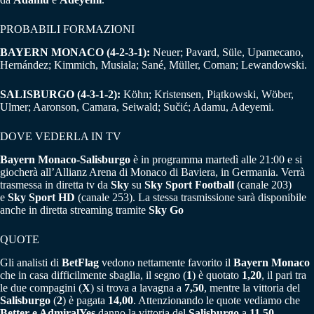
PROBABILI FORMAZIONI
BAYERN MONACO (4-2-3-1):
Neuer; Pavard, Süle, Upamecano,
Hernández; Kimmich, Musiala; Sané, Müller, Coman; Lewandowski.
SALISBURGO (4-3-1-2):
Köhn; Kristensen, Piątkowski, Wöber,
Ulmer; Aaronson, Camara, Seiwald; Sučić; Adamu, Adeyemi.
DOVE VEDERLA IN TV
Bayern Monaco-Salisburgo
è in programma martedì alle 21:00 e si
giocherà all’Allianz Arena di Monaco di Baviera, in Germania. Verrà
trasmessa in diretta tv da
Sky
su
Sky Sport Football
(canale 203)
e
Sky Sport HD
(canale 253). La stessa trasmissione sarà disponibile
anche in diretta streaming tramite
Sky Go
QUOTE
Gli analisti di
BetFlag
vedono nettamente favorito il
Bayern Monaco
che in casa difficilmente sbaglia, il segno (
1
) è quotato
1,20
, il pari tra
le due compagini (
X
) si trova a lavagna a
7,50
, mentre la vittoria del
Salisburgo
(
2
) è pagata
14,00
. Attenzionando le quote vediamo che
Better e AdmiralYes
danno la vittoria del
Salisburgo
a
11,50
.