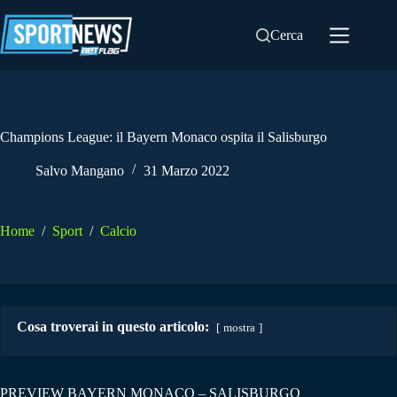
Salta
al
Cerca
contenuto
Champions League: il Bayern Monaco ospita il Salisburgo
Salvo Mangano
31 Marzo 2022
Home
/
Sport
/
Calcio
Cosa troverai in questo articolo:
mostra
PREVIEW BAYERN MONACO – SALISBURGO