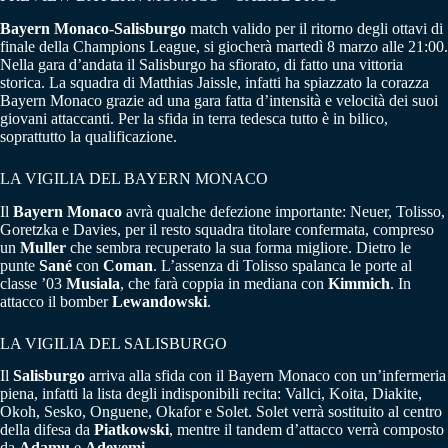
Bayern Monaco-Salisburgo
match valido per il ritorno degli ottavi di
finale della Champions League, si giocherà martedì 8 marzo alle 21:00.
Nella gara d’andata il Salisburgo ha sfiorato, di fatto una vittoria
storica. La squadra di Matthias Jaissle, infatti ha spiazzato la corazza
Bayern Monaco grazie ad una gara fatta d’intensità e velocità dei suoi
giovani attaccanti. Per la sfida in terra tedesca tutto è in bilico,
soprattutto la qualificazione.
LA VIGILIA DEL BAYERN MONACO
Il
Bayern Monaco
avrà qualche defezione importante: Neuer, Tolisso,
Goretzka e Davies, per il resto squadra titolare confermata, compreso
un
Muller
che sembra recuperato la sua forma migliore. Dietro le
punte
Sané
con
Coman
. L’assenza di Tolisso spalanca le porte al
classe ’03
Musiala
, che farà coppia in mediana con
Kimmich
. In
attacco il bomber
Lewandowski
.
LA VIGILIA DEL SALISBURGO
Il
Salisburgo
arriva alla sfida con il Bayern Monaco con un’infermeria
piena, infatti la lista degli indisponibili recita: Vallci, Koita, Diakite,
Okoh, Sesko, Onguene, Okafor e Solet. Solet verrà sostituito al centro
della difesa da
Piatkowski
, mentre il tandem d’attacco verrà composto
da
Adamu
e
Adeyemi
.