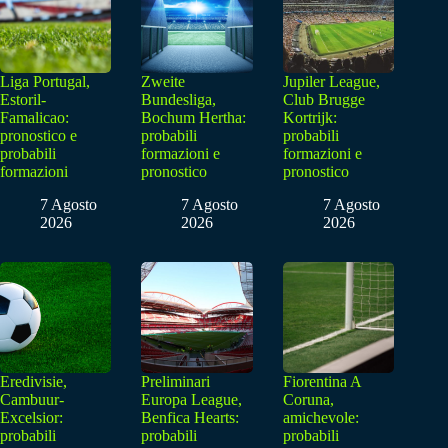
Liga Portugal,
Zweite
Jupiler League,
Estoril-
Bundesliga,
Club Brugge
Famalicao:
Bochum Hertha:
Kortrijk:
pronostico e
probabili
probabili
probabili
formazioni e
formazioni e
formazioni
pronostico
pronostico
7 Agosto
7 Agosto
7 Agosto
2026
2026
2026
Eredivisie,
Preliminari
Fiorentina A
Cambuur-
Europa League,
Coruna,
Excelsior:
Benfica Hearts:
amichevole:
probabili
probabili
probabili