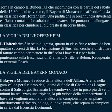
Torna in campo la Bundesliga che incomincia con le partite del sabato
delle 15:30 in cui troveremo, il Bayern di Monaco che affronterà la 4a
in classifica dell’Hoffenheim. Una partita che si preannuncia divertente
e affatto scontata nel risultato con i bavaresi che puntano ad allungare
in classifica per chiudere al più presto il discorso titolo.
LA VIGILIA DELL’HOFFENHEIM
L’Hoffenheim
è in stato di grazia, quarto in classifica e reduce da ben
quattro successi di fila. La formazione di Sinsheim cercherà di sfruttare
il fattore campo per mettere in difficoltà i bavaresi e per farlo
punteranno sulla freschezza di Kramaric, Striller e Bebou. Recuperato
in extremis Posch.
LA VIGILIA DEL BAYERN MONACO
Il
Bayern Monaco
è reduce dalla vittoria dell’Allianz Arena, nella
gara valida per il ritorno degli ottavi di finale di Champions League
contro il Salisburgo. Scatenato Lewandowski che in poco più di venti
minuti ha realizzato una tripletta, la più veloce della competizione. I
bavaresi vogliono ancora una vittoria in campionato per ampliare
ulteriormente il divario, ad oggi di nove punti, che separa in campioni
in carica dal Borussia Dortmund.