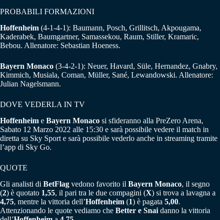
PROBABILI FORMAZIONI
Hoffenheim
(4-1-4-1): Baumann, Posch, Grillitsch, Akpougama,
Kaderabek, Baumgartner, Samassekou, Raum, Stiller, Kramaric,
Bebou. Allenatore: Sebastian Hoeness.
Bayern Monaco
(3-4-2-1): Neuer, Havard, Süle, Hernandez, Gnabry,
Kimmich, Musiala, Coman, Müller, Sané, Lewandowski. Allenatore:
Julian Nagelsmann.
DOVE VEDERLA IN TV
Hoffenheim
e
Bayern
Monaco
si sfideranno alla PreZero Arena,
Sabato 12 Marzo 2022 alle 15:30 e sarà possibile vedere il match in
diretta su Sky Sport e sarà possibile vederlo anche in streaming tramite
l’app di Sky Go.
QUOTE
Gli analisti di
BetFlag
vedono favorito il
Bayern Monaco
, il segno
(
2
) è quotato
1,55
, il pari tra le due compagini (
X
) si trova a lavagna a
4,75
, mentre la vittoria dell’
Hoffenheim
(
1
) è pagata
5,00
.
Attenzionando le quote vediamo che
Better e Snai
danno la vittoria
dell’
Hoffenheim
a
4,75
.