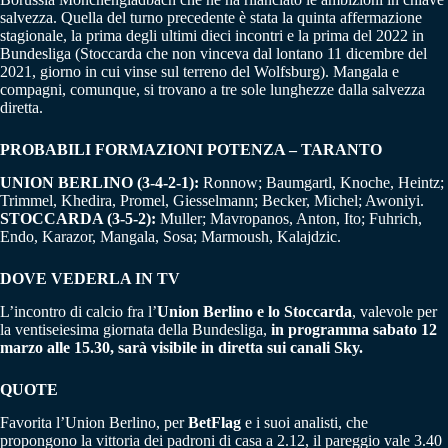
salvezza. Quella del turno precedente è stata la quinta affermazione
stagionale, la prima degli ultimi dieci incontri e la prima del 2022 in
Bundesliga (Stoccarda che non vinceva dal lontano 11 dicembre del
2021, giorno in cui vinse sul terreno del Wolfsburg). Mangala e
compagni, comunque, si trovano a tre sole lunghezze dalla salvezza
diretta.
PROBABILI FORMAZIONI POTENZA – TARANTO
UNION BERLINO (3-4-2-1):
Ronnow; Baumgartl, Knoche, Heintz;
Trimmel, Khedira, Promel, Giesselmann; Becker, Michel; Awoniyi.
STOCCARDA (3-5-2):
Muller; Mavropanos, Anton, Ito; Fuhrich,
Endo, Karazor, Mangala, Sosa; Marmoush, Kalajdzic.
DOVE VEDERLA IN TV
L’incontro di calcio fra l’
Union Berlino e lo Stoccarda
, valevole per
la ventiseiesima giornata della Bundesliga,
in programma sabato 12
marzo alle 15.30, sarà visibile in diretta sui canali Sky.
QUOTE
Favorita l’Union Berlino, per
BetFlag
e i suoi analisti, che
propongono la vittoria dei padroni di casa a 2.12, il pareggio vale 3.40