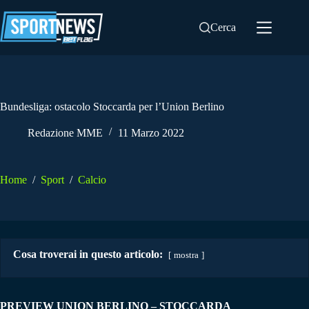
Salta
al
Cerca
contenuto
Bundesliga: ostacolo Stoccarda per l’Union Berlino
Redazione MME
11 Marzo 2022
Home
/
Sport
/
Calcio
Cosa troverai in questo articolo:
mostra
PREVIEW UNION BERLINO – STOCCARDA