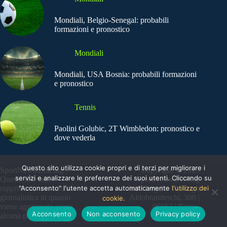
Mondiali, Belgio-Senegal: probabili
formazioni e pronostico
Mondiali
Mondiali, USA Bosnia: probabili formazioni
e pronostico
Tennis
Paolini Golubic, 2T Wimbledon: pronostico e
dove vederla
Questo sito utilizza cookie propri e di terzi per migliorare i
SportNews.BetFlag -
Copyright © 2025
servizi e analizzare le preferenze dei suoi utenti. Cliccando su
Questo sito non
SportNews BetFlag
"Acconsento" l'utente accetta automaticamente
l'utilizzo dei
rappresenta una testata
Sede Legale: Via degli
giornalistica in quanto
Aldobrandeschi, 300 |
cookie.
viene aggiornato senza
00163 | Roma
Acconsento
Non acconsento
Privacy policy
alcuna periodicità