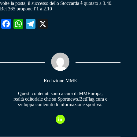
volte la posta, il successo dello Stoccarda è quotato a 3.40.
Bet 365 propone l’1 a 2.10
Fa
W
Te
X
ce
ha
le
bo
ts
gr
ok
A
a
pp
m
Redazione MME
Questi contenuti sono a cura di MMEuropa,
realtà editoriale che su Sportnews.BetFlag cura e
sviluppa contenuti di informazione sportiva.