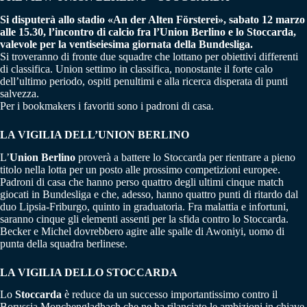
Si disputerà allo stadio «An der Alten Försterei», sabato 12 marzo
alle 15.30, l’incontro di calcio fra l’Union Berlino e lo Stoccarda,
valevole per la ventiseiesima giornata della Bundesliga.
Si troveranno di fronte due squadre che lottano per obiettivi differenti
di classifica. Union settimo in classifica, nonostante il forte calo
dell’ultimo periodo, ospiti penultimi e alla ricerca disperata di punti
salvezza.
Per i bookmakers i favoriti sono i padroni di casa.
LA VIGILIA DELL’UNION BERLINO
L’
Union Berlino
proverà a battere lo Stoccarda per rientrare a pieno
titolo nella lotta per un posto alle prossimo competizioni europee.
Padroni di casa che hanno perso quattro degli ultimi cinque match
giocati in Bundesliga e che, adesso, hanno quattro punti di ritardo dal
duo Lipsia-Friburgo, quinto in graduatoria. Fra malattia e infortuni,
saranno cinque gli elementi assenti per la sfida contro lo Stoccarda.
Becker e Michel dovrebbero agire alle spalle di Awoniyi, uomo di
punta della squadra berlinese.
LA VIGILIA DELLO STOCCARDA
Lo
Stoccarda
è reduce da un successo importantissimo contro il
Borussia Monchengladbach che ne ha rilanciato le ambizioni in chiave