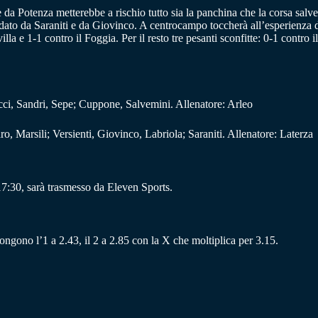
da Potenza metterebbe a rischio tutto sia la panchina che la corsa salvez
uidato da Saraniti e da Giovinco. A centrocampo toccherà all’esperienza d
lla e 1-1 contro il Foggia. Per il resto tre pesanti sconfitte: 0-1 contro
cci, Sandri, Sepe; Cuppone, Salvemini. Allenatore: Arleo
o, Marsili; Versienti, Giovinco, Labriola; Saraniti. Allenatore: Laterza
7:30, sarà trasmesso da Eleven Sports.
pongono l’1 a 2.43, il 2 a 2.85 con la X che moltiplica per 3.15.