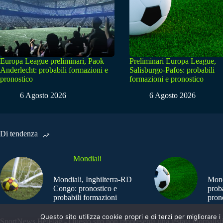
Europa League preliminari, Paok
Preliminari Europa League,
Anderlecht: probabili formazioni e
Salisburgo-Pafos: probabili
pronostico
formazioni e pronostico
6 Agosto 2026
6 Agosto 2026
Di tendenza
Mondiali
Mondiali, Inghilterra-RD
Mond
Congo: pronostico e
prob
probabili formazioni
pron
Questo sito utilizza cookie propri e di terzi per migliorar
SportNews.BetFlag - Questo sito non rappresenta una testata giornalist