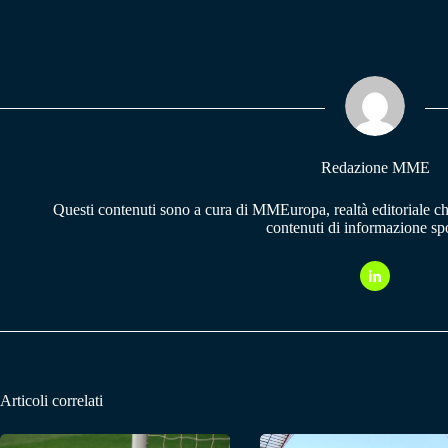
ce
ha
le
bo
ts
gr
ok
A
a
pp
m
Redazione MME
Questi contenuti sono a cura di MMEuropa, realtà editoriale c
contenuti di informazione spo
Articoli correlati