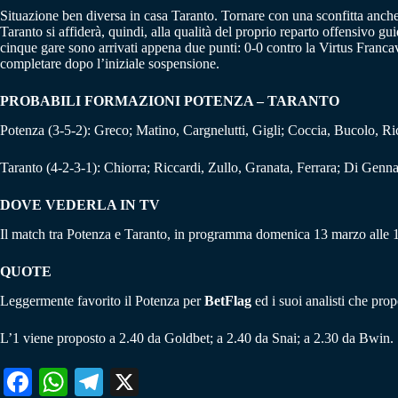
Situazione ben diversa in casa Taranto. Tornare con una sconfitta anche 
Taranto si affiderà, quindi, alla qualità del proprio reparto offensivo g
cinque gare sono arrivati appena due punti: 0-0 contro la Virtus Francavi
completare dopo l’iniziale sospensione.
PROBABILI FORMAZIONI POTENZA – TARANTO
Potenza (3-5-2): Greco; Matino, Cargnelutti, Gigli; Coccia, Bucolo, Ri
Taranto (4-2-3-1): Chiorra; Riccardi, Zullo, Granata, Ferrara; Di Gennar
DOVE VEDERLA IN TV
Il match tra Potenza e Taranto, in programma domenica 13 marzo alle 1
QUOTE
Leggermente favorito il Potenza per
BetFlag
ed i suoi analisti che pro
L’1 viene proposto a 2.40 da Goldbet; a 2.40 da Snai; a 2.30 da Bwin.
Fa
W
Te
X