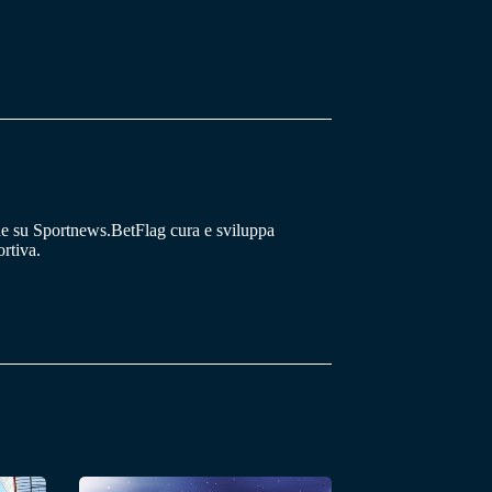
he su Sportnews.BetFlag cura e sviluppa
rtiva.