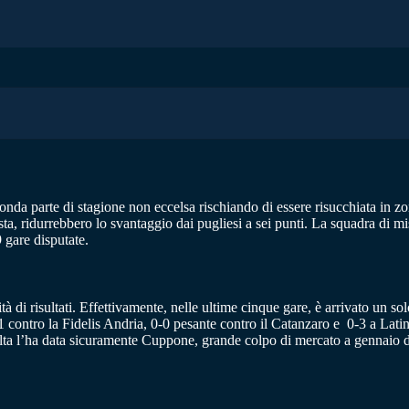
conda parte di stagione non eccelsa rischiando di essere risucchiata in z
a posta, ridurrebbero lo svantaggio dai pugliesi a sei punti. La squadra d
 gare disputate.
 di risultati. Effettivamente, nelle ultime cinque gare, è arrivato un solo
1 contro la Fidelis Andria, 0-0 pesante contro il Catanzaro e 0-3 a Latin
volta l’ha data sicuramente Cuppone, grande colpo di mercato a gennaio 