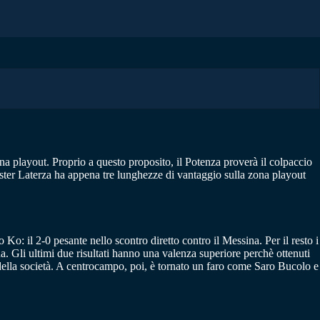
ona playout. Proprio a questo proposito, il Potenza proverà il colpaccio
i mister Laterza ha appena tre lunghezze di vantaggio sulla zona playout
 Ko: il 2-0 pesante nello scontro diretto contro il Messina. Per il resto i
a. Gli ultimi due risultati hanno una valenza superiore perchè ottenuti
della società. A centrocampo, poi, è tornato un faro come Saro Bucolo e