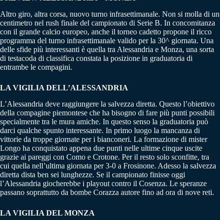
Altro giro, altra corsa, nuovo turno infrasettimanale. Non si molla di un
centimetro nel rush finale del campionato di Serie B. In concomitanza
con il grande calcio europeo, anche il torneo cadetto propone il ricco
programma del turno infrasettimanale valido per la 30^ giornata. Una
delle sfide più interessanti è quella tra Alessandria e Monza, una sorta
di testacoda di classifica constata la posizione in graduatoria di
entrambe le compagini.
LA VIGILIA DELL’ALESSANDRIA
L’Alessandria deve raggiungere la salvezza diretta. Questo l’obiettivo
della compagine piemontese che ha bisogno di fare più punti possibili
specialmente tra le mura amiche. In questo senso la graduatoria può
darci qualche spunto interessante. In primo luogo la mancanza di
vittorie da troppe giornate per i bianconeri. La formazione di mister
Longo ha conquistato appena due punti nelle ultime cinque uscite
grazie ai pareggi con Como e Crotone. Per il resto solo sconfitte, tra
cui quella nell’ultima giornata per 3-0 a Frosinone. Adesso la salvezza
diretta dista ben sei lunghezze. Se il campionato finisse oggi
l’Alessandria giocherebbe i playout contro il Cosenza. Le speranze
passano soprattutto da bombe Corazza autore fino ad ora di nove reti.
LA VIGILIA DEL MONZA