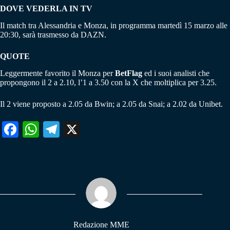
DOVE VEDERLA IN TV
Il match tra Alessandria e Monza, in programma martedì 15 marzo alle
20:30, sarà trasmesso da DAZN.
QUOTE
Leggermente favorito il Monza per
BetFlag
ed i suoi analisti che
propongono il 2 a 2.10, l’1 a 3.50 con la X che moltiplica per 3.25.
Il 2 viene proposto a 2.05 da Bwin; a 2.05 da Snai; a 2.02 da Unibet.
Fa
W
Te
X
ce
ha
le
bo
ts
gr
ok
A
a
pp
m
Redazione MME