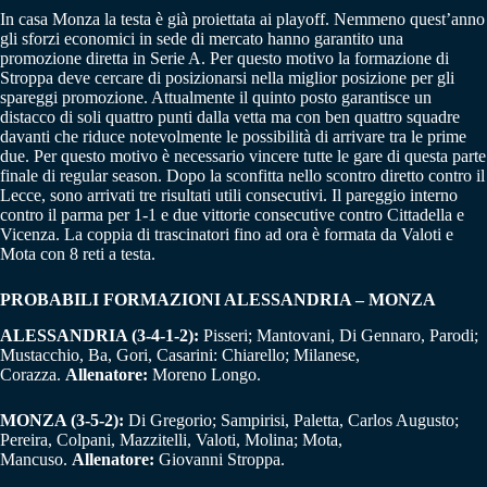
In casa Monza la testa è già proiettata ai playoff. Nemmeno quest’anno
gli sforzi economici in sede di mercato hanno garantito una
promozione diretta in Serie A. Per questo motivo la formazione di
Stroppa deve cercare di posizionarsi nella miglior posizione per gli
spareggi promozione. Attualmente il quinto posto garantisce un
distacco di soli quattro punti dalla vetta ma con ben quattro squadre
davanti che riduce notevolmente le possibilità di arrivare tra le prime
due. Per questo motivo è necessario vincere tutte le gare di questa parte
finale di regular season. Dopo la sconfitta nello scontro diretto contro il
Lecce, sono arrivati tre risultati utili consecutivi. Il pareggio interno
contro il parma per 1-1 e due vittorie consecutive contro Cittadella e
Vicenza. La coppia di trascinatori fino ad ora è formata da Valoti e
Mota con 8 reti a testa.
PROBABILI FORMAZIONI ALESSANDRIA – MONZA
ALESSANDRIA (3-4-1-2):
Pisseri; Mantovani, Di Gennaro, Parodi;
Mustacchio, Ba, Gori, Casarini: Chiarello; Milanese,
Corazza.
Allenatore:
Moreno Longo.
MONZA (3-5-2):
Di Gregorio; Sampirisi, Paletta, Carlos Augusto;
Pereira, Colpani, Mazzitelli, Valoti, Molina; Mota,
Mancuso.
Allenatore:
Giovanni Stroppa.