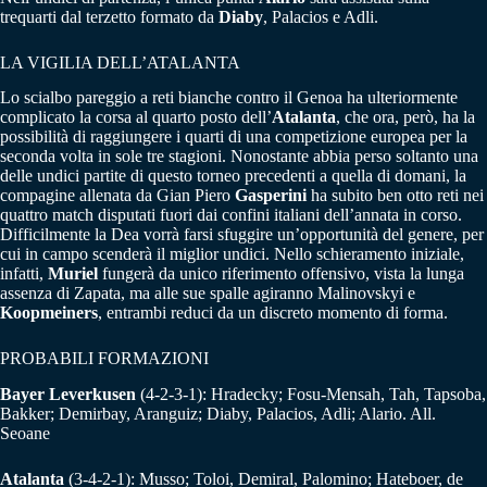
trequarti dal terzetto formato da
Diaby
, Palacios e Adli.
LA VIGILIA DELL’ATALANTA
Lo scialbo pareggio a reti bianche contro il Genoa ha ulteriormente
complicato la corsa al quarto posto dell’
Atalanta
, che ora, però, ha la
possibilità di raggiungere i quarti di una competizione europea per la
seconda volta in sole tre stagioni. Nonostante abbia perso soltanto una
delle undici partite di questo torneo precedenti a quella di domani, la
compagine allenata da Gian Piero
Gasperini
ha subito ben otto reti nei
quattro match disputati fuori dai confini italiani dell’annata in corso.
Difficilmente la Dea vorrà farsi sfuggire un’opportunità del genere, per
cui in campo scenderà il miglior undici. Nello schieramento iniziale,
infatti,
Muriel
fungerà da unico riferimento offensivo, vista la lunga
assenza di Zapata, ma alle sue spalle agiranno Malinovskyi e
Koopmeiners
, entrambi reduci da un discreto momento di forma.
PROBABILI FORMAZIONI
Bayer Leverkusen
(4-2-3-1): Hradecky; Fosu-Mensah, Tah, Tapsoba,
Bakker; Demirbay, Aranguiz; Diaby, Palacios, Adli; Alario. All.
Seoane
Atalanta
(3-4-2-1): Musso; Toloi, Demiral, Palomino; Hateboer, de