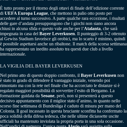
È tutto pronto per il ritorno degli ottavi di finale dell’edizione corrente
di
UEFA Europa League
, che mettono in palio otto posto per
accedere al turno successivo. A parte qualche rara eccezione, i risultati
delle gare d’andata presuppongono che i giochi non siano ancora
chiusi in alcuna sfida e questo vale anche per l’
Atalanta
, che sarà
impegnata in casa del
Bayer Leverkusen
. Il punteggio di 3-2 ottenuto
al Gewiss Stadium favorisce gli orobici, ma lo scarto è minimo, quindi
è possibile aspettarsi anche un ribaltone. Il match della scorsa settimana
ha rappresentato un inedito assoluto tra questi due club a livello
internazionale.
LA VIGILIA DEL BAYER LEVERKUSEN
Nel primo atto di questo doppio confronto, il
Bayer Leverkusen
non
è stato in grado di difendere il vantaggio iniziale, venendo poi
rimontato ma con la rete nel finale che ha accorciato le distanze si è
regalato maggiori possibilità di sovvertire l’esito di Bergamo. La
formazione guidata da
Seoane
, però, non si presenterà a questo
decisivo appuntamento con il miglior stato d’animo, in quanto nello
scorso fine settimana di Bundesliga è caduto di misura per mano del
Colonia. Il goal incassato in questa bruciante sconfitta ha confermato la
poca solidità della difesa tedesca, che nelle ultime diciassette uscite
ufficiali ha mantenuto inviolata la propria porta in una sola occasione.
Nell’undici di partenza, l’unica punta
Alario
sarà assistita sulla