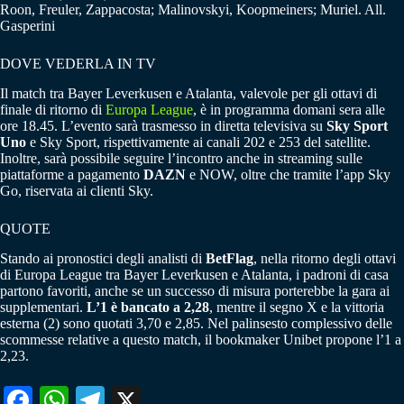
Roon, Freuler, Zappacosta; Malinovskyi, Koopmeiners; Muriel. All.
Gasperini
DOVE VEDERLA IN TV
Il match tra Bayer Leverkusen e Atalanta, valevole per gli ottavi di
finale di ritorno di
Europa League
, è in programma domani sera alle
ore 18.45. L’evento sarà trasmesso in diretta televisiva su
Sky Sport
Uno
e Sky Sport, rispettivamente ai canali 202 e 253 del satellite.
Inoltre, sarà possibile seguire l’incontro anche in streaming sulle
piattaforme a pagamento
DAZN
e NOW, oltre che tramite l’app Sky
Go, riservata ai clienti Sky.
QUOTE
Stando ai pronostici degli analisti di
BetFlag
, nella ritorno degli ottavi
di Europa League tra Bayer Leverkusen e Atalanta, i padroni di casa
partono favoriti, anche se un successo di misura porterebbe la gara ai
supplementari.
L’1 è bancato a 2,28
, mentre il segno X e la vittoria
esterna (2) sono quotati 3,70 e 2,85. Nel palinsesto complessivo delle
scommesse relative a questo match, il bookmaker Unibet propone l’1 a
2,23.
Fa
W
Te
X