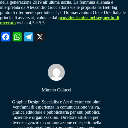
della generazione 2019 all’ultima uscita. La femmina allenata e
interpretata da Alessandro Gocciadoro viene proposta da BetFlag
punto di riferimento per tutte a 1,7. Donnavventura Ors e Due Italia le
principali avversari, valutate dal
provider leader nel segmento di
mercato
web a 4,5 e 5,5.
Fa
W
Te
X
ce
ha
le
bo
ts
gr
ok
A
a
pp
m
Mimmo Colucci
Graphic Design Specialist e Art director con oltre
vent’anni di esperienza in comunicazione visiva,
grafica editoriale e pubblicitaria per enti pubblici,
aziende e organizzazioni. Direttore artistico per
diverse agenzie di comunicazione ed esperto nella
costruzione di loghi, campagne, layout per