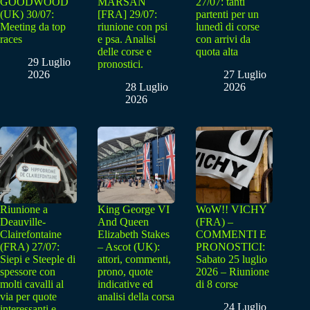
GOODWOOD
MARSAN
27/07: tanti
(UK) 30/07:
[FRA] 29/07:
partenti per un
Meeting da top
riunione con psi
lunedì di corse
races
e psa. Analisi
con arrivi da
delle corse e
quota alta
29 Luglio
pronostici.
2026
27 Luglio
28 Luglio
2026
2026
Riunione a
King George VI
WoW!! VICHY
Deauville-
And Queen
(FRA) –
Clairefontaine
Elizabeth Stakes
COMMENTI E
(FRA) 27/07:
– Ascot (UK):
PRONOSTICI:
Siepi e Steeple di
attori, commenti,
Sabato 25 luglio
spessore con
prono, quote
2026 – Riunione
molti cavalli al
indicative ed
di 8 corse
via per quote
analisi della corsa
24 Luglio
interessanti e