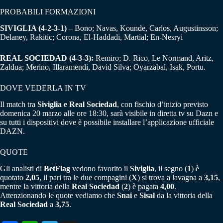
PROBABILI FORMAZIONI
SIVIGLIA (4-2-3-1)
– Bono; Navas, Kounde, Carlos, Augustinsson;
Delaney, Rakitic; Corona, El-Haddadi, Martial; En-Nesryi
REAL SOCIEDAD (4-3-3):
Remiro; D. Rico, Le Normand, Aritz,
Zaldua; Merino, Illaramendi, David Silva; Oyarzabal, Isak, Portu.
DOVE VEDERLA IN TV
Il match tra
Siviglia e Real Sociedad
, con fischio d’inizio previsto
domenica 20 marzo alle ore 18:30, sarà visibile in diretta tv su Dazn e
su tutti i dispositivi dove è possibile installare l’applicazione ufficiale
DAZN.
QUOTE
Gli analisti di
BetFlag
vedono favorito il
Siviglia
, il segno (
1
) è
quotato
2,05
, il pari tra le due compagini (
X
) si trova a lavagna a
3,15
,
mentre la vittoria della
Real Sociedad
(
2
) è pagata
4,00
.
Attenzionando le quote vediamo che
Snai
e
Sisal
da la vittoria della
Real Sociedad
a
3,75
.