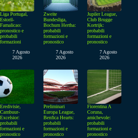
Liga Portugal,
Zweite
Jupiler League,
Estoril-
Bundesliga,
Club Brugge
Famalicao:
Bochum Hertha:
Kortrijk:
pronostico e
probabili
probabili
probabili
formazioni e
formazioni e
formazioni
pronostico
pronostico
7 Agosto
7 Agosto
7 Agosto
2026
2026
2026
Eredivisie,
Preliminari
Fiorentina A
Cambuur-
Europa League,
Coruna,
Excelsior:
Benfica Hearts:
amichevole:
probabili
probabili
probabili
formazioni e
formazioni e
formazioni e
pronostico
pronostico
pronostico