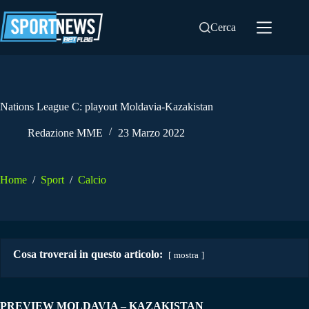
Salta
al
Cerca
contenuto
Nations League C: playout Moldavia-Kazakistan
Redazione MME
23 Marzo 2022
Home
/
Sport
/
Calcio
Cosa troverai in questo articolo:
mostra
PREVIEW MOLDAVIA – KAZAKISTAN