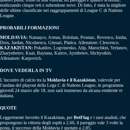
realizzando cinque reti e subendone nove. Di fatto, è stata la migliore
delle ultime classificate nei raggruppamenti di League C di Nations
League.
PROBABILI FORMAZIONI
MOLDAVIA:
Namașco, Armas, Bolohan, Posmac, Revenco, Ionita,
Dros, Jardan, Nicolaescu, Ginsari, Platica. Allenatore: Clescenco.
KAZAKISTAN:
Pokatilov, Logvinenko, Alip, Marochkin, Yerlanov,
Zharynbetov, Kuat, Baytana, Kairov, Aymbetov, Shchyotkin.
Allenatore: Karpovich.
DOVE VEDERLA IN TV
L’incontro di calcio tra la
Moldavia e il Kazakistan
, valevole per
l’andata del playout della Lega C di Nations League, in programma
giovedì 24 marzo alle 18, non sarà trasmesso da alcuna emittente tv
italiana.
QUOTE
Leggermente favorito il Kazakistan, per
BetFlag
e i suoi analisti, che
propongono la vittoria degli ospiti a 2.60, il pareggio vale 3 volte la
posta, il successo della Moldavia è quotato a 2.85.