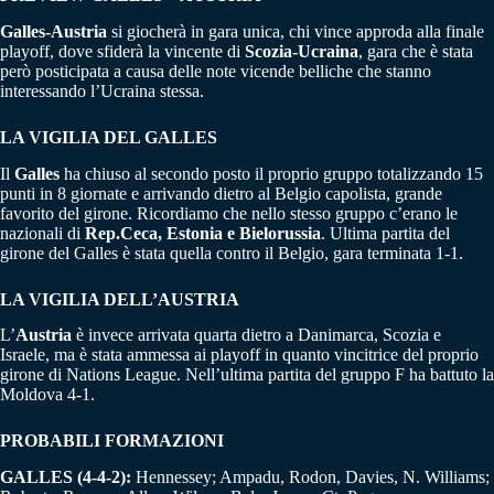
Galles-Austria
si giocherà in gara unica, chi vince approda alla finale
playoff, dove sfiderà la vincente di
Scozia-Ucraina
, gara che è stata
però posticipata a causa delle note vicende belliche che stanno
interessando l’Ucraina stessa.
LA VIGILIA DEL GALLES
Il
Galles
ha chiuso al secondo posto il proprio gruppo totalizzando 15
punti in 8 giornate e arrivando dietro al Belgio capolista, grande
favorito del girone. Ricordiamo che nello stesso gruppo c’erano le
nazionali di
Rep.Ceca, Estonia e Bielorussia
. Ultima partita del
girone del Galles è stata quella contro il Belgio, gara terminata 1-1.
LA VIGILIA DELL’AUSTRIA
L’
Austria
è invece arrivata quarta dietro a Danimarca, Scozia e
Israele, ma è stata ammessa ai playoff in quanto vincitrice del proprio
girone di Nations League. Nell’ultima partita del gruppo F ha battuto la
Moldova 4-1.
PROBABILI FORMAZIONI
GALLES (4-4-2):
Hennessey; Ampadu, Rodon, Davies, N. Williams;