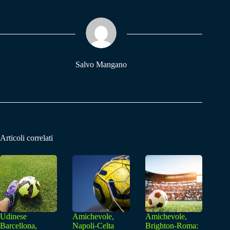
bo
ts
gr
ok
A
a
pp
m
Salvo Mangano
Articoli correlati
Udinese
Amichevole,
Amichevole,
Barcellona,
Napoli-Celta
Brighton-Roma: