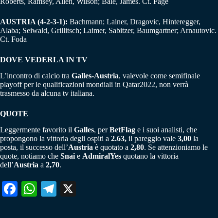
Roberts, Ramsey, Allen, Wilson; Bale, James. Ct. Page
AUSTRIA (4-2-3-1):
Bachmann; Lainer, Dragovic, Hinteregger,
Alaba; Seiwald, Grillitsch; Laimer, Sabitzer, Baumgartner; Arnautovic.
Ct. Foda
DOVE VEDERLA IN TV
L’incontro di calcio tra
Galles-Austria
, valevole come semifinale
playoff per le qualificazioni mondiali in Qatar2022, non verrà
trasmesso da alcuna tv italiana.
QUOTE
Leggermente favorito il
Galles
, per
BetFlag
e i suoi analisti, che
propongono la vittoria degli ospiti a
2.63,
il pareggio vale
3,00
la
posta, il successo dell’
Austria
è quotato a
2,80
. Se attenzioniamo le
quote, notiamo che
Snai
e
AdmiralYes
quotano la vittoria
dell’
Austria
a
2,70
.
Fa
W
Te
X
ce
ha
le