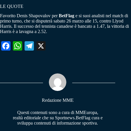
LE QUOTE
Favorito Denis Shapovalov per
BetFlag
e si suoi analisti nel match di
primo turno, che si disputerà sabato 26 marzo alle 15, contro Llyod
Harris. Il successo del tennista canadese è bancato a 1.47, la vittoria di
Harris è a lavagna a 2.52.
Fa
W
Te
X
ce
ha
le
bo
ts
gr
ok
A
a
pp
m
Redazione MME
Questi contenuti sono a cura di MMEuropa,
realtà editoriale che su Sportnews.BetFlag cura e
sviluppa contenuti di informazione sportiva.