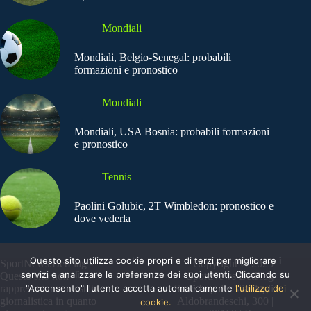
Mondiali
Mondiali, Belgio-Senegal: probabili
formazioni e pronostico
Mondiali
Mondiali, USA Bosnia: probabili formazioni
e pronostico
Tennis
Paolini Golubic, 2T Wimbledon: pronostico e
dove vederla
Questo sito utilizza cookie propri e di terzi per migliorare i
SportNews.BetFlag -
Copyright © 2025
servizi e analizzare le preferenze dei suoi utenti. Cliccando su
Questo sito non
SportNews BetFlag
rappresenta una testata
"Acconsento" l'utente accetta automaticamente
Sede Legale: Via degli
l'utilizzo dei
giornalistica in quanto
Aldobrandeschi, 300 |
cookie.