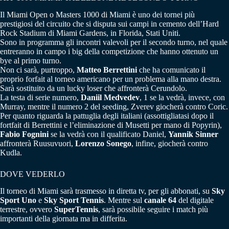
Il Miami Open o Masters 1000 di Miami è uno dei tornei più
prestigiosi del circuito che si disputa sui campi in cemento dell’Hard
Rock Stadium di Miami Gardens, in Florida, Stati Uniti.
Sono in programma gli incontri valevoli per il secondo turno, nel quale
entreranno in campo i big della competizione che hanno ottenuto un
bye al primo turno.
Non ci sarà, purtroppo,
Matteo Berrettini
che ha comunicato il
proprio forfait al torneo americano per un problema alla mano destra.
Sarà sostituito da un lucky loser che affronterà Cerundolo.
La testa di serie numero,
Daniil Medvedev
, 1 se la vedrà, invece, con
Murray, mentre il numero 2 del seeding, Zverev giocherà contro Coric.
Per quanto riguarda la pattuglia degli italiani (assottigliatasi dopo il
fortfait di Berrettini e l’eliminazione di Musetti per mano di Popyrin),
Fabio Fognini
se la vedrà con il qualificato Daniel,
Yannik Sinner
affronterà Ruusuvuori,
Lorenzo Sonego
, infine, giocherà contro
Kudla.
DOVE VEDERLO
Il torneo di Miami sarà trasmesso in diretta tv, per gli abbonati, su
Sky
Sport Uno
e
Sky Sport Tennis
. Mentre sul
canale 64
del digitale
terrestre, ovvero
SuperTennis
, sarà possibile seguire i match più
importanti della giornata ma in differita.