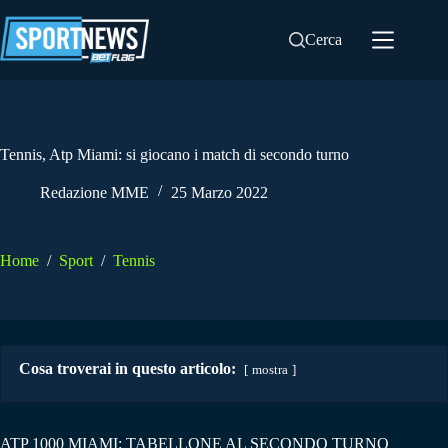
Salta
al
Cerca
contenuto
Tennis, Atp Miami: si giocano i match di secondo turno
Redazione MME
25 Marzo 2022
Home
/
Sport
/
Tennis
Cosa troverai in questo articolo:
mostra
ATP 1000 MIAMI: TABELLONE AL SECONDO TURNO