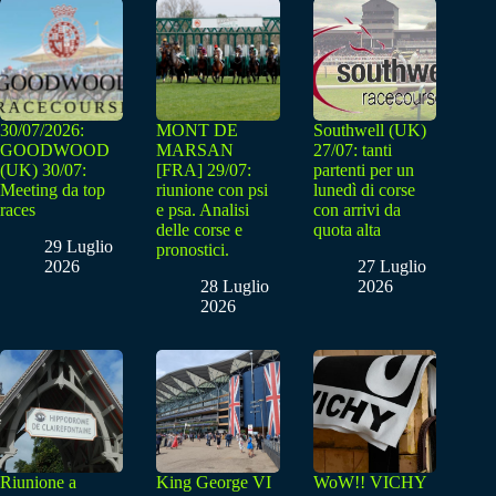
30/07/2026:
MONT DE
Southwell (UK)
GOODWOOD
MARSAN
27/07: tanti
(UK) 30/07:
[FRA] 29/07:
partenti per un
Meeting da top
riunione con psi
lunedì di corse
races
e psa. Analisi
con arrivi da
delle corse e
quota alta
29 Luglio
pronostici.
2026
27 Luglio
28 Luglio
2026
2026
Riunione a
King George VI
WoW!! VICHY