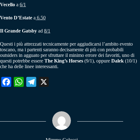
Vecello
a
6/1
Vento D’Estate
a
6.50
Il Grande Gatsby
ad
8/1
Questi i più attrezzati tecnicamente per aggiudicarsi l’ambito evento
toscano, ma i partenti saranno decisamente di più con probabili
outsiders in agguato per sfruttare il minimo errore dei favoriti, uno di
questi potrebbe essere
The King’s Horses
(9/1), oppure
Dalek
(10/1)
che ha delle linee interessanti.
Fa
W
Te
X
ce
ha
le
bo
ts
gr
ok
A
a
pp
m
Mimmo Colucci