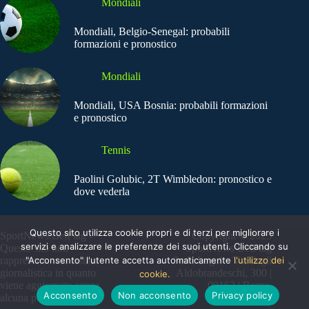
Mondiali
Mondiali, Belgio-Senegal: probabili
formazioni e pronostico
Mondiali
Mondiali, USA Bosnia: probabili formazioni
e pronostico
Tennis
Paolini Golubic, 2T Wimbledon: pronostico e
dove vederla
Questo sito utilizza cookie propri e di terzi per migliorare i
SportNews.BetFlag -
Copyright © 2025
servizi e analizzare le preferenze dei suoi utenti. Cliccando su
Questo sito non
SportNews BetFlag
"Acconsento" l'utente accetta automaticamente
l'utilizzo dei
rappresenta una testata
Sede Legale: Via degli
giornalistica in quanto
Aldobrandeschi, 300 |
cookie.
viene aggiornato senza
00163 | Roma
Acconsento
Non acconsento
Privacy policy
alcuna periodicità