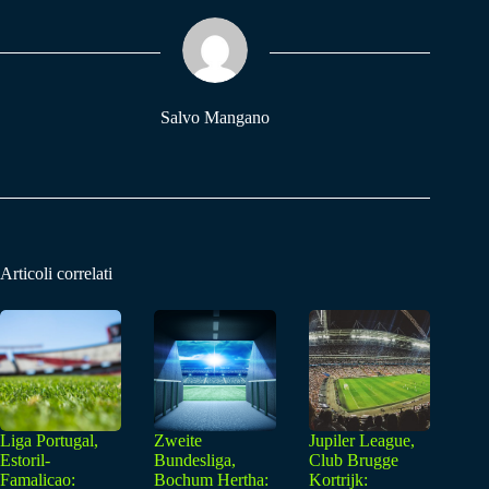
ok
A
a
pp
m
Salvo Mangano
Articoli correlati
Liga Portugal,
Zweite
Jupiler League,
Estoril-
Bundesliga,
Club Brugge
Famalicao:
Bochum Hertha:
Kortrijk: