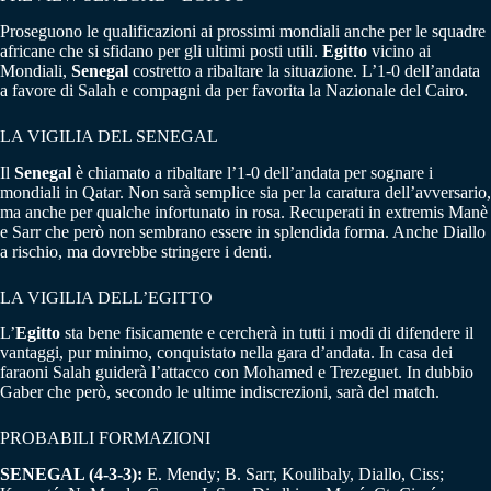
Proseguono le qualificazioni ai prossimi mondiali anche per le squadre
africane che si sfidano per gli ultimi posti utili.
Egitto
vicino ai
Mondiali,
Senegal
costretto a ribaltare la situazione. L’1-0 dell’andata
a favore di Salah e compagni da per favorita la Nazionale del Cairo.
LA VIGILIA DEL SENEGAL
Il
Senegal
è chiamato a ribaltare l’1-0 dell’andata per sognare i
mondiali in Qatar. Non sarà semplice sia per la caratura dell’avversario,
ma anche per qualche infortunato in rosa. Recuperati in extremis Manè
e Sarr che però non sembrano essere in splendida forma. Anche Diallo
a rischio, ma dovrebbe stringere i denti.
LA VIGILIA DELL’EGITTO
L’
Egitto
sta bene fisicamente e cercherà in tutti i modi di difendere il
vantaggi, pur minimo, conquistato nella gara d’andata. In casa dei
faraoni Salah guiderà l’attacco con Mohamed e Trezeguet. In dubbio
Gaber che però, secondo le ultime indiscrezioni, sarà del match.
PROBABILI FORMAZIONI
SENEGAL (4-3-3):
E. Mendy; B. Sarr, Koulibaly, Diallo, Ciss;