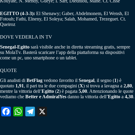
Kouyaté, N. Mendy, Gueye; I. Sarr, Diedhiou, Mané. Ct. Cissé
EGITTO (4-3-3):
El Shenawy; Gaber, Abdelmonem, El Wensh, El
Fotouh; Fathi, Elneny, El Soleya; Salah, Mohamed, Trezeguet. Ct.
Queiroz
DOVE VEDERLA IN TV
Senegal-Egitto
sarà visibile anche in diretta streaming gratis, sempre
su MolaTv. Basterà scaricare l’app della piattaforma su dispositivi
come un pc, uno smartphone o un tablet.
QUOTE
Gli analisti di
BetFlag
vedono favorito il
Senegal
, il segno (
1
) è
quotato
1,91
, il pari tra le due compagini (
X
) si trova a lavagna a
2,80
,
mentre la vittoria dell’
Egitto
(
2
) è pagata
5,00
. Attenzionando le quote
vediamo che
Better e AdmiralYes
danno la vittoria dell’
Egitto
a
4,30
.
Fa
W
Te
X
ce
ha
le
bo
ts
gr