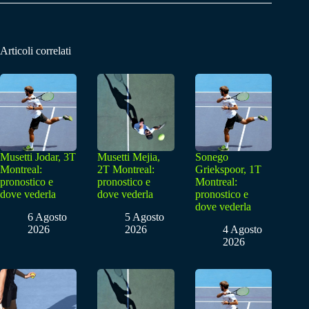
Articoli correlati
Musetti Jodar, 3T
Musetti Mejia,
Sonego
Montreal:
2T Montreal:
Griekspoor, 1T
pronostico e
pronostico e
Montreal:
dove vederla
dove vederla
pronostico e
dove vederla
6 Agosto
5 Agosto
2026
2026
4 Agosto
2026