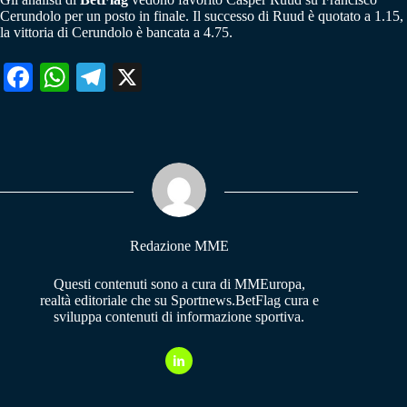
Cerundolo per un posto in finale. Il successo di Ruud è quotato a 1.15,
la vittoria di Cerundolo è bancata a 4.75.
Fa
W
Te
X
ce
ha
le
bo
ts
gr
ok
A
a
pp
m
Redazione MME
Questi contenuti sono a cura di MMEuropa,
realtà editoriale che su Sportnews.BetFlag cura e
sviluppa contenuti di informazione sportiva.