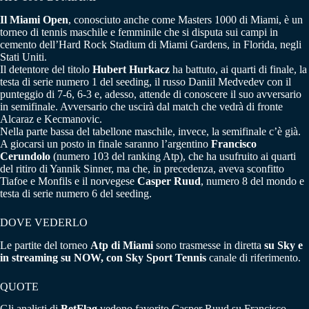
Il Miami Open
, conosciuto anche come Masters 1000 di Miami, è un
torneo di tennis maschile e femminile che si disputa sui campi in
cemento dell’Hard Rock Stadium di Miami Gardens, in Florida, negli
Stati Uniti.
Il detentore del titolo
Hubert Hurkacz
ha battuto, ai quarti di finale, la
testa di serie numero 1 del seeding, il russo Daniil Medvedev con il
punteggio di 7-6, 6-3 e, adesso, attende di conoscere il suo avversario
in semifinale. Avversario che uscirà dal match che vedrà di fronte
Alcaraz e Kecmanovic.
Nella parte bassa del tabellone maschile, invece, la semifinale c’è già.
A giocarsi un posto in finale saranno l’argentino
Francisco
Cerundolo
(numero 103 del ranking Atp), che ha usufruito ai quarti
del ritiro di Yannik Sinner, ma che, in precedenza, aveva sconfitto
Tiafoe e Monfils e il norvegese
Casper Ruud
, numero 8 del mondo e
testa di serie numero 6 del seeding.
DOVE VEDERLO
Le partite del torneo
Atp di Miami
sono trasmesse in diretta
su Sky e
in streaming su NOW, con Sky Sport Tennis
canale di riferimento.
QUOTE
Gli analisti di
BetFlag
vedono favorito Casper Ruud su Francisco