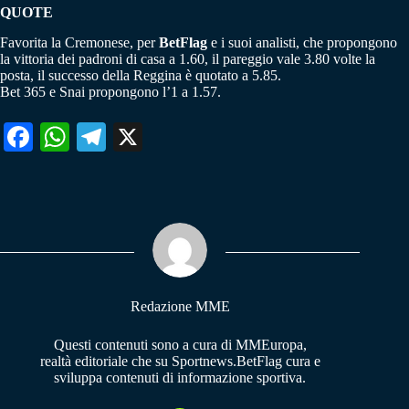
QUOTE
Favorita la Cremonese, per
BetFlag
e i suoi analisti, che propongono
la vittoria dei padroni di casa a 1.60, il pareggio vale 3.80 volte la
posta, il successo della Reggina è quotato a 5.85.
Bet 365 e Snai propongono l’1 a 1.57.
Fa
W
Te
X
ce
ha
le
bo
ts
gr
ok
A
a
pp
m
Redazione MME
Questi contenuti sono a cura di MMEuropa,
realtà editoriale che su Sportnews.BetFlag cura e
sviluppa contenuti di informazione sportiva.