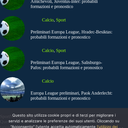
Amichevoli, Juventus-Inter: probabili
formazioni e pronostico
Calcio
,
Sport
Preliminari Europa League, Hradec-Besiktas:
probabili formazioni e pronostico
Calcio
,
Sport
Preliminari Europa League, Salisburgo-
Pafos: probabili formazioni e pronostico
Calcio
Europa League preliminari, Paok Anderlecht:
probabili formazioni e pronostico
Questo sito utilizza cookie propri e di terzi per migliorare i
SportNews.BetFlag -
Copyright © 2025
servizi e analizzare le preferenze dei suoi utenti. Cliccando su
Questo sito non
SportNews BetFlag
"Acconsento" l'utente accetta automaticamente
l'utilizzo dei
rappresenta una testata
Sede Legale: Via degli