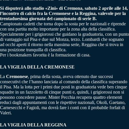
Si disputerà allo stadio «Zini» di Cremona, sabato 2 aprile alle 14,
l’incontro di calcio fra la Cremonese e la Reggina, valevole per la
trentaduesima giornata del campionato di serie B.
Campionato cadetti che torna dopo la sosta per le nazionali e riprende
con una partita molto importante per la zona alta della classifica.
Specialmente per i grigiorossi che guidano la graduatoria, con un punto
di vantaggio sul Pisa e due sul Monza, terzo. Lombardi che sognano
ad occhi aperti il ritorno nella massima serie, Reggina che si trova in
una posizione tranquilla di classifica.
Per i bookmakers favorita è la formazione di casa.
LA VIGILIA DELLA CREMONESE
La
Cremonese
, prima della sosta, aveva ottenuto due successi
consecutivi che l’hanno lanciata al comando della classifica superando
il Pisa. Ma la lotta per i primi due posti in graduatoria vede ben cinque
squadre in un fazzoletto di cinque punti e, quindi, i grigiorossi non si
possono concedere pause. Mister Pecchia recupera quattro elementi
reduci dagli appuntamenti con le rispettive nazionali, Okoli, Gaetano,
Carnesecchi e Fagioli, ma dovrà fare i conti con il probabile forfait di
Valeri.
LA VIGILIA DELLA REGGINA