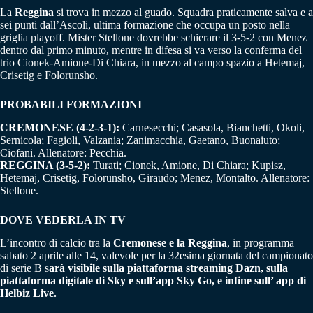
La
Reggina
si trova in mezzo al guado. Squadra praticamente salva e a
sei punti dall’Ascoli, ultima formazione che occupa un posto nella
griglia playoff. Mister Stellone dovrebbe schierare il 3-5-2 con Menez
dentro dal primo minuto, mentre in difesa si va verso la conferma del
trio Cionek-Amione-Di Chiara, in mezzo al campo spazio a Hetemaj,
Crisetig e Folorunsho.
PROBABILI FORMAZIONI
CREMONESE (4-2-3-1):
Carnesecchi; Casasola, Bianchetti, Okoli,
Sernicola; Fagioli, Valzania; Zanimacchia, Gaetano, Buonaiuto;
Ciofani. Allenatore: Pecchia.
REGGINA (3-5-2):
Turati; Cionek, Amione, Di Chiara; Kupisz,
Hetemaj, Crisetig, Folorunsho, Giraudo; Menez, Montalto. Allenatore:
Stellone.
DOVE VEDERLA IN TV
L’incontro di calcio tra la
Cremonese e la Reggina
, in programma
sabato 2 aprile alle 14, valevole per la 32esima giornata del campionato
di serie B s
arà visibile sulla piattaforma streaming Dazn, sulla
piattaforma digitale di Sky e sull’app Sky Go, e infine sull’ app di
Helbiz Live.