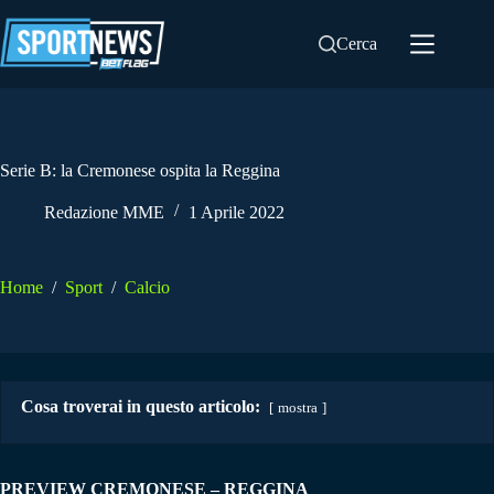
Salta
al
Cerca
contenuto
Serie B: la Cremonese ospita la Reggina
Redazione MME
1 Aprile 2022
Home
/
Sport
/
Calcio
Cosa troverai in questo articolo:
mostra
PREVIEW CREMONESE – REGGINA