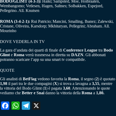
BODO/GLIMT (4-3-3):
Haiki; Sampsted, Moe, Hoibraaten,
Wembangomo; Vetlesen, Hagen, Saltnes; Solbakken, Espejord,
Pellegrino. All. Knutsen
ROMA (3-4-2-1):
Rui Patricio; Mancini, Smalling, Ibanez; Zalewski,
Cristane, Oliveira, Karsdorp; Mkhitaryan, Pellegrini; Abraham. All.
Mourinho
DOVE VEDERLA IN TV
La gara d’andata dei quarti di finale di
Conference League
tra
Bodo
Glimt
e
Roma
verrà trasmessa in diretta su
DAZN
. Gli abbonati
potranno scaricare l’app su una smart tv compatibile.
QUOTE
Gli analisti di
BetFlag
vedono favorita la
Roma
, il segno (
2
) è quotato
1,98
il pari tra le due compagini (
X
) si trova a lavagna a
3,55
, mentre
la vittoria del Bodo Glimt (
1
) è pagata
3,60
. Attenzionando le quote
vediamo che
Better e Snai
danno la vittoria della
Roma
a
1,80.
Fa
W
Te
X
ce
ha
le