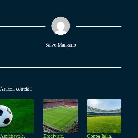
bo
ts
gr
ok
A
a
pp
m
Salvo Mangano
Articoli correlati
Amichevole,
Eredivisie,
Coppa Italia,