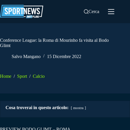
Salta
al
Cerca
contenuto
Conference League: la Roma di Mourinho fa visita al Bodo
Glimt
Salvo Mangano
15 Dicembre 2022
Home
/
Sport
/
Calcio
Cosa troverai in questo articolo:
mostra
PREVIEW BODO GLIMT – ROMA