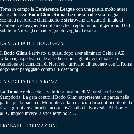
Torna in campo la
Conference League
con una partita molto attesa
dai giallorossi:
Bodo Glimt-Roma
. Le due squadre si sono già
scontrati nel girone eliminatorio e si ritrovano ai quarti di finale di
Conference League. Ricordiamo che i capitolini non digerirono il 6-1
subito in Norvegia e hanno grande voglia di rivalsa.
LA VIGILIA DEL BODO GLIMT
Il
Bodo Glimt
è arrivato ai quarti dopo aver eliminato Celtic e AZ
Alkmaar, rispettivamente ai sedicesimi e agli ottavi di finale. In
campionato i campioni di Norvegia, arrivano all’incontro con la Roma
dopo aver pareggiato contro il Rosenborg.
LA VIGILIA DELLA ROMA
La
Roma
è reduce dalla vittoriosa trasferta di Marassi per 1-0 sulla
Sampdoria. La gara contro il Bodo Glimt rappresenta un partita nella
partita per la banda di Mourinho, infatti è ancora fresco il ricordo della
fase a gironi dove brucia ancora il 6-1 patito in Norvegia. Al ritorno
all’Olimpico invece la sfida terminò 2-2.
PROBABILI FORMAZIONI