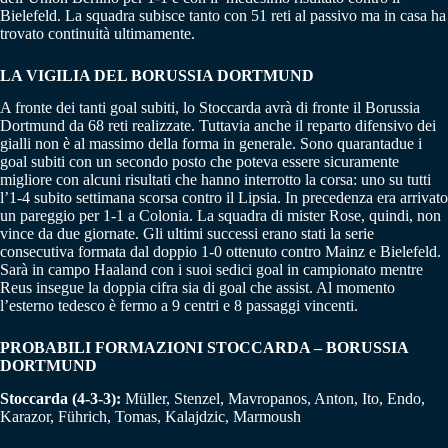
Bielefeld. La squadra subisce tanto con 51 reti al passivo ma in casa ha
trovato continuità ultimamente.
LA VIGILIA DEL BORUSSIA DORTMUND
A fronte dei tanti goal subiti, lo Stoccarda avrà di fronte il Borussia
Dortmund da 68 reti realizzate. Tuttavia anche il reparto difensivo dei
gialli non è al massimo della forma in generale. Sono quarantadue i
goal subiti con un secondo posto che poteva essere sicuramente
migliore con alcuni risultati che hanno interrotto la corsa: uno su tutti
l’1-4 subito settimana scorsa contro il Lipsia. In precedenza era arrivato
un pareggio per 1-1 a Colonia. La squadra di mister Rose, quindi, non
vince da due giornate. Gli ultimi successi erano stati la serie
consecutiva formata dal doppio 1-0 ottenuto contro Mainz e Bielefeld.
Sarà in campo Haaland con i suoi sedici goal in campionato mentre
Reus insegue la doppia cifra sia di goal che assist. Al momento
l’esterno tedesco è fermo a 9 centri e 8 passaggi vincenti.
PROBABILI FORMAZIONI STOCCARDA – BORUSSIA
DORTMUND
Stoccarda
(4-3-3):
Müller, Stenzel, Mavropanos, Anton, Ito, Endo,
Karazor, Führich, Tomas, Kalajdzic, Marmoush