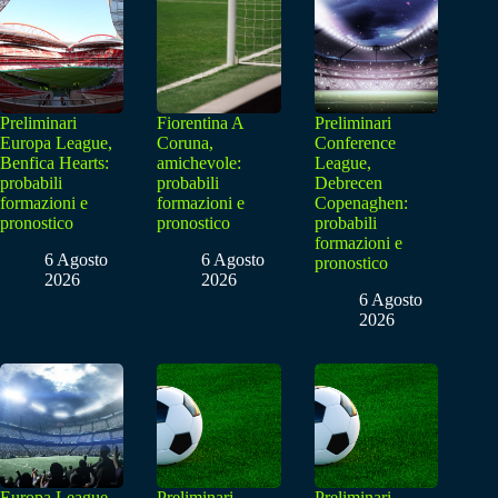
Preliminari
Fiorentina A
Preliminari
Europa League,
Coruna,
Conference
Benfica Hearts:
amichevole:
League,
probabili
probabili
Debrecen
formazioni e
formazioni e
Copenaghen:
pronostico
pronostico
probabili
formazioni e
6 Agosto
6 Agosto
pronostico
2026
2026
6 Agosto
2026
Europa League
Preliminari
Preliminari