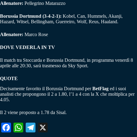
Allenatore:
Pellegrino Matarazzo
Borussia Dortmund
(3-4-2-1):
Kobel, Can, Hummels, Akanji,
Hazard, Witsel, Bellingham, Guerreiro, Wolf, Reus, Haaland.
Allenatore:
Marco Rose
DOVE VEDERLA IN TV
Il match tra Stoccarda e Borussia Dortmund, in programma venerdì 8
aprile alle 20:30, sarà trasmesso da Sky Sport.
QUOTE
Decisamente favorito il Borussia Dortmund per
BetFlag
ed i suoi
analisti che propongono il 2 a 1.80, l’1 a 4 con la X che moltiplica per
4.05.
Il 2 viene proposto a 1.78 da Sisal.
Fa
W
Te
X