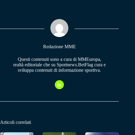
ce
ha
le
bo
ts
gr
ok
A
a
pp
m
Redazione MME
Questi contenuti sono a cura di MMEuropa,
realtà editoriale che su Sportnews.BetFlag cura e
sviluppa contenuti di informazione sportiva.
Articoli correlati