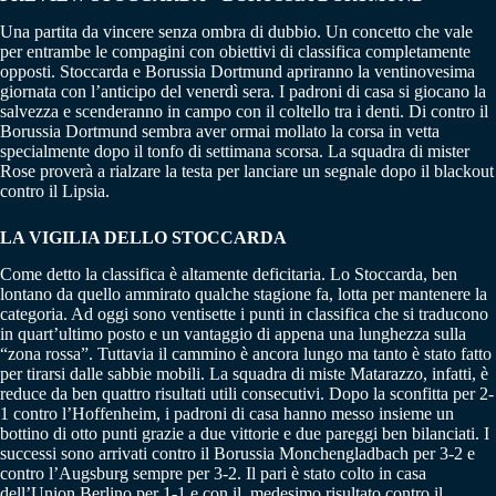
Una partita da vincere senza ombra di dubbio. Un concetto che vale
per entrambe le compagini con obiettivi di classifica completamente
opposti. Stoccarda e Borussia Dortmund apriranno la ventinovesima
giornata con l’anticipo del venerdì sera. I padroni di casa si giocano la
salvezza e scenderanno in campo con il coltello tra i denti. Di contro il
Borussia Dortmund sembra aver ormai mollato la corsa in vetta
specialmente dopo il tonfo di settimana scorsa. La squadra di mister
Rose proverà a rialzare la testa per lanciare un segnale dopo il blackout
contro il Lipsia.
LA VIGILIA DELLO STOCCARDA
Come detto la classifica è altamente deficitaria. Lo Stoccarda, ben
lontano da quello ammirato qualche stagione fa, lotta per mantenere la
categoria. Ad oggi sono ventisette i punti in classifica che si traducono
in quart’ultimo posto e un vantaggio di appena una lunghezza sulla
“zona rossa”. Tuttavia il cammino è ancora lungo ma tanto è stato fatto
per tirarsi dalle sabbie mobili. La squadra di miste Matarazzo, infatti, è
reduce da ben quattro risultati utili consecutivi. Dopo la sconfitta per 2-
1 contro l’Hoffenheim, i padroni di casa hanno messo insieme un
bottino di otto punti grazie a due vittorie e due pareggi ben bilanciati. I
successi sono arrivati contro il Borussia Monchengladbach per 3-2 e
contro l’Augsburg sempre per 3-2. Il pari è stato colto in casa
dell’Union Berlino per 1-1 e con il medesimo risultato contro il