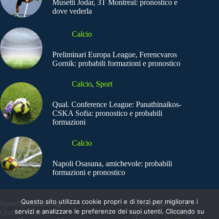
Musetti Jodar, 3T Montreal: pronostico e
dove vederla
Calcio
Preliminari Europa League, Ferencvaros
Gornik: probabili formazioni e pronostico
Calcio
,
Sport
Qual. Conference League: Panathinaikos-
CSKA Sofia: pronostico e probabili
formazioni
Calcio
Napoli Osasuna, amichevole: probabili
formazioni e pronostico
Questo sito utilizza cookie propri e di terzi per migliorare i
SportNews.BetFlag -
Copyright © 2025
servizi e analizzare le preferenze dei suoi utenti. Cliccando su
Questo sito non
SportNews BetFlag