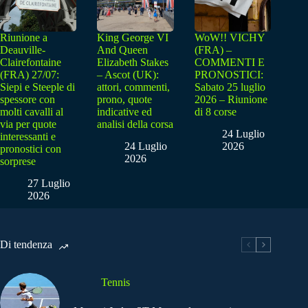
Riunione a
King George VI
WoW!! VICHY
Deauville-
And Queen
(FRA) –
Clairefontaine
Elizabeth Stakes
COMMENTI E
(FRA) 27/07:
– Ascot (UK):
PRONOSTICI:
Siepi e Steeple di
attori, commenti,
Sabato 25 luglio
spessore con
prono, quote
2026 – Riunione
molti cavalli al
indicative ed
di 8 corse
via per quote
analisi della corsa
24 Luglio
interessanti e
24 Luglio
2026
pronostici con
2026
sorprese
27 Luglio
2026
Di tendenza
Tennis