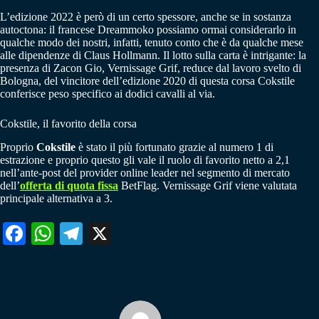
L’edizione 2022 è però di un certo spessore, anche se in sostanza
autoctona: il francese Dreammoko possiamo ormai considerarlo in
qualche modo dei nostri, infatti, tenuto conto che è da qualche mese
alle dipendenze di Claus Hollmann. Il lotto sulla carta è intrigante: la
presenza di Zacon Gio, Vernissage Grif, reduce dal lavoro svelto di
Bologna, del vincitore dell’edizione 2020 di questa corsa Cokstile
conferisce peso specifico ai dodici cavalli al via.
Cokstile, il favorito della corsa
Proprio
Cokstile
è stato il più fortunato grazie al numero 1 di
estrazione e proprio questo gli vale il ruolo di favorito netto a 2,1
nell’ante-post del provider online leader nel segmento di mercato
dell’
offerta di quota fissa
BetFlag. Vernissage Grif viene valutata
principale alternativa a 3.
Fa
W
Te
X
ce
ha
le
bo
ts
gr
ok
A
a