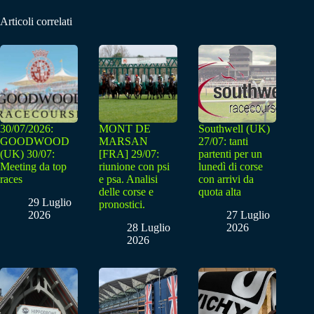
Articoli correlati
30/07/2026:
MONT DE
Southwell (UK)
GOODWOOD
MARSAN
27/07: tanti
(UK) 30/07:
[FRA] 29/07:
partenti per un
Meeting da top
riunione con psi
lunedì di corse
races
e psa. Analisi
con arrivi da
delle corse e
quota alta
29 Luglio
pronostici.
2026
27 Luglio
28 Luglio
2026
2026