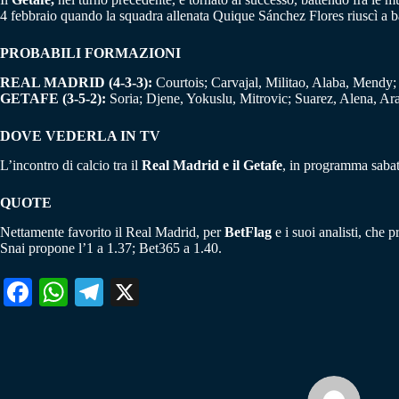
4 febbraio quando la squadra allenata Quique Sánchez Flores riuscì a ba
PROBABILI FORMAZIONI
REAL MADRID (4-3-3):
Courtois; Carvajal, Militao, Alaba, Mendy
GETAFE (3-5-2):
Soria; Djene, Yokuslu, Mitrovic; Suarez, Alena, Ar
DOVE VEDERLA IN TV
L’incontro di calcio tra il
Real Madrid e il Getafe
, in programma sabat
QUOTE
Nettamente favorito il Real Madrid, per
BetFlag
e i suoi analisti, che 
Snai propone l’1 a 1.37; Bet365 a 1.40.
Fa
W
Te
X
ce
ha
le
bo
ts
gr
ok
A
a