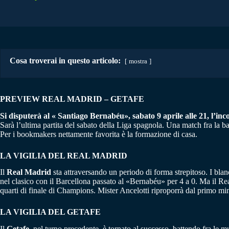
Cosa troverai in questo articolo:
mostra
PREVIEW REAL MADRID – GETAFE
Si disputerà al « Santiago Bernabéu», sabato 9 aprile alle 21, l’inc
Sarà l’ultima partita del sabato della Liga spagnola. Una match fra la ba
Per i bookmakers nettamente favorita è la formazione di casa.
LA VIGILIA DEL REAL MADRID
Il
Real Madrid
sta attraversando un periodo di forma strepitoso. I blan
nel clasico con il Barcellona passato al «Bernabéu» per 4 a 0. Ma il Real 
quarti di finale di Champions. Mister Ancelotti riproporrà dal primo min
LA VIGILIA DEL GETAFE
Il
Getafe,
nel turno precedente, è tornato al successo, battendo fra le m