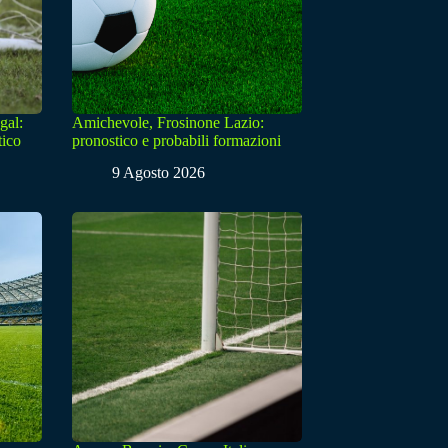
gal:
Amichevole, Frosinone Lazio:
tico
pronostico e probabili formazioni
9 Agosto 2026