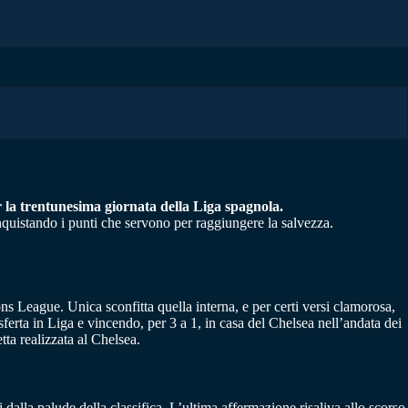
er la trentunesima giornata della Liga spagnola.
onquistando i punti che servono per raggiungere la salvezza.
ns League. Unica sconfitta quella interna, e per certi versi clamorosa,
asferta in Liga e vincendo, per 3 a 1, in casa del Chelsea nell’andata dei
tta realizzata al Chelsea.
alla palude della classifica. L’ultima affermazione risaliva allo scorso