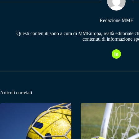
pp
m
Redazione MME
Questi contenuti sono a cura di MMEuropa, realtà editoriale c
contenuti di informazione spo
Articoli correlati