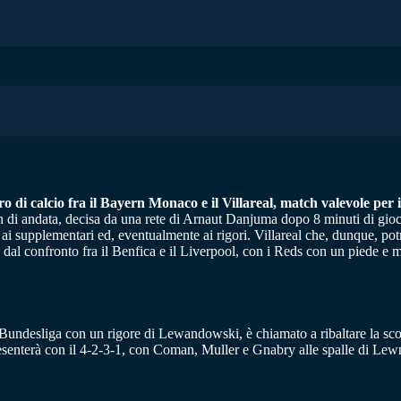
ro di calcio fra il Bayern Monaco e il Villareal, match valevole per 
atch di andata, decisa da una rete di Arnaut Danjuma dopo 8 minuti di gi
a ai supplementari ed, eventualmente ai rigori. Villareal che, dunque, pot
dal confronto fra il Benfica e il Liverpool, con i Reds con un piede e m
n Bundesliga con un rigore di Lewandowski, è chiamato a ribaltare la scon
esenterà con il 4-2-3-1, con Coman, Muller e Gnabry alle spalle di Le