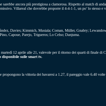
e sarebbe ancora più prestigiosa a clamorosa. Rispetto al match di anda
issivo. Villareal che dovrebbe proporre il 4-4-1-1, un po’ lo stesso e 
ndez, Davies; Kimmich, Musiala; Coman, Müller, Gnabry; Lewandow
; Pino, Capoue, Parejo, Trigueros; Lo Celso; Danjuma.
martedì 12 aprile alle 21, valevole per il ritorno dei quarti di finale 
p disponibile sulle smart tv.
he propongono la vittoria dei bavaresi a 1.27, il pareggio vale 6.40 volte 