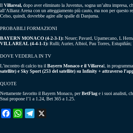
Il
Villareal,
dopo aver eliminato la Juventus, sogna un’altra impresa, ch
all’Allianz Arena con un atteggiamento più cauto, ma non per questo rem
Celso, quindi, dovrebbe agire alle spalle di Danjuma.
PROBABILI FORMAZIONI
BAYERN MONACO (4-2-3-1):
Neuer; Pavard, Upamecano, L Herná
VILLAREAL (4-4-1-1):
Rulli; Aurier, Albiol, Pau Torres, Estupiñán
DOVE VEDERLA IN TV
L’incontro di calcio tra il
Bayern Monaco e il Villarea
l, in programma 
satellite) e Sky Sport (253 del satellite) su Infinity + attraverso l’ap
QUOTE
Nettamente favorito il Bayern Monaco, per
BetFlag
e i suoi analisti, c
Snai propone l’1 a 1.24, Bet 365 a 1.25.
Fa
W
Te
X
ce
ha
le
bo
ts
gr