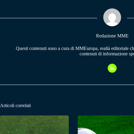
ok
A
a
pp
m
Redazione MME
Questi contenuti sono a cura di MMEuropa, realtà editoriale c
contenuti di informazione spo
Articoli correlati