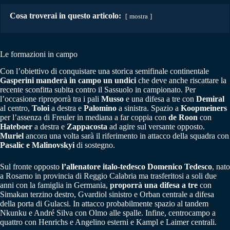
Cosa troverai in questo articolo:
mostra
Le formazioni in campo
Con l’obiettivo di conquistare una storica semifinale continentale
Gasperini manderà in campo un undici
che deve anche riscattare la
recente sconfitta subita contro il Sassuolo in campionato. Per
l’occasione riproporrà tra i pali
Musso
e una difesa a tre con
Demiral
al centro,
Toloi
a destra e
Palomino
a sinistra. Spazio a
Koopmeiners
per l’assenza di Freuler in mediana a far coppia con
de
Roon
con
Hateboer
a destra e
Zappacosta
ad agire sul versante opposto.
Muriel
ancora una volta sarà il riferimento in attacco della squadra con
Pasalic e Malinovskyi
di sostegno.
Sul fronte opposto
l’allenatore italo-tedesco Domenico Tedesco
, nato
a Rosarno in provincia di Reggio Calabria ma trasferitosi a soli due
anni con la famiglia in Germania,
proporrà una difesa a tre
con
Simakan terzino destro, Gvardiol sinistro e Orban centrale a difesa
della porta di Gulacsi. In attacco probabilmente spazio al tandem
Nkunku e André Silva con Olmo alle spalle. Infine, centrocampo a
quattro con Henrichs e Angelino esterni e Kampl e Laimer centrali.