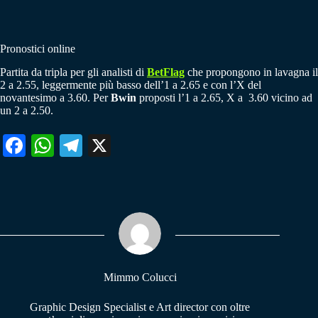
Pronostici online
Partita da tripla per gli analisti di
BetFlag
che propongono in lavagna il
2 a 2.55, leggermente più basso dell’1 a 2.65 e con l’X del
novantesimo a 3.60. Per
Bwin
proposti l’1 a 2.65, X a 3.60 vicino ad
un 2 a 2.50.
Fa
W
Te
X
ce
ha
le
bo
ts
gr
ok
A
a
pp
m
Mimmo Colucci
Graphic Design Specialist e Art director con oltre