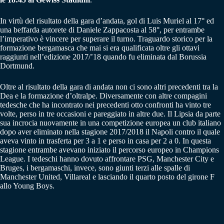
In virtù del risultato della gara d’andata, gol di Luis Muriel al 17° ed
una beffarda autorete di Daniele Zappacosta al 58°, per entrambe
l’imperativo è vincere per superare il turno. Traguardo storico per la
formazione bergamasca che mai si era qualificata oltre gli ottavi
raggiunti nell’edizione 2017/’18 quando fu eliminata dal Borussia
Dortmund.
Oltre al risultato della gara di andata non ci sono altri precedenti tra la
Dea e la formazione d’oltralpe. Diversamente con altre compagini
tedesche che ha incontrato nei precedenti otto confronti ha vinto tre
volte, perso in tre occasioni e pareggiato in altre due. Il Lipsia da parte
sua incrocia nuovamente in una competizione europea un club italiano
dopo aver eliminato nella stagione 2017/2018 il Napoli contro il quale
aveva vinto in trasferta per 3 a 1 e perso in casa per 2 a 0. In questa
stagione entrambe avevano iniziato il percorso europeo in Champions
League. I tedeschi hanno dovuto affrontare PSG, Manchester City e
Bruges, i bergamaschi, invece, sono giunti terzi alle spalle di
Manchester United, Villareal e lasciando il quarto posto del girone F
allo Young Boys.