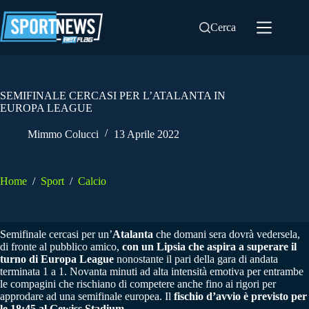
Salta
al
Cerca
contenuto
SEMIFINALE CERCASI PER L’ATALANTA IN
EUROPA LEAGUE
Mimmo Colucci
13 Aprile 2022
Home
/
Sport
/
Calcio
Semifinale cercasi per un’
Atalanta
che domani sera dovrà vedersela,
di fronte al pubblico amico,
con un Lipsia che aspira a superare il
turno di Europa League
nonostante il pari della gara di andata
terminata 1 a 1. Novanta minuti ad alta intensità emotiva per entrambe
le compagini che rischiano di competere anche fino ai rigori per
approdare ad una semifinale europea. Il
fischio d’avvio è previsto per
le 18:45 al Gewiss Stadium
.