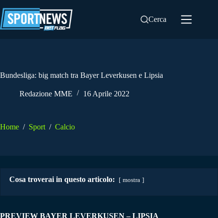
Salta
al
Cerca
contenuto
Bundesliga: big match tra Bayer Leverkusen e Lipsia
Redazione MME
16 Aprile 2022
Home
/
Sport
/
Calcio
Cosa troverai in questo articolo:
mostra
PREVIEW BAYER LEVERKUSEN – LIPSIA