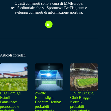
Questi contenuti sono a cura di MMEuropa,
realtà editoriale che su Sportnews.BetFlag cura e
sviluppa contenuti di informazione sportiva.
Articoli correlati
Liga Portugal,
Zweite
Jupiler League,
Estoril-
Bundesliga,
Club Brugge
Famalicao:
Bochum Hertha:
Kortrijk:
pronostico e
probabili
probabili
probabili
formazioni e
formazioni e