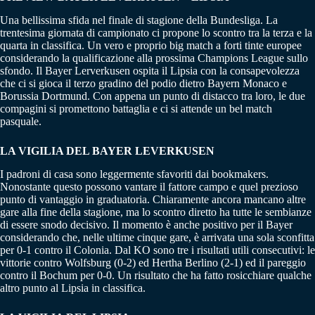
Una bellissima sfida nel finale di stagione della Bundesliga. La
trentesima giornata di campionato ci propone lo scontro tra la terza e la
quarta in classifica. Un vero e proprio big match a forti tinte europee
considerando la qualificazione alla prossima Champions League sullo
sfondo. Il Bayer Lerverkusen ospita il Lipsia con la consapevolezza
che ci si gioca il terzo gradino del podio dietro Bayern Monaco e
Borussia Dortmund. Con appena un punto di distacco tra loro, le due
compagini si promettono battaglia e ci si attende un bel match
pasquale.
LA VIGILIA DEL BAYER LEVERKUSEN
I padroni di casa sono leggermente sfavoriti dai bookmakers.
Nonostante questo possono vantare il fattore campo e quel prezioso
punto di vantaggio in graduatoria. Chiaramente ancora mancano altre
gare alla fine della stagione, ma lo scontro diretto ha tutte le sembianze
di essere snodo decisivo. Il momento è anche positivo per il Bayer
considerando che, nelle ultime cinque gare, è arrivata una sola sconfitta
per 0-1 contro il Colonia. Dal KO sono tre i risultati utili consecutivi: le
vittorie contro Wolfsburg (0-2) ed Hertha Berlino (2-1) ed il pareggio
contro il Bochum per 0-0. Un risultato che ha fatto rosicchiare qualche
altro punto al Lipsia in classifica.