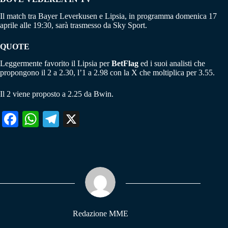
Il match tra Bayer Leverkusen e Lipsia, in programma domenica 17
aprile alle 19:30, sarà trasmesso da Sky Sport.
QUOTE
Leggermente favorito il Lipsia per
BetFlag
ed i suoi analisti che
propongono il 2 a 2.30, l’1 a 2.98 con la X che moltiplica per 3.55.
Il 2 viene proposto a 2.25 da Bwin.
Fa
W
Te
X
ce
ha
le
bo
ts
gr
ok
A
a
pp
m
Redazione MME