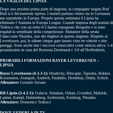
LA VIGILIA DEL LIPSIA
Dopo una pessima prima parte di stagione, la compagine targata Red
Bull si è decisamente ripresa. I numeri parlano chiaro sia in Germania
ma soprattutto in Europa. Proprio questa settimana il Lipsia ha
eliminato l’Atalanta in Europa League. Grande impresa degli uomini di
Tedesco che con un netto 0-2 hanno espugnato Bergamo e si sono
regalati la semifinale della competizione. Mattatore della serata
l’attaccante Nkunku, uno dei migliori in questa stagione. Rispetto al
Leverkusen, poi, le ultime cinque gare hanno visto tre vittorie e due
pareggi. Sono anche due i successi consecutivi come striscia attiva: 1-4
pesantissimo in casa del Borussia Dortmund e 3-0 all’Hoffenheim.
PROBABILI FORMAZIONI BAYER LEVERKUSEN –
LIPSIA
Bayer Leverkusen
(4-2-3-1):
Hradecky, Hincapie, Tapsoba, Bakker,
Kossounou, Aranguiz, Andrich, Paulinho, Demirbay, Diaby, Schick.
Allenatore:
Gerardo Seoane
RB Lipsia
(3-4-2-1):
Gulacsi, Simakan, Orban, Gvardiol, Mukiele,
Laimer, Kampl, Halstenberg, Szoboszlai, Forsberg, Nkunku.
Allenatore:
Domenico Tedesco
DOVE VEDERLA IN TV