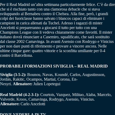
Per il Real Madrid un’altra settimana particolarmente felice. C’è da dire
che si è rischiato tanto con una clamorosa debacle che si stava
sviluppando al Bernabeu contro il Chelsea. Alla fine, però, i grandi
colpi dei fuoriclasse hanno salvato i blancos capaci di eliminare i
campioni in carica allenati da Tuchel. Adesso i ragazzi di mister
Ancelotti si prepareranno a giocarsi il tutto per tutto con una
Champions League con li vedeva chiaramente come favoriti. Il mister
italiano dovrà rinunciare a Casemiro, squalificato, che sarà sostituito
dal classe 2002 Camavinga. In avanti Asensio con Rodrygo e Vinicius
per non dare punti di riferimento e provare a vincere ancora. Nelle
ultime cinque gare: quattro vittorie e la sconfitta umiliante per 0-4
contro il Barcellona.
PROBABILI FORMAZIONI SIVIIGLIA – REAL MADRID
Siviglia (3-5-2):
Bounou, Navas, Koundé, Carlos, Augustinsson,
Jordán, Rakitic, Ocampos, Martial, Corona, En-
Nesyri.
Allenatore:
Julien Lopetegui
Real Madrid
(4-2-3-1):
Courtois, Vazquez, Militao, Alaba, Marcelo,
Valverde, Kroos, Camavinga, Rodrygo, Asensio, Vinicius.
A
llenatore:
Carlo Ancelotti
DOVE VEDERLA IN TV