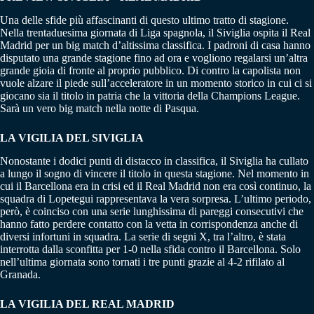
Una delle sfide più affascinanti di questo ultimo tratto di stagione.
Nella trentaduesima giornata di Liga spagnola, il Siviglia ospita il Real
Madrid per un big match d’altissima classifica. I padroni di casa hanno
disputato una grande stagione fino ad ora e vogliono regalarsi un’altra
grande gioia di fronte al proprio pubblico. Di contro la capolista non
vuole alzare il piede sull’acceleratore in un momento storico in cui ci si
giocano sia il titolo in patria che la vittoria della Champions League.
Sarà un vero big match nella notte di Pasqua.
LA VIGILIA DEL SIVIGLIA
Nonostante i dodici punti di distacco in classifica, il Siviglia ha cullato
a lungo il sogno di vincere il titolo in questa stagione. Nel momento in
cui il Barcellona era in crisi ed il Real Madrid non era così continuo, la
squadra di Lopetegui rappresentava la vera sorpresa. L’ultimo periodo,
però, è coinciso con una serie lunghissima di pareggi consecutivi che
hanno fatto perdere contatto con la vetta in corrispondenza anche di
diversi infortuni in squadra. La serie di segni X, tra l’altro, è stata
interrotta dalla sconfitta per 1-0 nella sfida contro il Barcellona. Solo
nell’ultima giornata sono tornati i tre punti grazie al 4-2 rifilato al
Granada.
LA VIGILIA DEL REAL MADRID