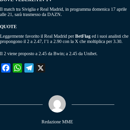
Il match tra Siviglia e Real Madrid, in programma domenica 17 aprile
alle 21, sarà trasmesso da DAZN.
QUOTE
Leggermente favorito il Real Madrid per
BetFlag
ed i suoi analisti che
propongono il 2 a 2.47, l’1 a 2.90 con la X che moltiplica per 3.30.
Il 2 viene proposto a 2.45 da Bwin; a 2.45 da Unibet.
Fa
W
Te
X
ce
ha
le
bo
ts
gr
ok
A
a
pp
m
Redazione MME