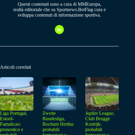
Questi contenuti sono a cura di MMEuropa,
realtà editoriale che su Sportnews.BetFlag cura e
sviluppa contenuti di informazione sportiva.
Articoli correlati
Liga Portugal,
Zweite
Jupiler League,
Estoril-
Bundesliga,
Club Brugge
Famalicao:
Bochum Hertha:
Kortrijk:
pronostico e
probabili
probabili
probabili
formazioni e
formazioni e