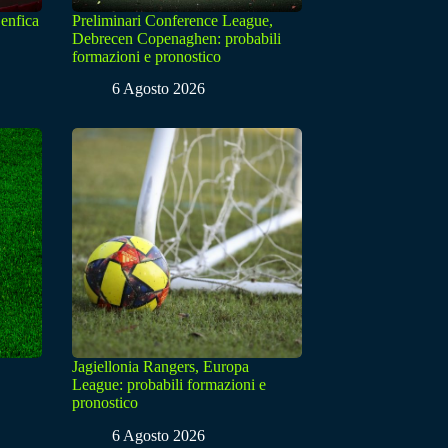
enfica
Preliminari Conference League,
Debrecen Copenaghen: probabili
formazioni e pronostico
6 Agosto 2026
Jagiellonia Rangers, Europa
League: probabili formazioni e
pronostico
6 Agosto 2026