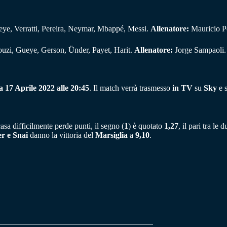
 Verratti, Pereira, Neymar, Mbappé, Messi.
Allenatore:
Mauricio P
uzi, Gueye, Gerson, Ünder, Payet, Harit.
Allenatore:
Jorge Sampaoli.
 17 Aprile 2022 alle 20:45
. Il match verrà trasmesso
in TV
su
Sky
e s
asa difficilmente perde punti, il segno (
1
) è quotato
1,27
, il pari tra le
r e Snai
danno la vittoria del
Marsiglia
a
9,10
.