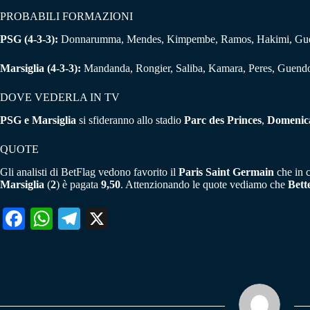
PROBABILI FORMAZIONI
PSG (4-3-3):
Donnarumma, Mendes, Kimpembe, Ramos, Hakimi, Gueye,
Marsiglia (4-3-3):
Mandanda, Rongier, Saliba, Kamara, Peres, Guendo
DOVE VEDERLA IN TV
PSG e Marsiglia
si sfideranno allo stadio
Parc des Princes
,
Domenica
QUOTE
Gli analisti di BetFlag vedono favorito il
Paris Saint Germain
che in c
Marsiglia
(
2
) è pagata
9,50
. Attenzionando le quote vediamo che
Bette
Fa
W
Te
X
ce
ha
le
bo
ts
gr
ok
A
a
pp
m