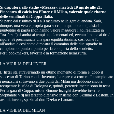
Si disputerà allo stadio «Meazza», martedì 19 aprile alle 21,
l’incontro di calcio fra l’Inter e il Milan, valevole quale ritorno
delle semifinali di Coppa Italia.
Si parte dal risultato di 0 a 0 maturato nella gara di andata. Sarà,
dunque, una vera e propria gara secca, in quanto con qualsiasi
punteggio di parità (non hanno valore maggiore i gol realizzati in
“trasferta”) si andrà ai tempi supplementari ed, eventualmente ai tiri di
rigore. Si preannuncia una gara equilibratissima, così come fu
all’andata e così come dimostra il cammino delle due squadre in
campionato, punto a punto per la conquista dello scudetto.
Per i bookmakers, favorita è la formazione nerazzurra.
LA VIGILIA DELL’INTER
L’
Inter
sta attraversando un ottimo momento di forma e, dopo il
successo di Torino con la Juventus, ha ripreso a correre. In campionato
i nerazzurri si trovano a due punti dal Milan ma debbono ancora
recuperare la sfida di Bologna e, quindi, potenzialmente sono in testa.
Per la gara di Coppa, mister Simone Inzaghi dovrebbe inserire
Stephande Vrij nel terzetto difensivo insieme con Skriniar e Bastoni. In
avanti, invece, spazio al duo Dzeko e Lautaro.
LA VIGILIA DEL MILAN