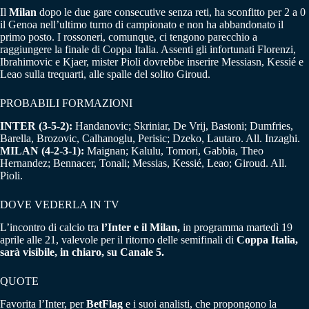
Il
Milan
dopo le due gare consecutive senza reti, ha sconfitto per 2 a 0
il Genoa nell’ultimo turno di campionato e non ha abbandonato il
primo posto. I rossoneri, comunque, ci tengono parecchio a
raggiungere la finale di Coppa Italia. Assenti gli infortunati Florenzi,
Ibrahimovic e Kjaer, mister Pioli dovrebbe inserire Messiasn, Kessié e
Leao sulla trequarti, alle spalle del solito Giroud.
PROBABILI FORMAZIONI
INTER (3-5-2):
Handanovic; Skriniar, De Vrij, Bastoni; Dumfries,
Barella, Brozovic, Calhanoglu, Perisic; Dzeko, Lautaro. All. Inzaghi.
MILAN (4-2-3-1):
Maignan; Kalulu, Tomori, Gabbia, Theo
Hernandez; Bennacer, Tonali; Messias, Kessié, Leao; Giroud. All.
Pioli.
DOVE VEDERLA IN TV
L’incontro di calcio tra
l’Inter e il Milan,
in programma martedì 19
aprile alle 21, valevole per il ritorno delle semifinali di
Coppa Italia,
sarà visibile, in chiaro, su Canale 5.
QUOTE
Favorita l’Inter, per
BetFlag
e i suoi analisti, che propongono la