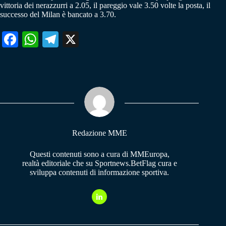
vittoria dei nerazzurri a 2.05, il pareggio vale 3.50 volte la posta, il
successo del Milan è bancato a 3.70.
Fa
W
Te
X
ce
ha
le
bo
ts
gr
ok
A
a
pp
m
Redazione MME
Questi contenuti sono a cura di MMEuropa,
realtà editoriale che su Sportnews.BetFlag cura e
sviluppa contenuti di informazione sportiva.