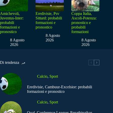
Amichevoli,
Eredivisie, Psv
Coppa Italia,
Juventus-Inter:
Sittard: probabili
Ascoli-Potenza:
probabili
formazioni e
pronostico e
formazioni e
pronostico
probabili
pronostico
formazioni
8 Agosto
8 Agosto
2026
8 Agosto
2026
2026
Di tendenza
Calcio
,
Sport
Eredivisie, Cambuur-Excelsior: probabili
formazioni e pronostico
Calcio
,
Sport
Qual. Conference League: Panathinaikos-