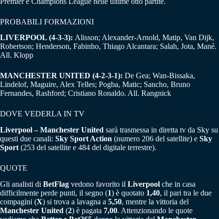
Premier e Champions League nelle ultime otto partite.
PROBABILI FORMAZIONI
LIVERPOOL (4-3-3):
Alisson; Alexander-Arnold, Matip, Van Dijk,
Robertson; Henderson, Fabinho, Thiago Alcantara; Salah, Jota, Mané.
All. Klopp
MANCHESTER UNITED (4-2-3-1):
De Gea; Wan-Bissaka,
Lindelof, Maguire, Alex Telles; Pogba, Matic; Sancho, Bruno
Fernandes, Rashford; Cristiano Ronaldo. All. Rangnick
DOVE VEDERLA IN TV
Liverpool – Manchester United
sarà trasmessa in diretta tv da Sky su
questi due canali:
Sky Sport Action
(numero 206 del satellite) e
Sky
Sport
(253 del satellite e 484 del digitale terrestre).
QUOTE
Gli analisti di
BetFlag
vedono favorito il
Liverpool
che in casa
difficilmente perde punti, il segno (
1
) è quotato
1,40
, il pari tra le due
compagini (
X
) si trova a lavagna a
5,50
, mentre la vittoria del
Manchester United
(
2
) è pagata
7,00
. Attenzionando le quote