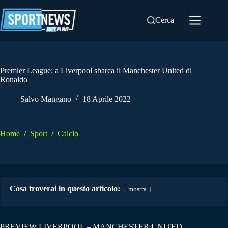
Salta
al
Cerca
contenuto
Premier League: a Liverpool sbarca il Manchester United di
Ronaldo
Salvo Mangano
18 Aprile 2022
Home
/
Sport
/
Calcio
Cosa troverai in questo articolo:
mostra
PREVIEW LIVERPOOL – MANCHESTER UNITED