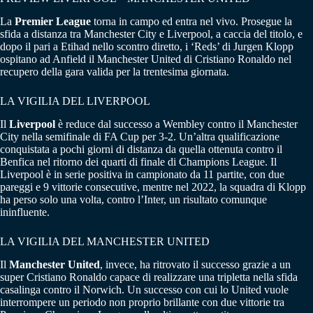
La
Premier League
torna in campo ed entra nel vivo. Prosegue la
sfida a distanza tra Manchester City e Liverpool, a caccia del titolo, e
dopo il pari a Etihad nello scontro diretto, i ‘Reds’ di Jurgen Klopp
ospitano ad Anfield il Manchester United di Cristiano Ronaldo nel
recupero della gara valida per la trentesima giornata.
LA VIGILIA DEL LIVERPOOL
Il
Liverpool
è reduce dal successo a Wembley contro il Manchester
City nella semifinale di FA Cup per 3-2. Un’altra qualificazione
conquistata a pochi giorni di distanza da quella ottenuta contro il
Benfica nel ritorno dei quarti di finale di Champions League. Il
Liverpool è in serie positiva in campionato da 11 partite, con due
pareggi e 9 vittorie consecutive, mentre nel 2022, la squadra di Klopp
ha perso solo una volta, contro l’Inter, un risultato comunque
ininfluente.
LA VIGILIA DEL MANCHESTER UNITED
Il
Manchester United
, invece, ha ritrovato il successo grazie a un
super Cristiano Ronaldo capace di realizzare una tripletta nella sfida
casalinga contro il Norwich. Un successo con cui lo United vuole
interrompere un periodo non proprio brillante con due vittorie tra