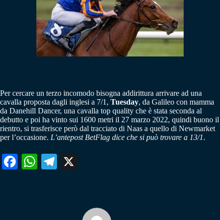
Per cercare un terzo incomodo bisogna addirittura arrivare ad una
cavalla proposta dagli inglesi a 7/1,
Tuesday
, da Galileo con mamma
da Danehill Dancer, una cavalla top quality che è stata seconda al
debutto e poi ha vinto sui 1600 metri il 27 marzo 2022, quindi buono il
rientro, si trasferisce però dal tracciato di Naas a quello di Newmarket
per l’occasione.
L’antepost BetFlag dice che si può trovare a 13/1
.
Fa
W
Te
X
ce
ha
le
bo
ts
gr
ok
A
a