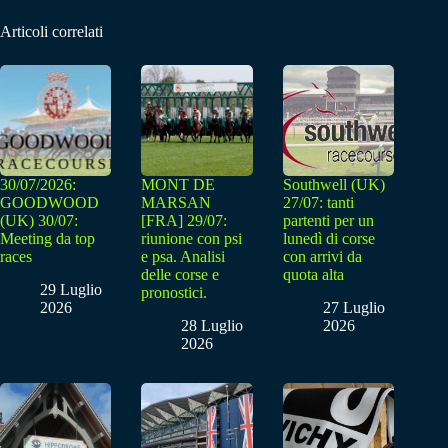
Articoli correlati
30/07/2026:
MONT DE
Southwell (UK)
GOODWOOD
MARSAN
27/07: tanti
(UK) 30/07:
[FRA] 29/07:
partenti per un
Meeting da top
riunione con psi
lunedì di corse
races
e psa. Analisi
con arrivi da
delle corse e
quota alta
29 Luglio
pronostici.
2026
27 Luglio
28 Luglio
2026
2026