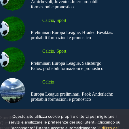
Amichevoli, Juventus-Inter: probabili
formazioni e pronostico
Calcio
,
Sport
Preliminari Europa League, Hradec-Besiktas:
probabili formazioni e pronostico
Calcio
,
Sport
Preliminari Europa League, Salisburgo-
Pafos: probabili formazioni e pronostico
Calcio
Europa League preliminari, Paok Anderlecht:
probabili formazioni e pronostico
Questo sito utilizza cookie propri e di terzi per migliorare i
SportNews.BetFlag -
Copyright © 2025
servizi e analizzare le preferenze dei suoi utenti. Cliccando su
Questo sito non
SportNews BetFlag
"Acconsento" l'utente accetta automaticamente
l'utilizzo dei
rappresenta una testata
Sede Legale: Via degli