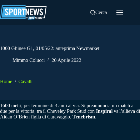
Salta
al
Cerca
contenuto
1000 Ghinee G1, 01/05/22: anteprima Newmarket
Mimmo Colucci
20 Aprile 2022
Home
/
Cavalli
1600 metri, per femmine di 3 anni al via. Si preannuncia un match a
due per la vittoria, tra il Cheveley Park Stud con
Inspiral
vs l’allieva di
Aidan O’Brien figlia di Caravaggio,
Tenebrism
.