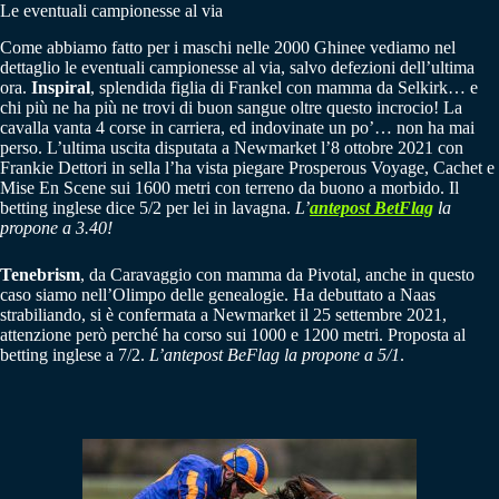
Le eventuali campionesse al via
Come abbiamo fatto per i maschi nelle 2000 Ghinee vediamo nel
dettaglio le eventuali campionesse al via, salvo defezioni dell’ultima
ora.
Inspiral
, splendida figlia di Frankel con mamma da Selkirk… e
chi più ne ha più ne trovi di buon sangue oltre questo incrocio! La
cavalla vanta 4 corse in carriera, ed indovinate un po’… non ha mai
perso. L’ultima uscita disputata a Newmarket l’8 ottobre 2021 con
Frankie Dettori in sella l’ha vista piegare Prosperous Voyage, Cachet e
Mise En Scene sui 1600 metri con terreno da buono a morbido. Il
betting inglese dice 5/2 per lei in lavagna.
L’
antepost BetFlag
la
propone a 3.40!
Tenebrism
, da Caravaggio con mamma da Pivotal, anche in questo
caso siamo nell’Olimpo delle genealogie. Ha debuttato a Naas
strabiliando, si è confermata a Newmarket il 25 settembre 2021,
attenzione però perché ha corso sui 1000 e 1200 metri. Proposta al
betting inglese a 7/2.
L’antepost BeFlag la propone a 5/1
.