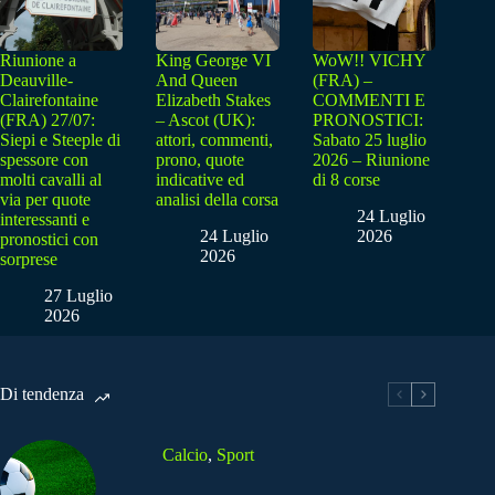
Riunione a
King George VI
WoW!! VICHY
Deauville-
And Queen
(FRA) –
Clairefontaine
Elizabeth Stakes
COMMENTI E
(FRA) 27/07:
– Ascot (UK):
PRONOSTICI:
Siepi e Steeple di
attori, commenti,
Sabato 25 luglio
spessore con
prono, quote
2026 – Riunione
molti cavalli al
indicative ed
di 8 corse
via per quote
analisi della corsa
24 Luglio
interessanti e
24 Luglio
2026
pronostici con
2026
sorprese
27 Luglio
2026
Di tendenza
Calcio
,
Sport