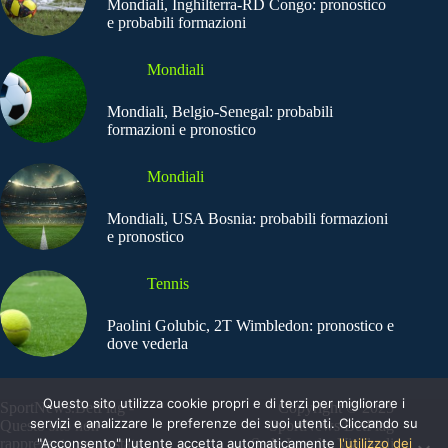
Mondiali, Inghilterra-RD Congo: pronostico
e probabili formazioni
Mondiali
Mondiali, Belgio-Senegal: probabili
formazioni e pronostico
Mondiali
Mondiali, USA Bosnia: probabili formazioni
e pronostico
Tennis
Paolini Golubic, 2T Wimbledon: pronostico e
dove vederla
Questo sito utilizza cookie propri e di terzi per migliorare i
SportNews.BetFlag -
Copyright © 2025
servizi e analizzare le preferenze dei suoi utenti. Cliccando su
Questo sito non
SportNews BetFlag
"Acconsento" l'utente accetta automaticamente
l'utilizzo dei
rappresenta una testata
Sede Legale: Via degli