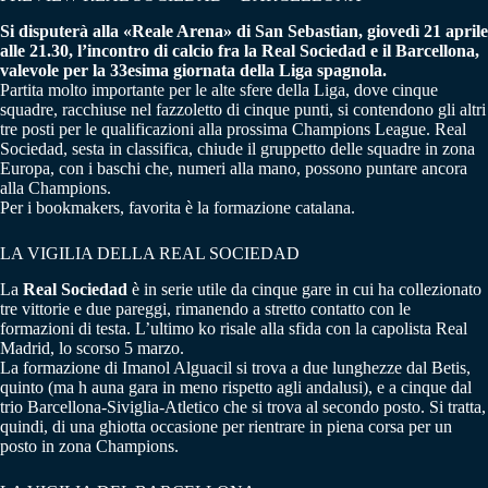
Si disputerà alla «Reale Arena» di San Sebastian, giovedì 21 aprile
alle 21.30, l’incontro di calcio fra la Real Sociedad e il Barcellona,
valevole per la 33esima giornata della Liga spagnola.
Partita molto importante per le alte sfere della Liga, dove cinque
squadre, racchiuse nel fazzoletto di cinque punti, si contendono gli altri
tre posti per le qualificazioni alla prossima Champions League. Real
Sociedad, sesta in classifica, chiude il gruppetto delle squadre in zona
Europa, con i baschi che, numeri alla mano, possono puntare ancora
alla Champions.
Per i bookmakers, favorita è la formazione catalana.
LA VIGILIA DELLA REAL SOCIEDAD
La
Real Sociedad
è in serie utile da cinque gare in cui ha collezionato
tre vittorie e due pareggi, rimanendo a stretto contatto con le
formazioni di testa. L’ultimo ko risale alla sfida con la capolista Real
Madrid, lo scorso 5 marzo.
La formazione di Imanol Alguacil si trova a due lunghezze dal Betis,
quinto (ma h auna gara in meno rispetto agli andalusi), e a cinque dal
trio Barcellona-Siviglia-Atletico che si trova al secondo posto. Si tratta,
quindi, di una ghiotta occasione per rientrare in piena corsa per un
posto in zona Champions.