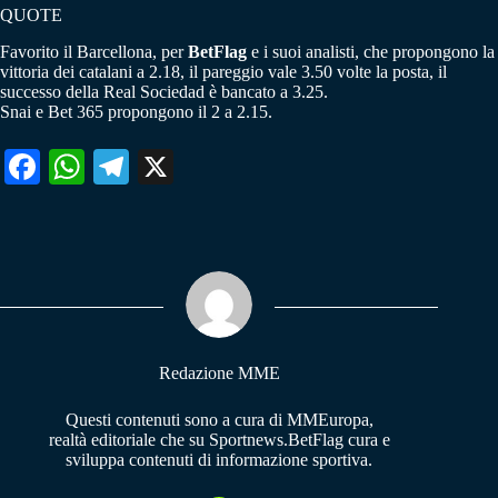
QUOTE
Favorito il Barcellona, per
BetFlag
e i suoi analisti, che propongono la
vittoria dei catalani a 2.18, il pareggio vale 3.50 volte la posta, il
successo della Real Sociedad è bancato a 3.25.
Snai e Bet 365 propongono il 2 a 2.15.
Fa
W
Te
X
ce
ha
le
bo
ts
gr
ok
A
a
pp
m
Redazione MME
Questi contenuti sono a cura di MMEuropa,
realtà editoriale che su Sportnews.BetFlag cura e
sviluppa contenuti di informazione sportiva.