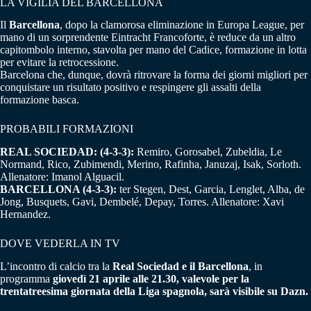
LA VIGILIA DEL BARCELLONA
Il
Barcellona
, dopo la clamorosa eliminazione in Europa League, per
mano di un sorprendente Eintracht Francoforte, è reduce da un altro
capitombolo interno, stavolta per mano del Cadice, formazione in lotta
per evitare la retrocessione.
Barcelona che, dunque, dovrà ritrovare la forma dei giorni migliori per
conquistare un risultato positivo e respingere gli assalti della
formazione basca.
PROBABILI FORMAZIONI
REAL SOCIEDAD: (4-3-3):
Remiro, Gorosabel, Zubeldia, Le
Normand, Rico, Zubimendi, Merino, Rafinha, Januzaj, Isak, Sorloth.
Allenatore: Imanol Alguacil.
BARCELLONA (4-3-3):
ter Stegen, Dest, Garcia, Lenglet, Alba, de
Jong, Busquets, Gavi, Dembelé, Depay, Torres. Allenatore: Xavi
Hernandez.
DOVE VEDERLA IN TV
L’incontro di calcio tra la
Real Sociedad e il Barcellona
, in
programma
giovedì 21 aprile alle 21.30, valevole per la
trentatreesima giornata della Liga spagnola, sarà visibile su Dazn.