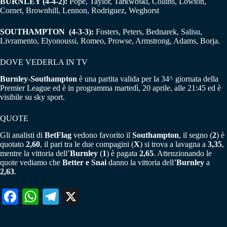
BURNLEY (4-4-2):
Pope, Taylor, Tarkwoski, Collins, Lowton,
Cornet, Brownhill, Lennon, Rodriguez, Weghorst
SOUTHAMPTON
(4-3-3):
Fosters, Peters, Bednarek, Salisu,
Livramento, Elyonoussi, Romeo, Prowse, Armstrong, Adams, Borja.
DOVE VEDERLA IN TV
Burnley-Southampton
è una partita valida per la 34^ giornata della
Premier League ed è in programma martedì, 20 aprile, alle 21:45 ed è
visibile su sky sport.
QUOTE
Gli analisti di
BetFlag
vedono favorito il
Southampton
, il segno (
2
) è
quotato
2,60
, il pari tra le due compagini (
X
) si trova a lavagna a
3,35
,
mentre la vittoria dell’
Burnley
(
1
) è pagata
2,65
. Attenzionando le
quote vediamo che
Better e Snai
danno la vittoria dell’
Burnley
a
2,63
.
Fa
W
Te
X
ce
ha
le