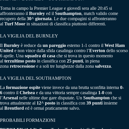
Torna in campo la Premier League e giovedì sera alle 20:45 si
affronteranno il
Burnley
ed il
Southampton
, match valido come
recupero della
30^ giornata
. Le due compagini si affronteranno
al
Turf Moor
in situazioni di classifica piuttosto differenti.
LA VIGILIA DEL BURNLEY
Il
Burnley
è reduce da
un pareggio
esterno 1-1 contro il
West Ham
United
e non vince dalla sfida casalinga contro l’
Everton
dello scorso
6 aprile. Una
squadra di casa
che si trova in questo momento
al
terzultimo posto
in classifica con
25 punti
, in piena
zona
retrocessione
e a soli tre lunghezze dalla zona
salvezza
.
LA VIGILIA DEL SOUTHAMPTON
La
formazione ospite
viene invece da una brutta sconfitta interna
0-
6
contro il
Chelsea
e da una vittoria sempre casalinga
1-0
con
l’
Arsenal
nelle ultime due gare disputate. Un
Southampton
che si
trova attualmente al
12^ posto
in classifica con
39 punti
insieme
al
Brentford
ed è ormai praticamente salvo.
PROBABILI FORMAZIONI