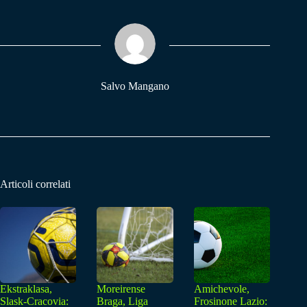
bo
ts
gr
ok
A
a
pp
m
Salvo Mangano
Articoli correlati
Ekstraklasa,
Moreirense
Amichevole,
Slask-Cracovia:
Braga, Liga
Frosinone Lazio: