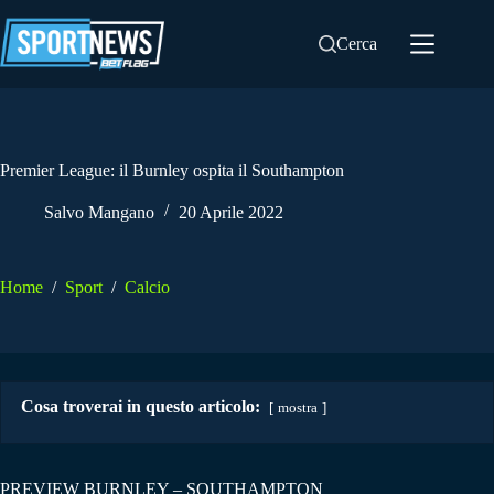
Salta
al
Cerca
contenuto
Premier League: il Burnley ospita il Southampton
Salvo Mangano
20 Aprile 2022
Home
/
Sport
/
Calcio
Cosa troverai in questo articolo:
mostra
PREVIEW BURNLEY – SOUTHAMPTON