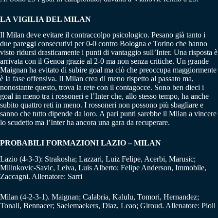
LA VIGILIA DEL MILAN
Il Milan deve evitare il contraccolpo psicologico. Pesano già tanto i
due pareggi consecutivi per 0-0 contro Bologna e Torino che hanno
visto ridursi drasticamente i punti di vantaggio sull’Inter. Una risposta è
arrivata con il Genoa grazie al 2-0 ma non senza critiche. Un grande
Maignan ha evitato di subire goal ma ciò che preoccupa maggiormente
è la fase offensiva. Il Milan crea di meno rispetto al passato ma,
nonostante questo, trova la rete con il contagocce. Sono ben dieci i
goal in meno tra i rossoneri e l’Inter che, allo stesso tempo, ha anche
subito quattro reti in meno. I rossoneri non possono più sbagliare e
sanno che tutto dipende da loro. A pari punti sarebbe il Milan a vincere
lo scudetto ma l’Inter ha ancora una gara da recuperare.
PROBABILI FORMAZIONI LAZIO – MILAN
Lazio (4-3-3): Strakosha; Lazzari, Luiz Felipe, Acerbi, Marusic;
Milinkovic-Savic, Leiva, Luis Alberto; Felipe Anderson, Immobile,
Zaccagni. Allenatore: Sarri
Milan (4-2-3-1). Maignan; Calabria, Kalulu, Tomori, Hernandez;
Tonali, Bennacer; Saelemaekers, Diaz, Leao; Giroud. Allenatore: Pioli