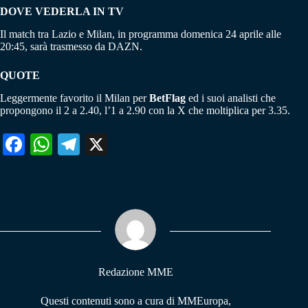
DOVE VEDERLA IN TV
Il match tra Lazio e Milan, in programma domenica 24 aprile alle
20:45, sarà trasmesso da DAZN.
QUOTE
Leggermente favorito il Milan per
BetFlag
ed i suoi analisti che
propongono il 2 a 2.40, l’1 a 2.90 con la X che moltiplica per 3.35.
Fa
W
Te
X
ce
ha
le
bo
ts
gr
ok
A
a
pp
m
Redazione MME
Questi contenuti sono a cura di MMEuropa,