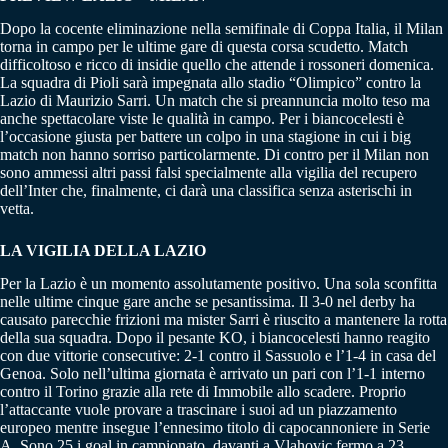
Dopo la cocente eliminazione nella semifinale di Coppa Italia, il Milan
torna in campo per le ultime gare di questa corsa scudetto. Match
difficoltoso e ricco di insidie quello che attende i rossoneri domenica.
La squadra di Pioli sarà impegnata allo stadio “Olimpico” contro la
Lazio di Maurizio Sarri. Un match che si preannuncia molto teso ma
anche spettacolare viste le qualità in campo. Per i biancocelesti è
l’occasione giusta per battere un colpo in una stagione in cui i big
match non hanno sorriso particolarmente. Di contro per il Milan non
sono ammessi altri passi falsi specialmente alla vigilia del recupero
dell’Inter che, finalmente, ci darà una classifica senza asterischi in
vetta.
LA VIGILIA DELLA LAZIO
Per la Lazio è un momento assolutamente positivo. Una sola sconfitta
nelle ultime cinque gare anche se pesantissima. Il 3-0 nel derby ha
causato parecchie frizioni ma mister Sarri è riuscito a mantenere la rotta
della sua squadra. Dopo il pesante KO, i biancocelesti hanno reagito
con due vittorie consecutive: 2-1 contro il Sassuolo e l’1-4 in casa del
Genoa. Solo nell’ultima giornata è arrivato un pari con l’1-1 interno
contro il Torino grazie alla rete di Immobile allo scadere. Proprio
l’attaccante vuole provare a trascinare i suoi ad un piazzamento
europeo mentre insegue l’ennesimo titolo di capocannoniere in Serie
A. Sono 25 i goal in campionato, davanti a Vlahovic fermo a 23.