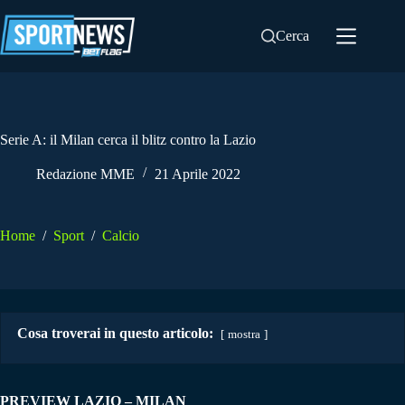
Salta
al
Cerca
contenuto
Serie A: il Milan cerca il blitz contro la Lazio
Redazione MME
21 Aprile 2022
Home
/
Sport
/
Calcio
Cosa troverai in questo articolo:
mostra
PREVIEW LAZIO – MILAN