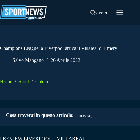
Salta
al
Cerca
contenuto
Champions League: a Liverpool arriva il Villareal di Emery
Salvo Mangano
26 Aprile 2022
Home
/
Sport
/
Calcio
Cosa troverai in questo articolo:
mostra
PREVIEW LIVERPOOL – VILLAREAL