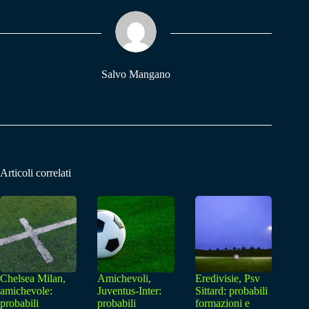
ok
A
a
pp
m
Salvo Mangano
Articoli correlati
Chelsea Milan,
Amichevoli,
Eredivisie, Psv
amichevole:
Juventus-Inter:
Sittard: probabili
probabili
probabili
formazioni e