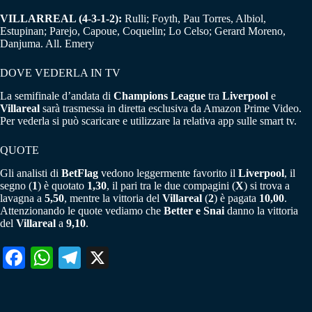
VILLARREAL (4-3-1-2):
Rulli; Foyth, Pau Torres, Albiol,
Estupinan; Parejo, Capoue, Coquelin; Lo Celso; Gerard Moreno,
Danjuma. All. Emery
DOVE VEDERLA IN TV
La semifinale d’andata di
Champions League
tra
Liverpool
e
Villareal
sarà trasmessa in diretta esclusiva da Amazon Prime Video.
Per vederla si può scaricare e utilizzare la relativa app sulle smart tv.
QUOTE
Gli analisti di
BetFlag
vedono leggermente favorito il
Liverpool
, il
segno (
1
) è quotato
1,30
, il pari tra le due compagini (
X
) si trova a
lavagna a
5,50
, mentre la vittoria del
Villareal
(
2
) è pagata
10,00
.
Attenzionando le quote vediamo che
Better e Snai
danno la vittoria
del
Villareal
a
9,10
.
Fa
W
Te
X
ce
ha
le
bo
ts
gr