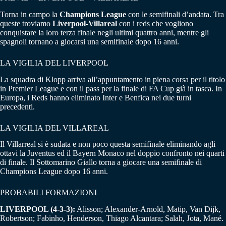
Torna in campo la
Champions League
con le semifinali d’andata. Tra
queste troviamo
Liverpool-Villareal
con i reds che vogliono
conquistare la loro terza finale negli ultimi quattro anni, mentre gli
spagnoli tornano a giocarsi una semifinale dopo 16 anni.
LA VIGILIA DEL LIVERPOOL
La squadra di Klopp arriva all’appuntamento in piena corsa per il titolo
in Premier League e con il pass per la finale di FA Cup già in tasca. In
Europa, i Reds hanno eliminato Inter e Benfica nei due turni
precedenti.
LA VIGILIA DEL VILLAREAL
Il Villarreal si è sudata e non poco questa semifinale eliminando agli
ottavi la Juventus ed il Bayern Monaco nel doppio confronto nei quarti
di finale. Il Sottomarino Giallo torna a giocare una semifinale di
Champions League dopo 16 anni.
PROBABILI FORMAZIONI
LIVERPOOL (4-3-3):
Alisson; Alexander-Arnold, Matip, Van Dijk,
Robertson; Fabinho, Henderson, Thiago Alcantara; Salah, Jota, Mané.