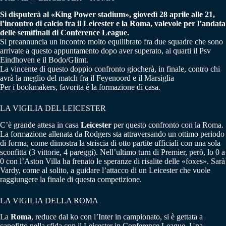
Si disputerà al «King Power stadium», giovedì 28 aprile alle 21,
l’incontro di calcio fra il Leicester e la Roma, valevole per l’andata
delle semifinali di Conference League.
Si preannuncia un incontro molto equilibrato fra due squadre che sono
arrivate a questo appuntamento dopo aver superato, ai quarti il Psv
Eindhoven e il Bodo/Glimt.
La vincente di questo doppio confronto giocherà, in finale, contro chi
avrà la meglio del match fra il Feyenoord e il Marsiglia
Per i bookmakers, favorita è la formazione di casa.
LA VIGILIA DEL LEICESTER
C’è grande attesa in casa
Leicester
per questo confronto con la Roma.
La formazione allenata da Rodgers sta attraversando un ottimo periodo
di forma, come dimostra la striscia di otto partite ufficiali con una sola
sconfitta (3 vittorie, 4 pareggi). Nell’ultimo turn di Premier, però, lo 0 a
0 con l’Aston Villa ha frenato le speranze di risalite delle «foxes». Sarà
Vardy, come al solito, a guidare l’attacco di un Leicester che vuole
raggiungere la finale di questa competizione.
LA VIGILIA DELLA ROMA
La
Roma
, reduce dal ko con l’Inter in campionato, si è gettata a
capofitto nella sfida con il Leicester in Conference League. Una