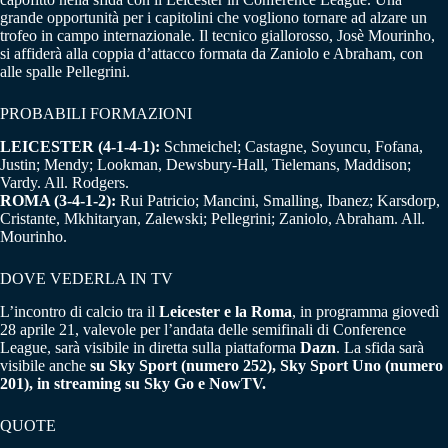
grande opportunità per i capitolini che vogliono tornare ad alzare un
trofeo in campo internazionale. Il tecnico giallorosso, Josè Mourinho,
si affiderà alla coppia d’attacco formata da Zaniolo e Abraham, con
alle spalle Pellegrini.
PROBABILI FORMAZIONI
LEICESTER (4-1-4-1):
Schmeichel; Castagne, Soyuncu, Fofana,
Justin; Mendy; Lookman, Dewsbury-Hall, Tielemans, Maddison;
Vardy. All. Rodgers.
ROMA (3-4-1-2):
Rui Patricio; Mancini, Smalling, Ibanez; Karsdorp,
Cristante, Mkhitaryan, Zalewski; Pellegrini; Zaniolo, Abraham. All.
Mourinho.
DOVE VEDERLA IN TV
L’incontro di calcio tra il
Leicester e la Roma
, in programma giovedì
28 aprile 21, valevole per l’andata delle semifinali di Conference
League, sarà visibile in diretta sulla piattaforma
Dazn
. La sfida sarà
visibile anche
su Sky Sport (numero 252), Sky Sport Uno (numero
201), in streaming su Sky Go e NowTV.
QUOTE