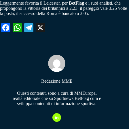
Leggermente favorita il Leicester, per
BetFlag
e i suoi analisti, che
propongono la vittoria dei britannici a 2.23, il pareggio vale 3.25 volte
la posta, il successo della Roma è bancato a 3.05.
Fa
W
Te
X
ce
ha
le
bo
ts
gr
ok
A
a
pp
m
Redazione MME
Questi contenuti sono a cura di MMEuropa,
realtà editoriale che su Sportnews.BetFlag cura e
sviluppa contenuti di informazione sportiva.