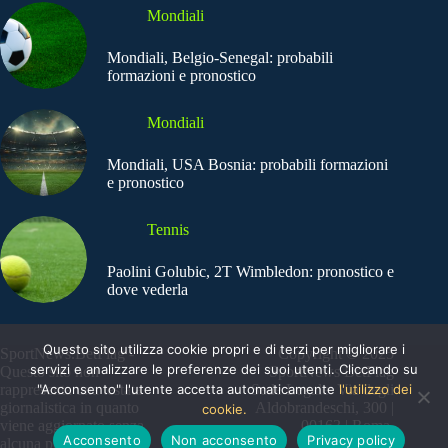
Mondiali
Mondiali, Belgio-Senegal: probabili
formazioni e pronostico
Mondiali
Mondiali, USA Bosnia: probabili formazioni
e pronostico
Tennis
Paolini Golubic, 2T Wimbledon: pronostico e
dove vederla
Questo sito utilizza cookie propri e di terzi per migliorare i
SportNews.BetFlag -
Copyright © 2025
servizi e analizzare le preferenze dei suoi utenti. Cliccando su
Questo sito non
SportNews BetFlag
"Acconsento" l'utente accetta automaticamente
l'utilizzo dei
rappresenta una testata
Sede Legale: Via degli
giornalistica in quanto
Aldobrandeschi, 300 |
cookie.
viene aggiornato senza
00163 | Roma
Acconsento
Non acconsento
Privacy policy
alcuna periodicità