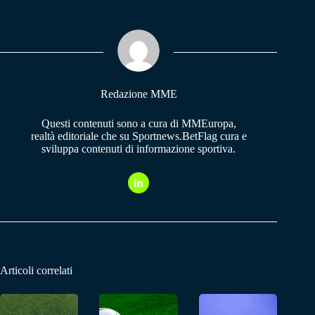
bo
ts
gr
ok
A
a
pp
m
Redazione MME
Questi contenuti sono a cura di MMEuropa,
realtà editoriale che su Sportnews.BetFlag cura e
sviluppa contenuti di informazione sportiva.
Articoli correlati