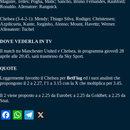
Maguire, Telles; Pogba, Matic; Sancho, Bruno Fernandes, Rashford;
Ronaldo. Allenatore: Rangnick
Chelsea (3-4-2-1): Mendy; Thiago Silva, Rudiger, Christensen;
Azpilicueta, Kante, Jorginho, Alonso; Mount, Havettz; Werner.
Allenatore: Tuchel
DOVE VEDERLA IN TV
Il match tra Manchester United e Chelsea, in programma giovedì 28
aprile alle 20:45, sarà trasmesso da Sky Sport.
QUOTE
Leggermente favorito il Chelsea per
BetFlag
ed i suoi analisti che
propongono il 2 a 2.27, l’1 a 3.15 con la X che moltiplica per 3.45.
Il 2 viene proposto a a 2.25 da Eurobet; a 2.25 da Goldbet; a 2.25 da
Snai.
Fa
W
Te
X
ce
ha
le