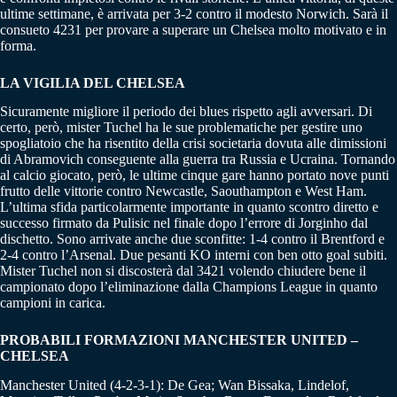
ultime settimane, è arrivata per 3-2 contro il modesto Norwich. Sarà il
consueto 4231 per provare a superare un Chelsea molto motivato e in
forma.
LA VIGILIA DEL CHELSEA
Sicuramente migliore il periodo dei blues rispetto agli avversari. Di
certo, però, mister Tuchel ha le sue problematiche per gestire uno
spogliatoio che ha risentito della crisi societaria dovuta alle dimissioni
di Abramovich conseguente alla guerra tra Russia e Ucraina. Tornando
al calcio giocato, però, le ultime cinque gare hanno portato nove punti
frutto delle vittorie contro Newcastle, Saouthampton e West Ham.
L’ultima sfida particolarmente importante in quanto scontro diretto e
successo firmato da Pulisic nel finale dopo l’errore di Jorginho dal
dischetto. Sono arrivate anche due sconfitte: 1-4 contro il Brentford e
2-4 contro l’Arsenal. Due pesanti KO interni con ben otto goal subiti.
Mister Tuchel non si discosterà dal 3421 volendo chiudere bene il
campionato dopo l’eliminazione dalla Champions League in quanto
campioni in carica.
PROBABILI FORMAZIONI MANCHESTER UNITED –
CHELSEA
Manchester United (4-2-3-1): De Gea; Wan Bissaka, Lindelof,