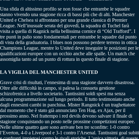
Una sfida di altissimo profilo se non fosse che entrambe le squadre
stanno vivendo una stagione ricca di bassi più che di alti. Manchester
United e Chelsea si affrontano per una grande classica di Premier
League. Nell’inusuale serata del giovedì, la squadra di Tuchel farà
visita a quella di Ragnick nella bellissima cornice di “Old Trafford”. I
tre punti in palio sono fondamentali per entrambe le squadre dal punto
di vista della graduatoria. I blues non possono perdere terreno in ottica
Champions League, mentre lo United deve inseguire le posizioni per le
qualificazioni europee con un occhio anche alle spalle. Un match che
assomiglia tanto ad un punto di rottura in questo finale di stagione.
LA VIGILIA DEL MANCHESTER UNITED
Grave crisi di risultati, l’ennesima di una stagione davvero disastrosa.
Oltre alle difficoltà in campo, si palesa la consueta gestione
schizofrenica a livello societario. Tantissimi soldi spesi ma senza
alcuna programmazione sul lungo periodo. Il tutto testimoniato anche
dagli ennesimi cambi in panchina. Mister Rangnick è un traghettatore
dal momento che è stato già annunciato Ten Hag, ex Ajax, per il
prossimo anno. Nel frattempo i red devils devono salvare il finale di
stagione conquistando un posto nelle prossime competizioni europee.
Nelle ultime quattro gare sono arrivate ben tre sconfitte: 1-0 contro
l’Everton, 4-0 a Liverpool e 3-1 contro l’Arsenal. Tantissimi goal subiti
e confronti impietosi contro le rivali storiche. L’unica vittoria, di queste