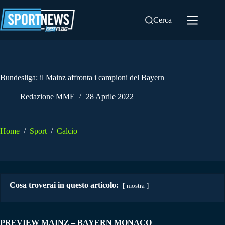
Salta
al
Cerca
contenuto
Bundesliga: il Mainz affronta i campioni del Bayern
Redazione MME
28 Aprile 2022
Home
/
Sport
/
Calcio
Cosa troverai in questo articolo:
mostra
PREVIEW MAINZ – BAYERN MONACO