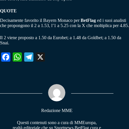
QUOTE
Decisamente favorito il Bayern Monaco per
BetFlag
ed i suoi analisti
che propongono il 2 a 1.53, l’1 a 5.25 con la X che moltiplica per 4.85.
Il 2 viene proposto a 1.50 da Eurobet; a 1.48 da Goldbet; a 1.50 da
Snai.
Fa
W
Te
X
ce
ha
le
bo
ts
gr
ok
A
a
pp
m
Redazione MME
Questi contenuti sono a cura di MMEuropa,
realtà editoriale che su Sportnews.BetFlag cura e