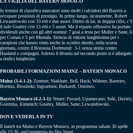
LA VIGILIA DEL BAYERN MONACO
In termini di classifica marcatori sono molti i calciatori del Bayern a
occupare posizioni di prestigio. In primo luogo, sicuramente, Robert
Lewandowski con 33 reti e due assist. Dietro di lui, in doppia cifra, c’è
il solo Gnabry con 13 reti e 5 assist. Ma il reparto offensivo ha portato
dividendi anche con gli altri uomini: 7 goal a testa per Muller e Sane, 6
per Coman e 5 per Musiala. Striscia di vittorie lunghissima per i
campioni che hanno vinto anche lo scontro diretto, nella scorsa
giornata, contro il Borussia Dortmund: 3-1 senza storia contro
Haaland e compagni. Adesso il divario sul secondo posto si è allargato
a dodici lunghezze.
PROBABILI FORMAZIONI MAINZ – BAYERN MONACO
Mainz (3-4-1-2):
Zentner; Niakhate, Bell, Hack; Widmer, Barreiro,
Boetius, Brosinski; Ingvartsen; Burkardt, Onisiwo.
Bayern Monaco (4-2-3-1)
: Neuer; Pavard, Upamecano, Sule, Davies;
Goretzka, Kimmich; Gnabry, Muller, Sane; Lewandowski.
DOVE VEDERLA IN TV
Il match tra Mainz e Bayern Monaco, in programma sabato 30 aprile
alle 15:30, sarà trasmesso da Sky Sport.