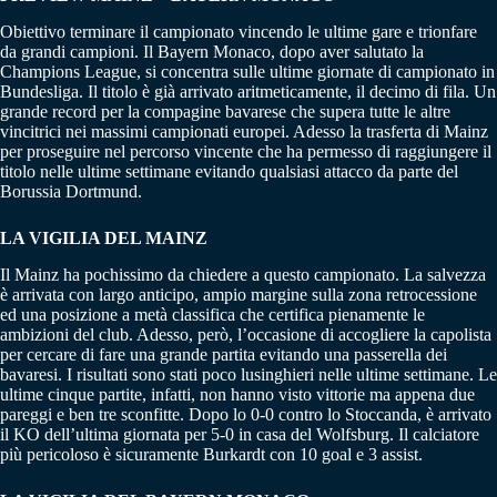
Obiettivo terminare il campionato vincendo le ultime gare e trionfare
da grandi campioni. Il Bayern Monaco, dopo aver salutato la
Champions League, si concentra sulle ultime giornate di campionato in
Bundesliga. Il titolo è già arrivato aritmeticamente, il decimo di fila. Un
grande record per la compagine bavarese che supera tutte le altre
vincitrici nei massimi campionati europei. Adesso la trasferta di Mainz
per proseguire nel percorso vincente che ha permesso di raggiungere il
titolo nelle ultime settimane evitando qualsiasi attacco da parte del
Borussia Dortmund.
LA VIGILIA DEL MAINZ
Il Mainz ha pochissimo da chiedere a questo campionato. La salvezza
è arrivata con largo anticipo, ampio margine sulla zona retrocessione
ed una posizione a metà classifica che certifica pienamente le
ambizioni del club. Adesso, però, l’occasione di accogliere la capolista
per cercare di fare una grande partita evitando una passerella dei
bavaresi. I risultati sono stati poco lusinghieri nelle ultime settimane. Le
ultime cinque partite, infatti, non hanno visto vittorie ma appena due
pareggi e ben tre sconfitte. Dopo lo 0-0 contro lo Stoccanda, è arrivato
il KO dell’ultima giornata per 5-0 in casa del Wolfsburg. Il calciatore
più pericoloso è sicuramente Burkardt con 10 goal e 3 assist.