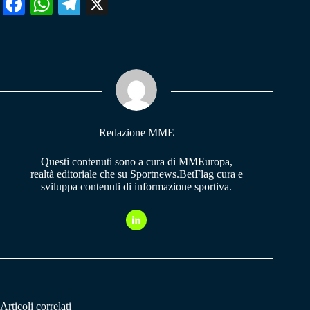
Fa
W
Te
X
ce
ha
le
bo
ts
gr
ok
A
a
pp
m
Redazione MME
Questi contenuti sono a cura di MMEuropa,
realtà editoriale che su Sportnews.BetFlag cura e
sviluppa contenuti di informazione sportiva.
Articoli correlati