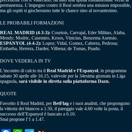
permanenza. L’impegno contro il Real sembra una mission impossible,
ma gli ospiti si giocheranno tutte le chance sino al novantesimo.
LE PROBABILI FORMAZIONI
REAL MADRID (4-3-3):
Courtois, Carvajal, Eder Militao, Alaba,
Mendy; Modric, Casemiro, Kroos, Vinicius, Benzema Asensio.
ESPANYOL (4-4-2):
Lopez; Vidal, Gomez, Cabrera, Pedrosa;
Embarba, Herrera, Darder, Vilhena; de Tomas, Puado.
DOVE VEDERLA IN TV
L’incontro di calcio tra il
Real Madrid e l’Espanyol
, in programma
sabato 30 aprile alle 16.15, valevole per la 34esima giornata in Liga
spagnola,
sarà visibile in diretta sulla piattaforma Dazn.
QUOTE
Favorito il Real Madrid, per
BetFlag
e i suoi analisti, che propongono
la vittoria dei blancos a 1.50, il pareggio vale 4.60 volte la posta, il
successo dell’Espanyol è bancato a 6.10.
Snai propone l’1 a 1.47.