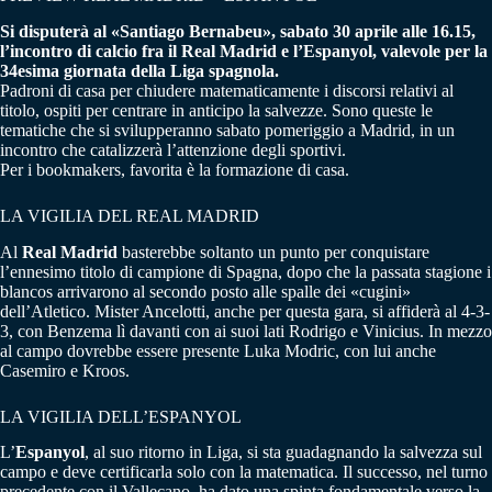
Si disputerà al «Santiago Bernabeu», sabato 30 aprile alle 16.15,
l’incontro di calcio fra il Real Madrid e l’Espanyol, valevole per la
34esima giornata della Liga spagnola.
Padroni di casa per chiudere matematicamente i discorsi relativi al
titolo, ospiti per centrare in anticipo la salvezze. Sono queste le
tematiche che si svilupperanno sabato pomeriggio a Madrid, in un
incontro che catalizzerà l’attenzione degli sportivi.
Per i bookmakers, favorita è la formazione di casa.
LA VIGILIA DEL REAL MADRID
Al
Real Madrid
basterebbe soltanto un punto per conquistare
l’ennesimo titolo di campione di Spagna, dopo che la passata stagione i
blancos arrivarono al secondo posto alle spalle dei «cugini»
dell’Atletico. Mister Ancelotti, anche per questa gara, si affiderà al 4-3-
3, con Benzema lì davanti con ai suoi lati Rodrigo e Vinicius. In mezzo
al campo dovrebbe essere presente Luka Modric, con lui anche
Casemiro e Kroos.
LA VIGILIA DELL’ESPANYOL
L’
Espanyol
, al suo ritorno in Liga, si sta guadagnando la salvezza sul
campo e deve certificarla solo con la matematica. Il successo, nel turno
precedente con il Vallecano, ha dato una spinta fondamentale verso la