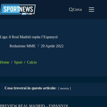
Salta
al
Cerca
contenuto
Liga: il Real Madrid ospita l’Espanyol
Redazione MME
29 Aprile 2022
Home
/
Sport
/
Calcio
Cosa troverai in questo articolo:
mostra
PREVIEW REAL MADRID – ESPANYOL