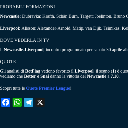
PROBABILI FORMAZIONI
Newcastle:
Dubravka; Krafth, Schär, Burn, Targett; Joelinton, Bruno
Liverpool:
Alisson; Alexander-Arnold, Matip, van Dijk, Tsimikas; Kei
DOVE VEDERLA IN TV
Il
Newcastle-Liverpool
, incontro programmato per sabato 30 aprile al
QUOTE
Gli analisti di
BetFlag
vedono favorito il
Liverpool
, il segno (
1
) è quo
vediamo che
Better e Snai
danno la vittoria del
Newcastle
a
7,10
.
Scopri tutte le
Quote Premier League
!
Fa
W
Te
X
ce
ha
le
bo
ts
gr