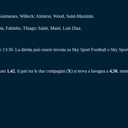
 Guimaraes, Willock; Almiron, Wood, Saint-Maximin.
ta, Fabinho, Thiago; Salah, Mané, Luis Diaz.
le 13:30. La diretta può essere trovata su Sky Sport Football o Sky Spo
tato
1,42
, il pari tra le due compagini (
X
) si trova a lavagna a
4,50
, ment