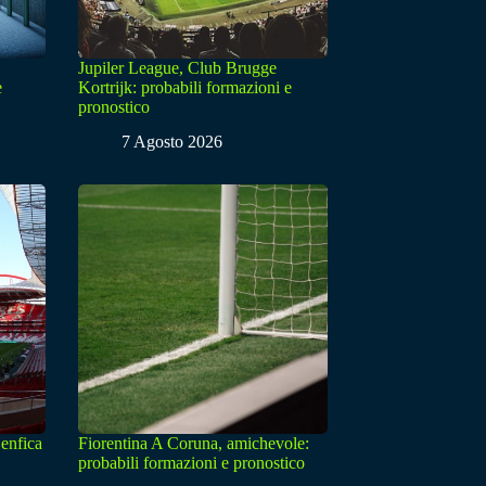
Jupiler League, Club Brugge
e
Kortrijk: probabili formazioni e
pronostico
7 Agosto 2026
enfica
Fiorentina A Coruna, amichevole:
probabili formazioni e pronostico