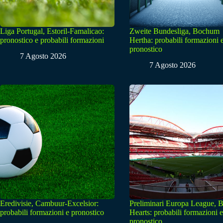
Liga Portugal, Estoril-Famalicao:
Zweite Bundesliga, Bochum
pronostico e probabili formazioni
Hertha: probabili formazioni 
pronostico
7 Agosto 2026
7 Agosto 2026
Eredivisie, Cambuur-Excelsior:
Preliminari Europa League, B
probabili formazioni e pronostico
Hearts: probabili formazioni e
pronostico