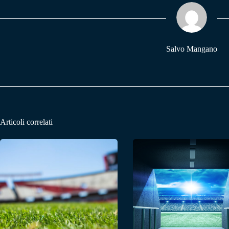
ok
A
a
pp
m
Salvo Mangano
Articoli correlati