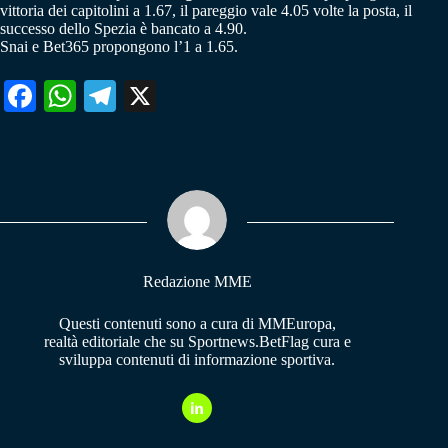
vittoria dei capitolini a 1.67, il pareggio vale 4.05 volte la posta, il
successo dello Spezia è bancato a 4.90.
Snai e Bet365 propongono l’1 a 1.65.
Fa
W
Te
X
ce
ha
le
bo
ts
gr
ok
A
a
pp
m
Redazione MME
Questi contenuti sono a cura di MMEuropa,
realtà editoriale che su Sportnews.BetFlag cura e
sviluppa contenuti di informazione sportiva.