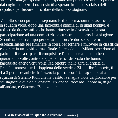
dai cugini nerazzurri ora costretti a sperare in un passo falso della
capolista per bissare il tricolore della scorsa stagione.
Ventotto sono i punti che separano le due formazioni in classifica con
la squadra viola, dopo una incredibile striscia di risultati positivi, è
reduce da due sconfitte che hanno rimesso in discussione la sua
partecipazione ad una competizione europea nella prossima stagione.
Scenderanno in campo per evitare il non c’è due senza tre ma
essenzialmente per rimanere in corsa per tornare a muovere la classifica
e sperare in un positivo rush finale. I precedenti a Milano sorridono ai
padroni di casa capaci di conquistare l’intera posta in palio ben
quarantotto volte contro le appena tredici dei viola che hanno
pareggiato anche venti volte. Ad ottobre, nella gara di andata al
Franchi, nonostante la doppietta dello svedese Zlatan Ibrahimovic, finì
4 a 3 per i toscani che inflissero la prima sconfitta stagionale alla
squadra di Stefano Pioli che ha vestito la maglia viola da giocatore per
sei stagioni e due da allenatore. Ex anche Riccardo Saponara, in gol
all’andata, e Giacomo Bonaventura.
Cosa troverai in questo articolo:
mostra