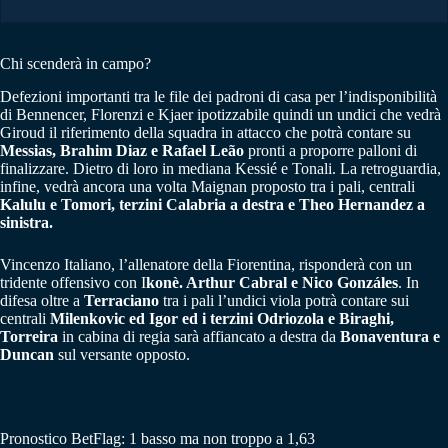
Chi scenderà in campo?
Defezioni importanti tra le file dei padroni di casa per l’indisponibilità
di Bennencer, Florenzi e Kjaer ipotizzabile quindi un undici che vedrà
Giroud il riferimento della squadra in attacco che potrà contare su
Messias, Brahim Diaz e Rafael Leão
pronti a proporre palloni di
finalizzare. Dietro di loro in mediana Kessié e Tonali. La retroguardia,
infine, vedrà ancora una volta Maignan proposto tra i pali, centrali
Kalulu e Tomori, terzini Calabria a destra e Theo Hernandez a
sinistra.
Vincenzo Italiano, l’allenatore della Fiorentina, risponderà con un
tridente offensivo con I
konè. Arthur Cabral e Nico Gonzáles
. In
difesa oltre a
Terraciano
tra i pali l’undici viola potrà contare sui
centrali
Milenkovic ed Igor ed i terzini Odriozola e Biraghi,
Torreira
in cabina di regia sarà affiancato a destra da
Bonaventura e
Duncan
sul versante opposto.
Pronostico BetFlag: 1 basso ma non troppo a 1,63