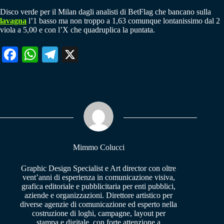
Disco verde per il Milan dagli analisti di BetFlag che bancano sulla
lavagna
l’1 basso ma non troppo a 1,63 comunque lontanissimo dal 2
viola a 5,00 e con l’X che quadruplica la puntata.
Fa
W
Te
X
ce
ha
le
bo
ts
gr
ok
A
a
pp
m
Mimmo Colucci
Graphic Design Specialist e Art director con oltre
vent’anni di esperienza in comunicazione visiva,
grafica editoriale e pubblicitaria per enti pubblici,
aziende e organizzazioni. Direttore artistico per
diverse agenzie di comunicazione ed esperto nella
costruzione di loghi, campagne, layout per
stampa e digitale, con forte attenzione a