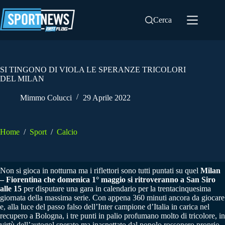
Salta
al
Cerca
contenuto
SI TINGONO DI VIOLA LE SPERANZE TRICOLORI
DEL MILAN
Mimmo Colucci
29 Aprile 2022
Home
/
Sport
/
Calcio
Non si gioca in notturna ma i riflettori sono tutti puntati su quel
Milan
– Fiorentina che domenica 1° maggio si ritroveranno a San Siro
alle 15
per disputare una gara in calendario per la trentacinquesima
giornata della massima serie. Con appena 360 minuti ancora da giocare
e, alla luce del passo falso dell’Inter campione d’Italia in carica nel
recupero a Bologna, i tre punti in palio profumano molto di tricolore, in
virtù dell’autogol sperato ma inaspettato dal popolo rossonero proprio